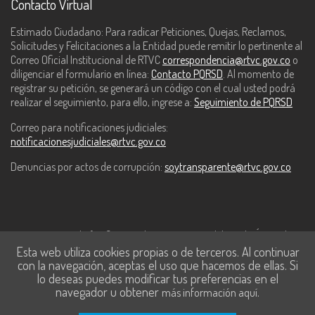
Contacto Virtual
Estimado Ciudadano: Para radicar Peticiones, Quejas, Reclamos,
Solicitudes y Felicitaciones a la Entidad puede remitir lo pertinente al
Correo Oficial Institucional de RTVC
correspondencia@rtvc.gov.co
o
diligenciar el formulario en línea:
Contacto PQRSD
. Al momento de
registrar su petición, se generará un código con el cual usted podrá
realizar el seguimiento, para ello, ingrese a:
Seguimiento de PQRSD
Correo para notificaciones judiciales:
notificacionesjudiciales@rtvc.gov.co
Denuncias por actos de corrupción:
soytransparente@rtvc.gov.co
Este contenido fue financiado con recursos del Fondo Único de
Esta web utiliza cookies propias o de terceros. Al continuar
Tecnologías de la Información y las Comunicaciones de MinTic.
con la navegación, aceptas el uso que hacemos de ellas. Si
lo deseas puedes modificar tus preferencias en el
navegador u obtener
.
más información aquí