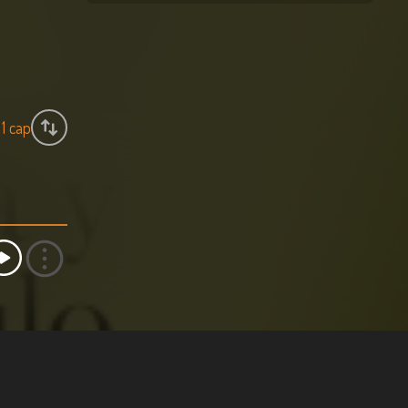
1
cap