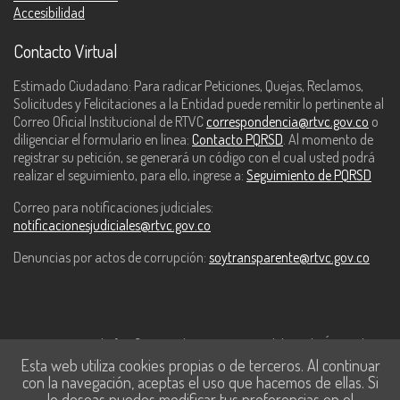
Accesibilidad
Contacto Virtual
Estimado Ciudadano: Para radicar Peticiones, Quejas, Reclamos,
Solicitudes y Felicitaciones a la Entidad puede remitir lo pertinente al
Correo Oficial Institucional de RTVC
correspondencia@rtvc.gov.co
o
diligenciar el formulario en línea:
Contacto PQRSD
. Al momento de
registrar su petición, se generará un código con el cual usted podrá
realizar el seguimiento, para ello, ingrese a:
Seguimiento de PQRSD
Correo para notificaciones judiciales:
notificacionesjudiciales@rtvc.gov.co
Denuncias por actos de corrupción:
soytransparente@rtvc.gov.co
Este contenido fue financiado con recursos del Fondo Único de
Esta web utiliza cookies propias o de terceros. Al continuar
Tecnologías de la Información y las Comunicaciones de MinTic.
con la navegación, aceptas el uso que hacemos de ellas. Si
lo deseas puedes modificar tus preferencias en el