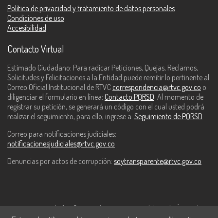
Política de privacidad y tratamiento de datos personales
Condiciones de uso
Accesibilidad
Contacto Virtual
Estimado Ciudadano: Para radicar Peticiones, Quejas, Reclamos,
Solicitudes y Felicitaciones a la Entidad puede remitir lo pertinente al
Correo Oficial Institucional de RTVC
correspondencia@rtvc.gov.co
o
diligenciar el formulario en línea:
Contacto PQRSD
. Al momento de
registrar su petición, se generará un código con el cual usted podrá
realizar el seguimiento, para ello, ingrese a:
Seguimiento de PQRSD
Correo para notificaciones judiciales:
notificacionesjudiciales@rtvc.gov.co
Denuncias por actos de corrupción:
soytransparente@rtvc.gov.co
Este contenido fue financiado con recursos del Fondo Único de