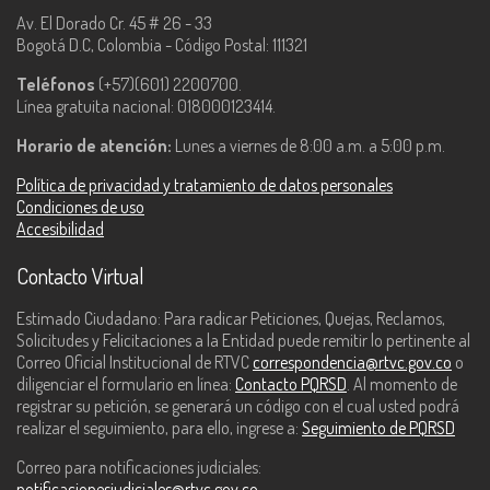
Av. El Dorado Cr. 45 # 26 - 33
Bogotá D.C, Colombia - Código Postal: 111321
Teléfonos
(+57)(601) 2200700.
Línea gratuita nacional: 018000123414.
Horario de atención:
Lunes a viernes de 8:00 a.m. a 5:00 p.m.
Política de privacidad y tratamiento de datos personales
Condiciones de uso
Accesibilidad
Contacto Virtual
Estimado Ciudadano: Para radicar Peticiones, Quejas, Reclamos,
Solicitudes y Felicitaciones a la Entidad puede remitir lo pertinente al
Correo Oficial Institucional de RTVC
correspondencia@rtvc.gov.co
o
diligenciar el formulario en línea:
Contacto PQRSD
. Al momento de
registrar su petición, se generará un código con el cual usted podrá
realizar el seguimiento, para ello, ingrese a:
Seguimiento de PQRSD
Correo para notificaciones judiciales:
notificacionesjudiciales@rtvc.gov.co