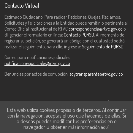
Contacto Virtual
Estimado Ciudadano: Para radicar Peticiones, Quejas, Reclamos,
Solicitudes y Felicitaciones a la Entidad puede remitir lo pertinente al
Correo Oficial Institucional de RTVC
correspondencia@rtvc.gov.co
o
diligenciar el formulario en línea:
Contacto PQRSD
. Al momento de
registrar su petición, se generará un código con el cual usted podrá
realizar el seguimiento, para ello, ingrese a:
Seguimiento de PQRSD
Correo para notificaciones judiciales:
notificacionesjudiciales@rtvc.gov.co
Denuncias por actos de corrupción:
soytransparente@rtvc.gov.co
Este contenido fue financiado con recursos del Fondo Único de
Esta web utiliza cookies propias o de terceros. Al continuar
Tecnologías de la Información y las Comunicaciones de MinTic.
con la navegación, aceptas el uso que hacemos de ellas. Si
lo deseas puedes modificar tus preferencias en el
navegador u obtener
.
más información aquí