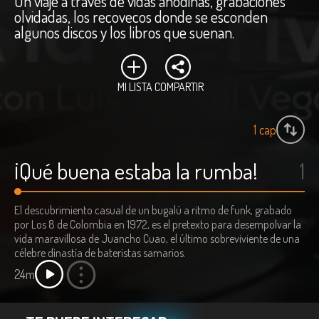
Un viaje a través de vidas anodinas, grabaciones
olvidadas, los recovecos donde se esconden
algunos discos y los libros que suenan.
MI LISTA
COMPARTIR
1
cap
¡Qué buena estaba la rumba!
1
El descubrimiento casual de un bugalú a ritmo de funk, grabado
por Los 8 de Colombia en 1972, es el pretexto para desempolvar la
vida maravillosa de Juancho Cuao, el último sobreviviente de una
célebre dinastía de bateristas samarios.
24m