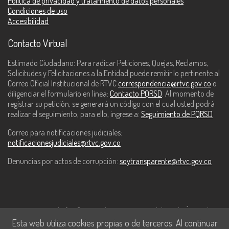
Política de privacidad y tratamiento de datos personales
Condiciones de uso
Accesibilidad
Contacto Virtual
Estimado Ciudadano: Para radicar Peticiones, Quejas, Reclamos,
Solicitudes y Felicitaciones a la Entidad puede remitir lo pertinente al
Correo Oficial Institucional de RTVC
correspondencia@rtvc.gov.co
o
diligenciar el formulario en línea:
Contacto PQRSD
. Al momento de
registrar su petición, se generará un código con el cual usted podrá
realizar el seguimiento, para ello, ingrese a:
Seguimiento de PQRSD
Correo para notificaciones judiciales:
notificacionesjudiciales@rtvc.gov.co
Denuncias por actos de corrupción:
soytransparente@rtvc.gov.co
Este contenido fue financiado con recursos del Fondo Único de
Esta web utiliza cookies propias o de terceros. Al continuar
Tecnologías de la Información y las Comunicaciones de MinTic.