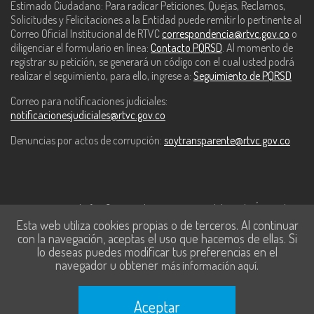
Estimado Ciudadano: Para radicar Peticiones, Quejas, Reclamos,
Solicitudes y Felicitaciones a la Entidad puede remitir lo pertinente al
Correo Oficial Institucional de RTVC
correspondencia@rtvc.gov.co
o
diligenciar el formulario en línea:
Contacto PQRSD
. Al momento de
registrar su petición, se generará un código con el cual usted podrá
realizar el seguimiento, para ello, ingrese a:
Seguimiento de PQRSD
Correo para notificaciones judiciales:
notificacionesjudiciales@rtvc.gov.co
Denuncias por actos de corrupción:
soytransparente@rtvc.gov.co
Este contenido fue financiado con recursos del Fondo Único de
Esta web utiliza cookies propias o de terceros. Al continuar
Tecnologías de la Información y las Comunicaciones de MinTic.
con la navegación, aceptas el uso que hacemos de ellas. Si
lo deseas puedes modificar tus preferencias en el
navegador u obtener
.
más información aquí
Aceptar