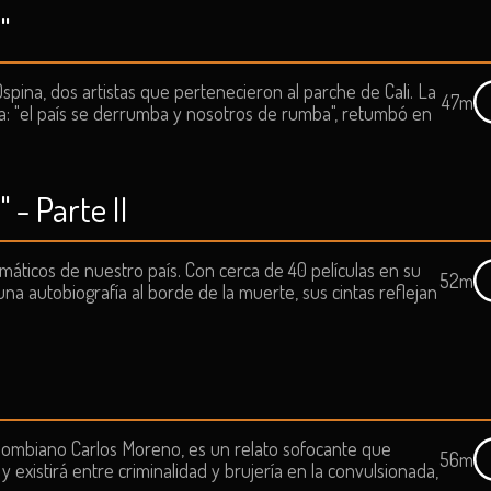
"
spina, dos artistas que pertenecieron al parche de Cali. La
47m
ra: "el país se derrumba y nosotros de rumba", retumbó en
 - Parte II
smáticos de nuestro país. Con cerca de 40 películas en su
52m
una autobiografía al borde de la muerte, sus cintas reflejan
olombiano Carlos Moreno, es un relato sofocante que
56m
 y existirá entre criminalidad y brujería en la convulsionada,