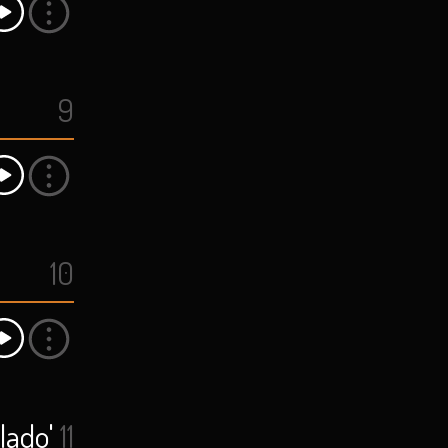
9
10
lado'
11