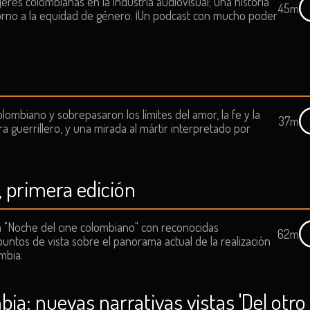
eres colombianas en la industria audiovisual; una historia
45m
orno a la equidad de género. ¡Un podcast con mucho poder
lombiano y sobrepasaron los límites del amor, la fe y la
37m
ra guerrillero, y una mirada al mártir interpretado por
 primera edición
a "Noche del cine colombiano" con reconocidas
62m
puntos de vista sobre el panorama actual de la realización
mbia.
ia: nuevas narrativas vistas 'Del otro 