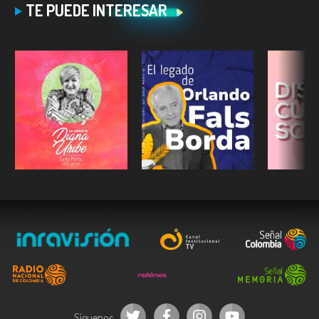
TE PUEDE INTERESAR
ESCUCHAR
ESCUCHAR
E
Síguenos