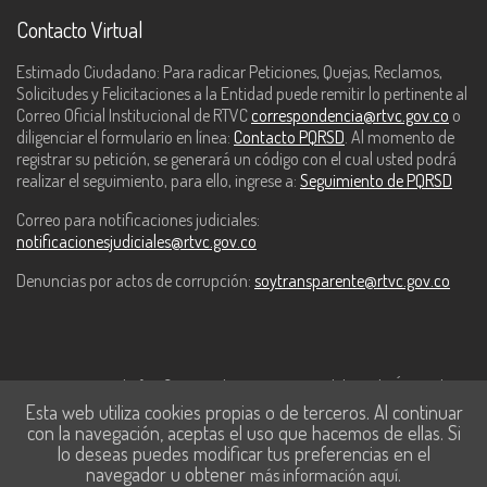
Contacto Virtual
Estimado Ciudadano: Para radicar Peticiones, Quejas, Reclamos,
Solicitudes y Felicitaciones a la Entidad puede remitir lo pertinente al
Correo Oficial Institucional de RTVC
correspondencia@rtvc.gov.co
o
diligenciar el formulario en línea:
Contacto PQRSD
. Al momento de
registrar su petición, se generará un código con el cual usted podrá
realizar el seguimiento, para ello, ingrese a:
Seguimiento de PQRSD
Correo para notificaciones judiciales:
notificacionesjudiciales@rtvc.gov.co
Denuncias por actos de corrupción:
soytransparente@rtvc.gov.co
Este contenido fue financiado con recursos del Fondo Único de
Esta web utiliza cookies propias o de terceros. Al continuar
Tecnologías de la Información y las Comunicaciones de MinTic.
con la navegación, aceptas el uso que hacemos de ellas. Si
lo deseas puedes modificar tus preferencias en el
navegador u obtener
.
más información aquí