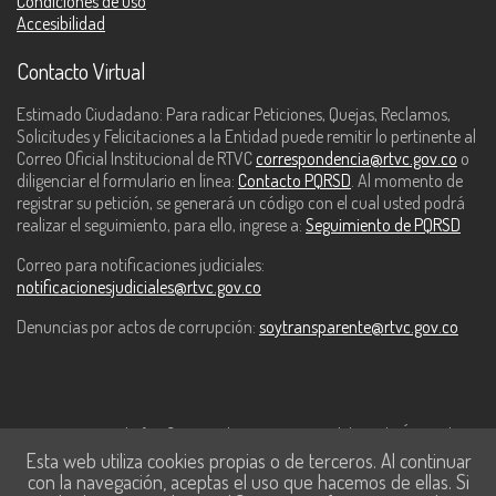
Condiciones de uso
Accesibilidad
Contacto Virtual
Estimado Ciudadano: Para radicar Peticiones, Quejas, Reclamos,
Solicitudes y Felicitaciones a la Entidad puede remitir lo pertinente al
Correo Oficial Institucional de RTVC
correspondencia@rtvc.gov.co
o
diligenciar el formulario en línea:
Contacto PQRSD
. Al momento de
registrar su petición, se generará un código con el cual usted podrá
realizar el seguimiento, para ello, ingrese a:
Seguimiento de PQRSD
Correo para notificaciones judiciales:
notificacionesjudiciales@rtvc.gov.co
Denuncias por actos de corrupción:
soytransparente@rtvc.gov.co
Este contenido fue financiado con recursos del Fondo Único de
Esta web utiliza cookies propias o de terceros. Al continuar
Tecnologías de la Información y las Comunicaciones de MinTic.
con la navegación, aceptas el uso que hacemos de ellas. Si