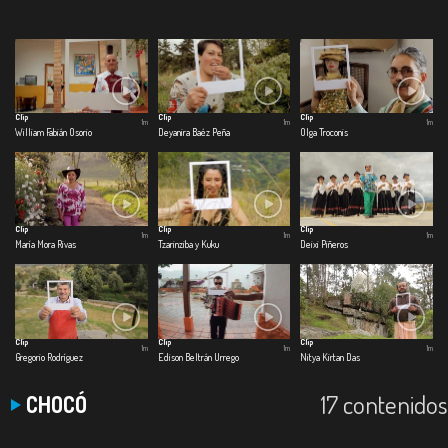
Clip
Clip
Clip
1m
1m
1m
William Fabián Osorio
Deyanira Baéz Peña
Olga Troconis
Clip
Clip
Clip
1m
1m
1m
María Mora Rivas
Tzarinziba y Kuku
Deixi Piñeros
Clip
Clip
Clip
1m
1m
1m
Gregorio Rodríguez
Edison Beltrán Urrego
Nitya Kirtan Das
17 contenidos
CHOCÓ