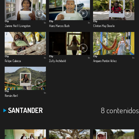
Clip
Clip
Clip
1m
1m
Janine Nell Livingston
Hans Marcos Bush
Clinton May Steele
Clip
Clip
Clip
1m
1m
1m
Felipe Cabeza
Zully Archibold
Amparo Pontón Vélez
Clip
1m
Román Abril
8 contenidos
SANTANDER