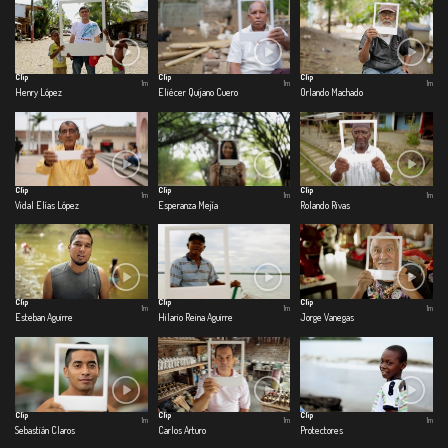
Clip
Clip
Clip
1m
1m
1m
Henry López
Eliécer Quijano Cuero
Orlando Machado
Clip
Clip
Clip
1m
1m
1m
Vidal Elías López
Esperanza Mejía
Rolando Rivas
Clip
Clip
Clip
1m
1m
1m
Esteban Aguirre
Hilario Reina Aguirre
Jorge Vanegas
Clip
Clip
Clip
1m
1m
1m
Sebastián Claros
Carlos Arturo
Protectores