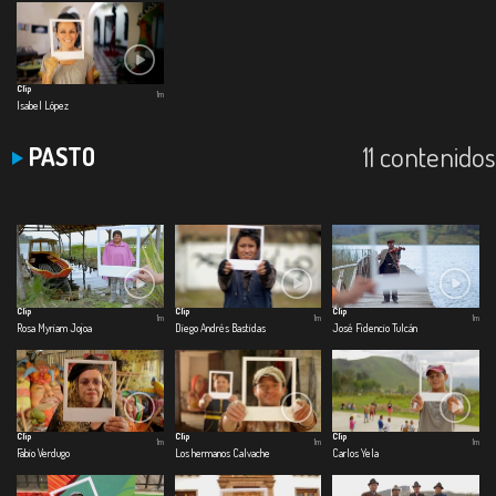
Clip
1m
Isabel López
11 contenidos
PASTO
Clip
Clip
Clip
1m
1m
1m
Rosa Myriam Jojoa
Diego Andrés Bastidas
José Fidencio Tulcán
Clip
Clip
Clip
1m
1m
1m
Fabio Verdugo
Los hermanos Calvache
Carlos Yela