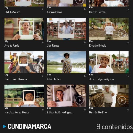
Clip
Clip
Clip
1m
1m
1m
Obdulio Solano
Karina Arenas
Hector Hernán
Clip
Clip
Clip
1m
1m
1m
Amelia Pardo
Jair Ramos
Ernesto Orjuela
Clip
Clip
Clip
1m
1m
1m
Marco Darío Herrera
Yulián Téllez
Junior Edgardo Aguirre
Clip
Clip
Clip
1m
1m
1m
Francisco Pérez Puerta
Edison Fabián Rodríguez
Germán Gordillo
9 contenidos
CUNDINAMARCA