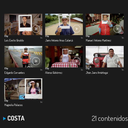
Clip
Clip
Clip
1m
1m
1m
Luis Evelio Giraldo
Jairo Antonio Arias Calarcá
Manuel Antonio Martínez
Clip
Clip
Clip
1m
1m
1m
Edgardo Cervantes
Alonso Gutiérrez
Jhon Jairo Amórtegui
Clip
1m
Magnolia Palacios
21 contenidos
COSTA