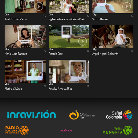
Clip
Clip
Clip
1m
1m
1m
Ana Flor Castañeda
Sigifredo Naranjo y Adriana Marín
Víctor Alarcón
Clip
Clip
Clip
1m
1m
1m
María Lucía Ramírez
Ricardo Díaz
Ángel Miguel Calderón
Clip
Clip
1m
1m
Florinda Suárez
Rosalba Álvarez Díaz