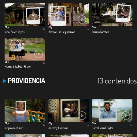
Clip
Clip
Clip
1m
1m
1m
Vidal Soler Reyes
Blanca Lilia Leguizamón
Arnulfo Sánchez
Clip
1m
Henna Elizabeth Pinzón
10 contenidos
PROVIDENCIA
Clip
Clip
Clip
1m
1m
1m
Virginia Webster
Jeremy Hawkins
Darrel Ward Taylor