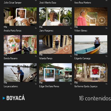
1m
1m
1m
Julio César Samper
José Alberto Daza
Aura Rosa Montero
Clip
Clip
Clip
1m
1m
1m
Amalia María Ferias
Jairo Manjarrez
Yilderi Gómez
Clip
Clip
Clip
1m
1m
1m
Dorida Navarro
Yolanda Parejo
Edgardo Camargo
Clip
Clip
Clip
1m
1m
1m
Los pescadores
Edgar Orellano Perea
Guillermo Ojeda Jayariyu
16 contenidos
BOYACÁ