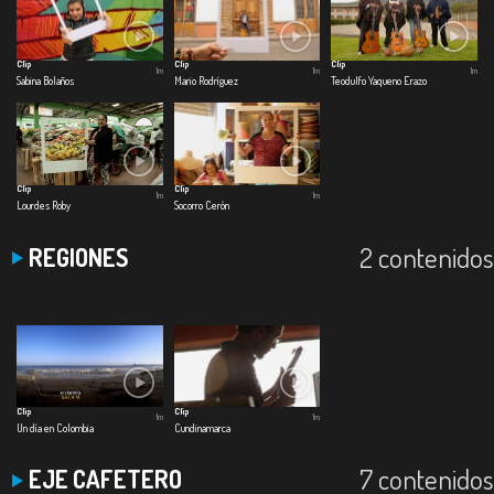
Clip
Clip
Clip
1m
1m
1m
Sabina Bolaños
Mario Rodríguez
Teodulfo Yaqueno Erazo
Clip
Clip
1m
1m
Lourdes Roby
Socorro Cerón
2 contenidos
REGIONES
Clip
Clip
1m
1m
Un día en Colombia
Cundinamarca
7 contenidos
EJE CAFETERO