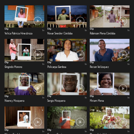
Clip
Clip
Clip
1m
1m
1m
Yelica Patricia Hinestroza
Novar Sneider Córdoba
Robinson Mena Córdoba
Clip
Clip
Clip
1m
1m
1m
Gingindo Moreno
Policarpa Gamboa
Reison Velásquez
Clip
Clip
Clip
1m
1m
1m
Noency Mosquera
Sergio Mosquera
Miriam Mena
Clip
Clip
Clip
1m
1m
1m