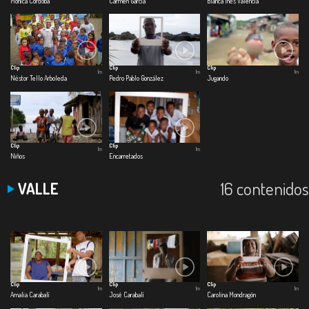
Mónica Cordoba
Carmen García
Blanca Inés Valencia
Clip
Clip
Clip
1m
1m
1m
Néstor Tello Arboleda
Pedro Pablo González
Jugando
Clip
Clip
1m
1m
Niños
Encarretados
16 contenidos
VALLE
Clip
Clip
Clip
1m
1m
1m
Amalia Carabalí
José Carabalí
Carolina Mondragón