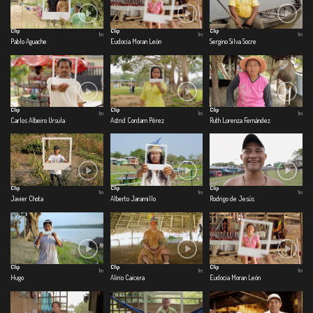
Clip
Clip
Clip
1m
1m
1m
Pablo Aguache
Eudocia Moran León
Sergino Silva Socre
Clip
Clip
Clip
1m
1m
1m
Carlos Albeiro Ursula
Astrid Cordam Pérez
Ruth Lorenza Fernández
Clip
Clip
Clip
1m
1m
1m
Javier Chota
Alberto Jaramillo
Rodrigo de Jesús
Clip
Clip
Clip
1m
1m
1m
Hugo
Alirio Caicera
Eudocia Moran León