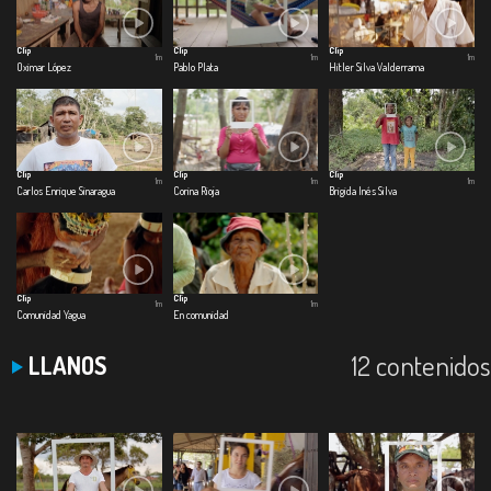
Clip
Clip
Clip
1m
1m
1m
Oximar López
Pablo Plata
Hitler Silva Valderrama
Clip
Clip
Clip
1m
1m
1m
Carlos Enrique Sinaragua
Corina Rioja
Brigida Inés Silva
Clip
Clip
1m
1m
Comunidad Yagua
En comunidad
12 contenidos
LLANOS