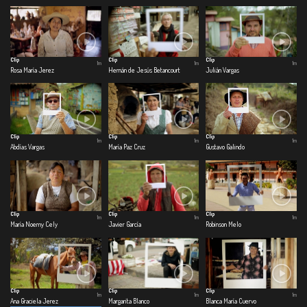
Clip
Clip
Clip
1m
1m
1m
Rosa María Jerez
Hernán de Jesús Betancourt
Julián Vargas
Clip
Clip
Clip
1m
1m
1m
Abdías Vargas
María Paz Cruz
Gustavo Galindo
Clip
Clip
Clip
1m
1m
1m
María Noemy Cely
Javier García
Robinson Melo
Clip
Clip
Clip
1m
1m
1m
Ana Graciela Jerez
Margarita Blanco
Blanca María Cuervo