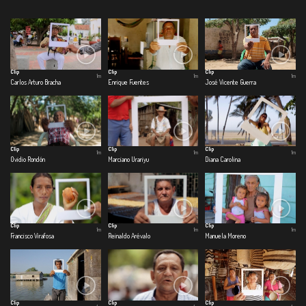
Clip
Clip
Clip
1m
1m
1m
Carlos Arturo Bracha
Enrique Fuentes
José Vicente Guerra
Clip
Clip
Clip
1m
1m
1m
Ovidio Rondón
Marciano Urariyu
Diana Carolina
Clip
Clip
Clip
1m
1m
1m
Francisco Virafosa
Reinaldo Arévalo
Manuela Moreno
Clip
Clip
Clip