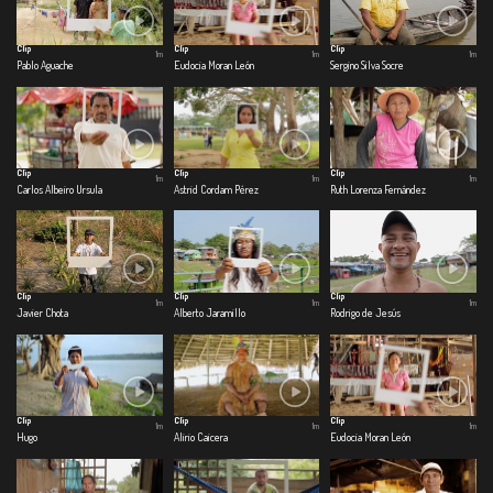
Clip
Clip
Clip
1m
1m
1m
Pablo Aguache
Eudocia Moran León
Sergino Silva Socre
Clip
Clip
Clip
1m
1m
1m
Carlos Albeiro Ursula
Astrid Cordam Pérez
Ruth Lorenza Fernández
Clip
Clip
Clip
1m
1m
1m
Javier Chota
Alberto Jaramillo
Rodrigo de Jesús
Clip
Clip
Clip
1m
1m
1m
Hugo
Alirio Caicera
Eudocia Moran León