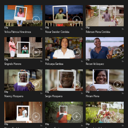
Clip
Clip
Clip
1m
1m
1m
Yelica Patricia Hinestroza
Novar Sneider Córdoba
Robinson Mena Córdoba
Clip
Clip
Clip
1m
1m
1m
Gingindo Moreno
Policarpa Gamboa
Reison Velásquez
Clip
Clip
Clip
1m
1m
1m
Noency Mosquera
Sergio Mosquera
Miriam Mena
Clip
Clip
Clip
1m
1m
1m