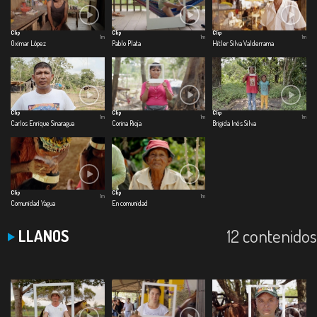
Clip
Clip
Clip
1m
1m
1m
Oximar López
Pablo Plata
Hitler Silva Valderrama
Clip
Clip
Clip
1m
1m
1m
Carlos Enrique Sinaragua
Corina Rioja
Brigida Inés Silva
Clip
Clip
1m
1m
Comunidad Yagua
En comunidad
12 contenidos
LLANOS