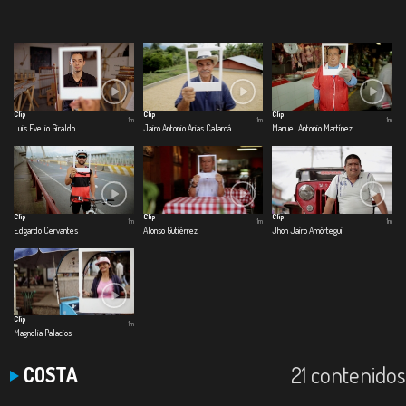
Clip
Clip
Clip
1m
1m
1m
Luis Evelio Giraldo
Jairo Antonio Arias Calarcá
Manuel Antonio Martínez
Clip
Clip
Clip
1m
1m
1m
Edgardo Cervantes
Alonso Gutiérrez
Jhon Jairo Amórtegui
Clip
1m
Magnolia Palacios
21 contenidos
COSTA