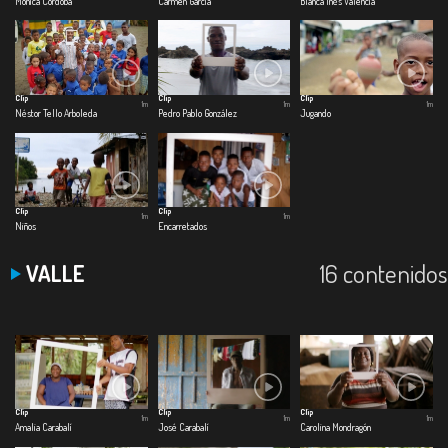
Mónica Cordoba
Carmen García
Blanca Inés Valencia
Clip
Clip
Clip
1m
1m
1m
Néstor Tello Arboleda
Pedro Pablo González
Jugando
Clip
Clip
1m
1m
Niños
Encarretados
16 contenidos
VALLE
Clip
Clip
Clip
1m
1m
1m
Amalia Carabalí
José Carabalí
Carolina Mondragón