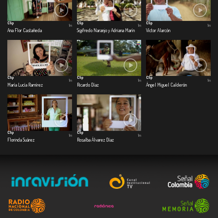
Clip
Clip
Clip
1m
1m
1m
Ana Flor Castañeda
Sigifredo Naranjo y Adriana Marín
Víctor Alarcón
Clip
Clip
Clip
1m
1m
1m
María Lucía Ramírez
Ricardo Díaz
Ángel Miguel Calderón
Clip
Clip
1m
1m
Florinda Suárez
Rosalba Álvarez Díaz