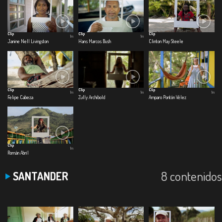
Clip
Clip
Clip
1m
1m
Janine Nell Livingston
Hans Marcos Bush
Clinton May Steele
Clip
Clip
Clip
1m
1m
1m
Felipe Cabeza
Zully Archibold
Amparo Pontón Vélez
Clip
1m
Román Abril
8 contenidos
SANTANDER