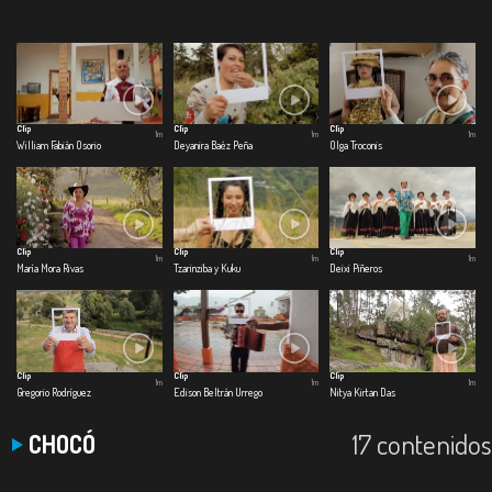
Clip
Clip
Clip
1m
1m
1m
William Fabián Osorio
Deyanira Baéz Peña
Olga Troconis
Clip
Clip
Clip
1m
1m
1m
María Mora Rivas
Tzarinziba y Kuku
Deixi Piñeros
Clip
Clip
Clip
1m
1m
1m
Gregorio Rodríguez
Edison Beltrán Urrego
Nitya Kirtan Das
17 contenidos
CHOCÓ