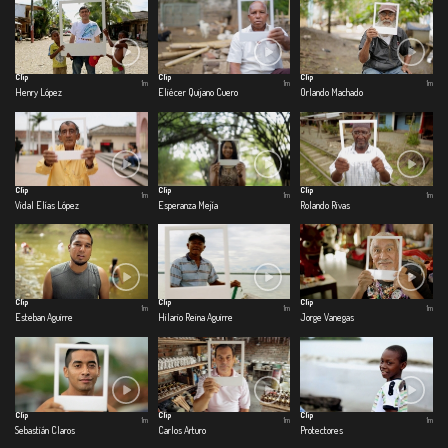
Clip
Clip
Clip
1m
1m
1m
Henry López
Eliécer Quijano Cuero
Orlando Machado
Clip
Clip
Clip
1m
1m
1m
Vidal Elías López
Esperanza Mejía
Rolando Rivas
Clip
Clip
Clip
1m
1m
1m
Esteban Aguirre
Hilario Reina Aguirre
Jorge Vanegas
Clip
Clip
Clip
1m
1m
1m
Sebastián Claros
Carlos Arturo
Protectores