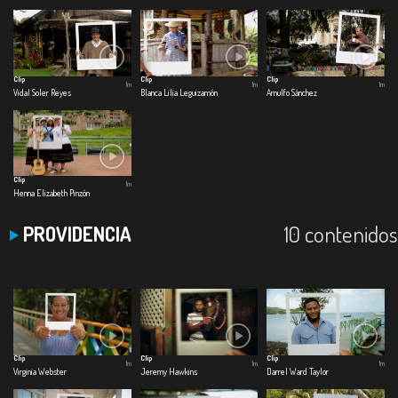
Clip
Clip
Clip
1m
1m
1m
Vidal Soler Reyes
Blanca Lilia Leguizamón
Arnulfo Sánchez
Clip
1m
Henna Elizabeth Pinzón
10 contenidos
PROVIDENCIA
Clip
Clip
Clip
1m
1m
1m
Virginia Webster
Jeremy Hawkins
Darrel Ward Taylor