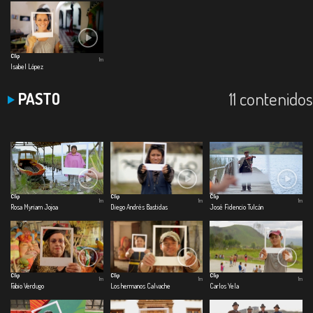
Clip
1m
Isabel López
11 contenidos
PASTO
Clip
Clip
Clip
1m
1m
1m
Rosa Myriam Jojoa
Diego Andrés Bastidas
José Fidencio Tulcán
Clip
Clip
Clip
1m
1m
1m
Fabio Verdugo
Los hermanos Calvache
Carlos Yela