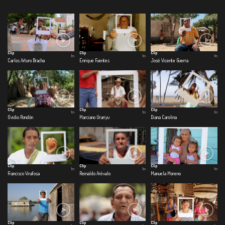
Clip
Clip
Clip
1m
1m
1m
Carlos Arturo Bracha
Enrique Fuentes
José Vicente Guerra
Clip
Clip
Clip
1m
1m
1m
Ovidio Rondón
Marciano Urariyu
Diana Carolina
Clip
Clip
Clip
1m
1m
1m
Francisco Virafosa
Reinaldo Arévalo
Manuela Moreno
Clip
Clip
Clip