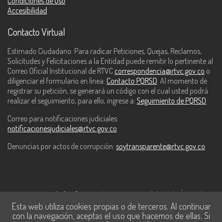
Condiciones de uso
Accesibilidad
Contacto Virtual
Estimado Ciudadano: Para radicar Peticiones, Quejas, Reclamos,
Solicitudes y Felicitaciones a la Entidad puede remitir lo pertinente al
Correo Oficial Institucional de RTVC
correspondencia@rtvc.gov.co
o
diligenciar el formulario en línea:
Contacto PQRSD
. Al momento de
registrar su petición, se generará un código con el cual usted podrá
realizar el seguimiento, para ello, ingrese a:
Seguimiento de PQRSD
Correo para notificaciones judiciales:
notificacionesjudiciales@rtvc.gov.co
Denuncias por actos de corrupción:
soytransparente@rtvc.gov.co
Este contenido fue financiado con recursos del Fondo Único de
Esta web utiliza cookies propias o de terceros. Al continuar
Tecnologías de la Información y las Comunicaciones de MinTic.
con la navegación, aceptas el uso que hacemos de ellas. Si