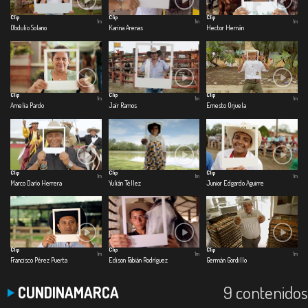
Clip
Clip
Clip
1m
1m
1m
Obdulio Solano
Karina Arenas
Hector Hernán
Clip
Clip
Clip
1m
1m
1m
Amelia Pardo
Jair Ramos
Ernesto Orjuela
Clip
Clip
Clip
1m
1m
1m
Marco Darío Herrera
Yulián Téllez
Junior Edgardo Aguirre
Clip
Clip
Clip
1m
1m
1m
Francisco Pérez Puerta
Edison Fabián Rodríguez
Germán Gordillo
9 contenidos
CUNDINAMARCA