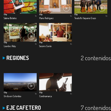
Clip
Clip
Clip
1m
1m
1m
Sabina Bolaños
Mario Rodríguez
Teodulfo Yaqueno Erazo
Clip
Clip
1m
1m
Lourdes Roby
Socorro Cerón
2 contenidos
REGIONES
Clip
Clip
1m
1m
Un día en Colombia
Cundinamarca
7 contenidos
EJE CAFETERO