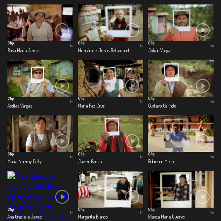
Clip
Clip
Clip
1m
1m
1m
Rosa María Jerez
Hernán de Jesús Betancourt
Julián Vargas
Clip
Clip
Clip
1m
1m
1m
Abdías Vargas
María Paz Cruz
Gustavo Galindo
Clip
Clip
Clip
1m
1m
1m
María Noemy Cely
Javier García
Robinson Melo
Clip
Clip
Clip
1m
1m
1m
Ana Graciela Jerez
Margarita Blanco
Blanca María Cuervo