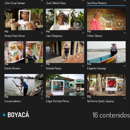
1m
1m
1m
Julio César Samper
José Alberto Daza
Aura Rosa Montero
Clip
Clip
Clip
1m
1m
1m
Amalia María Ferias
Jairo Manjarrez
Yilderi Gómez
Clip
Clip
Clip
1m
1m
1m
Dorida Navarro
Yolanda Parejo
Edgardo Camargo
Clip
Clip
Clip
1m
1m
1m
Los pescadores
Edgar Orellano Perea
Guillermo Ojeda Jayariyu
16 contenidos
BOYACÁ