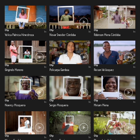
Clip
Clip
Clip
1m
1m
1m
Yelica Patricia Hinestroza
Novar Sneider Córdoba
Robinson Mena Córdoba
Clip
Clip
Clip
1m
1m
1m
Gingindo Moreno
Policarpa Gamboa
Reison Velásquez
Clip
Clip
Clip
1m
1m
1m
Noency Mosquera
Sergio Mosquera
Miriam Mena
Clip
Clip
Clip
1m
1m
1m