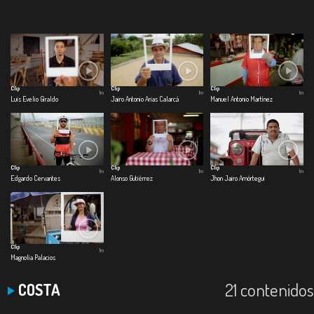
Clip
Clip
Clip
1m
1m
1m
Luis Evelio Giraldo
Jairo Antonio Arias Calarcá
Manuel Antonio Martínez
Clip
Clip
Clip
1m
1m
1m
Edgardo Cervantes
Alonso Gutiérrez
Jhon Jairo Amórtegui
Clip
1m
Magnolia Palacios
21 contenidos
COSTA