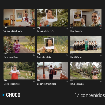
Clip
Clip
Clip
1m
1m
1m
William Fabián Osorio
Deyanira Baéz Peña
Olga Troconis
Clip
Clip
Clip
1m
1m
1m
María Mora Rivas
Tzarinziba y Kuku
Deixi Piñeros
Clip
Clip
Clip
1m
1m
1m
Gregorio Rodríguez
Edison Beltrán Urrego
Nitya Kirtan Das
17 contenidos
CHOCÓ