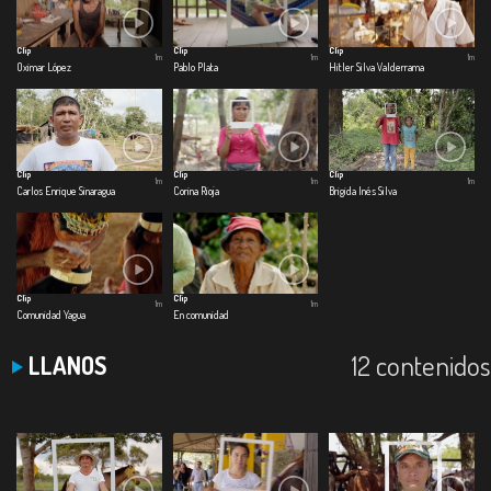
Clip
Clip
Clip
1m
1m
1m
Oximar López
Pablo Plata
Hitler Silva Valderrama
Clip
Clip
Clip
1m
1m
1m
Carlos Enrique Sinaragua
Corina Rioja
Brigida Inés Silva
Clip
Clip
1m
1m
Comunidad Yagua
En comunidad
12 contenidos
LLANOS