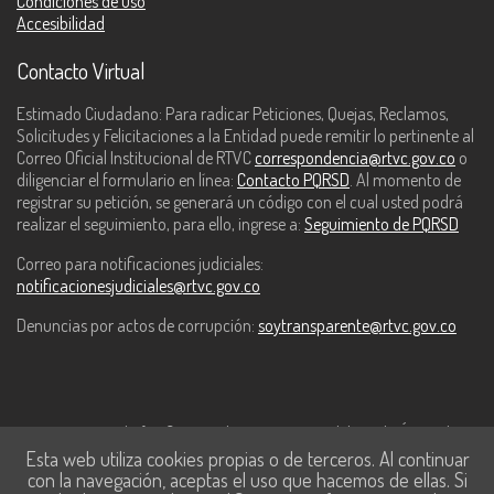
Condiciones de uso
Accesibilidad
Contacto Virtual
Estimado Ciudadano: Para radicar Peticiones, Quejas, Reclamos,
Solicitudes y Felicitaciones a la Entidad puede remitir lo pertinente al
Correo Oficial Institucional de RTVC
correspondencia@rtvc.gov.co
o
diligenciar el formulario en línea:
Contacto PQRSD
. Al momento de
registrar su petición, se generará un código con el cual usted podrá
realizar el seguimiento, para ello, ingrese a:
Seguimiento de PQRSD
Correo para notificaciones judiciales:
notificacionesjudiciales@rtvc.gov.co
Denuncias por actos de corrupción:
soytransparente@rtvc.gov.co
Este contenido fue financiado con recursos del Fondo Único de
Esta web utiliza cookies propias o de terceros. Al continuar
Tecnologías de la Información y las Comunicaciones de MinTic.
con la navegación, aceptas el uso que hacemos de ellas. Si