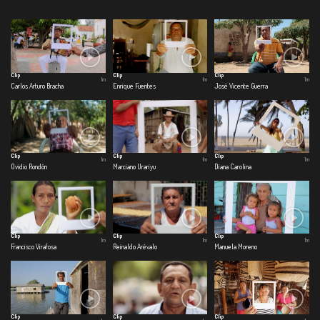
Clip
Clip
Clip
1m
1m
1m
Carlos Arturo Bracha
Enrique Fuentes
José Vicente Guerra
Clip
Clip
Clip
1m
1m
1m
Ovidio Rondón
Marciano Urariyu
Diana Carolina
Clip
Clip
Clip
1m
1m
1m
Francisco Virafosa
Reinaldo Arévalo
Manuela Moreno
Clip
Clip
Clip