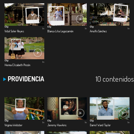
Clip
Clip
Clip
1m
1m
1m
Vidal Soler Reyes
Blanca Lilia Leguizamón
Arnulfo Sánchez
Clip
1m
Henna Elizabeth Pinzón
10 contenidos
PROVIDENCIA
Clip
Clip
Clip
1m
1m
1m
Virginia Webster
Jeremy Hawkins
Darrel Ward Taylor