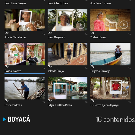
1m
1m
1m
Julio César Samper
José Alberto Daza
Aura Rosa Montero
Clip
Clip
Clip
1m
1m
1m
Amalia María Ferias
Jairo Manjarrez
Yilderi Gómez
Clip
Clip
Clip
1m
1m
1m
Dorida Navarro
Yolanda Parejo
Edgardo Camargo
Clip
Clip
Clip
1m
1m
1m
Los pescadores
Edgar Orellano Perea
Guillermo Ojeda Jayariyu
16 contenidos
BOYACÁ