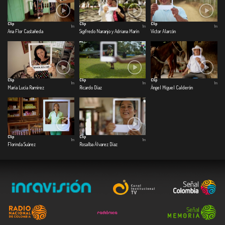
Clip
Clip
Clip
1m
1m
1m
Ana Flor Castañeda
Sigifredo Naranjo y Adriana Marín
Víctor Alarcón
Clip
Clip
Clip
1m
1m
1m
María Lucía Ramírez
Ricardo Díaz
Ángel Miguel Calderón
Clip
Clip
1m
1m
Florinda Suárez
Rosalba Álvarez Díaz