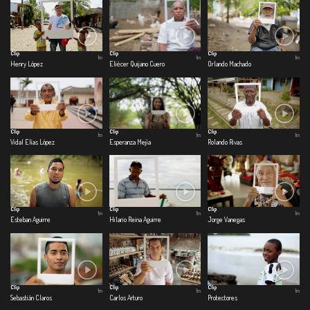
Clip
Clip
Clip
1m
1m
1m
Henry López
Eliécer Quijano Cuero
Orlando Machado
Clip
Clip
Clip
1m
1m
1m
Vidal Elías López
Esperanza Mejía
Rolando Rivas
Clip
Clip
Clip
1m
1m
1m
Esteban Aguirre
Hilario Reina Aguirre
Jorge Vanegas
Clip
Clip
Clip
1m
1m
1m
Sebastián Claros
Carlos Arturo
Protectores