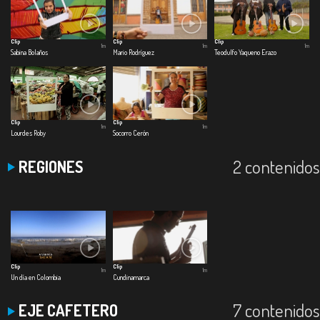
Clip
Clip
Clip
1m
1m
1m
Sabina Bolaños
Mario Rodríguez
Teodulfo Yaqueno Erazo
Clip
Clip
1m
1m
Lourdes Roby
Socorro Cerón
2 contenidos
REGIONES
Clip
Clip
1m
1m
Un día en Colombia
Cundinamarca
7 contenidos
EJE CAFETERO