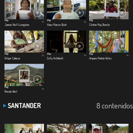
Clip
Clip
Clip
1m
1m
Janine Nell Livingston
Hans Marcos Bush
Clinton May Steele
Clip
Clip
Clip
1m
1m
1m
Felipe Cabeza
Zully Archibold
Amparo Pontón Vélez
Clip
1m
Román Abril
8 contenidos
SANTANDER