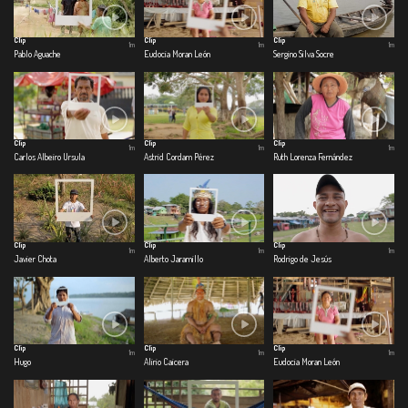
Clip
Clip
Clip
1m
1m
1m
Pablo Aguache
Eudocia Moran León
Sergino Silva Socre
Clip
Clip
Clip
1m
1m
1m
Carlos Albeiro Ursula
Astrid Cordam Pérez
Ruth Lorenza Fernández
Clip
Clip
Clip
1m
1m
1m
Javier Chota
Alberto Jaramillo
Rodrigo de Jesús
Clip
Clip
Clip
1m
1m
1m
Hugo
Alirio Caicera
Eudocia Moran León