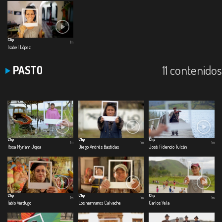
Clip
1m
Isabel López
11 contenidos
PASTO
Clip
Clip
Clip
1m
1m
1m
Rosa Myriam Jojoa
Diego Andrés Bastidas
José Fidencio Tulcán
Clip
Clip
Clip
1m
1m
1m
Fabio Verdugo
Los hermanos Calvache
Carlos Yela