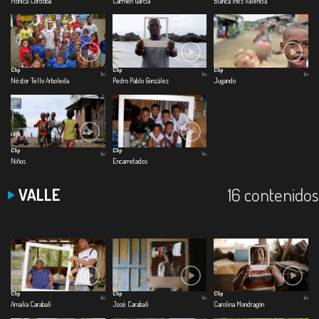
Mónica Cordoba
Carmen García
Blanca Inés Valencia
Clip
Clip
Clip
1m
1m
1m
Néstor Tello Arboleda
Pedro Pablo González
Jugando
Clip
Clip
1m
1m
Niños
Encarretados
16 contenidos
VALLE
Clip
Clip
Clip
1m
1m
1m
Amalia Carabalí
José Carabalí
Carolina Mondragón