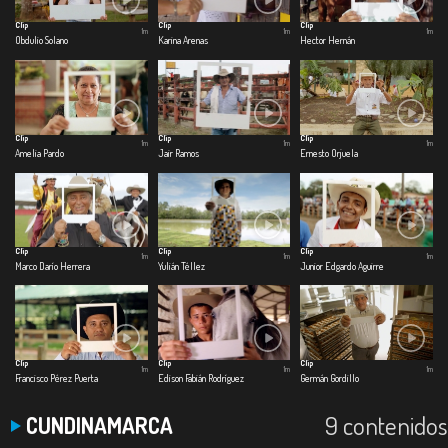
Clip
Clip
Clip
1m
1m
1m
Obdulio Solano
Karina Arenas
Hector Hernán
Clip
Clip
Clip
1m
1m
1m
Amelia Pardo
Jair Ramos
Ernesto Orjuela
Clip
Clip
Clip
1m
1m
1m
Marco Darío Herrera
Yulián Téllez
Junior Edgardo Aguirre
Clip
Clip
Clip
1m
1m
1m
Francisco Pérez Puerta
Edison Fabián Rodríguez
Germán Gordillo
9 contenidos
CUNDINAMARCA