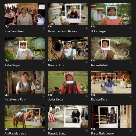
Clip
Clip
Clip
1m
1m
1m
Rosa María Jerez
Hernán de Jesús Betancourt
Julián Vargas
Clip
Clip
Clip
1m
1m
1m
Abdías Vargas
María Paz Cruz
Gustavo Galindo
Clip
Clip
Clip
1m
1m
1m
María Noemy Cely
Javier García
Robinson Melo
Clip
Clip
Clip
1m
1m
1m
Ana Graciela Jerez
Margarita Blanco
Blanca María Cuervo