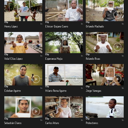
Clip
Clip
Clip
1m
1m
1m
Henry López
Eliécer Quijano Cuero
Orlando Machado
Clip
Clip
Clip
1m
1m
1m
Vidal Elías López
Esperanza Mejía
Rolando Rivas
Clip
Clip
Clip
1m
1m
1m
Esteban Aguirre
Hilario Reina Aguirre
Jorge Vanegas
Clip
Clip
Clip
1m
1m
1m
Sebastián Claros
Carlos Arturo
Protectores