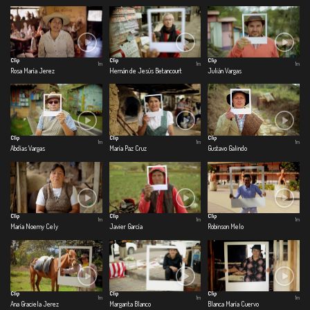
Clip
Clip
Clip
1m
1m
1m
Rosa María Jerez
Hernán de Jesús Betancourt
Julián Vargas
Clip
Clip
Clip
1m
1m
1m
Abdías Vargas
María Paz Cruz
Gustavo Galindo
Clip
Clip
Clip
1m
1m
1m
María Noemy Cely
Javier García
Robinson Melo
Clip
Clip
Clip
1m
1m
1m
Ana Graciela Jerez
Margarita Blanco
Blanca María Cuervo