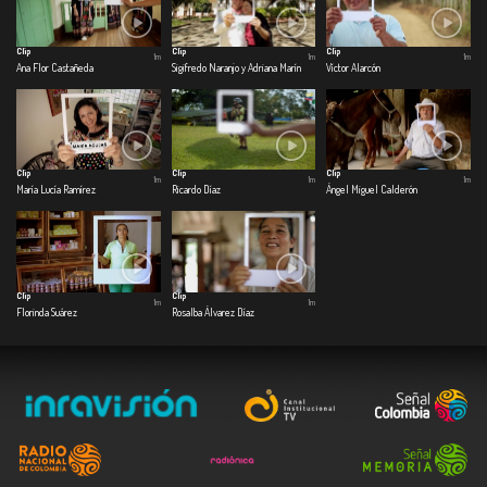
Clip
Clip
Clip
1m
1m
1m
Ana Flor Castañeda
Sigifredo Naranjo y Adriana Marín
Víctor Alarcón
Clip
Clip
Clip
1m
1m
1m
María Lucía Ramírez
Ricardo Díaz
Ángel Miguel Calderón
Clip
Clip
1m
1m
Florinda Suárez
Rosalba Álvarez Díaz