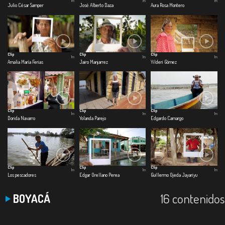
1m
1m
1m
Julio César Samper
José Alberto Daza
Aura Rosa Montero
Clip
Clip
Clip
1m
1m
1m
Amalia María Ferias
Jairo Manjarrez
Yilderi Gómez
Clip
Clip
Clip
1m
1m
1m
Dorida Navarro
Yolanda Parejo
Edgardo Camargo
Clip
Clip
Clip
1m
1m
1m
Los pescadores
Edgar Orellano Perea
Guillermo Ojeda Jayariyu
16 contenidos
BOYACÁ