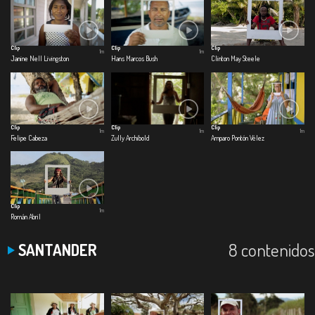
Clip
Clip
Clip
1m
1m
Janine Nell Livingston
Hans Marcos Bush
Clinton May Steele
Clip
Clip
Clip
1m
1m
1m
Felipe Cabeza
Zully Archibold
Amparo Pontón Vélez
Clip
1m
Román Abril
8 contenidos
SANTANDER