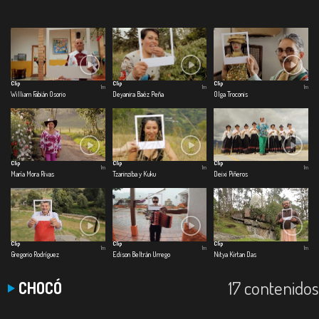
Clip
Clip
Clip
1m
1m
1m
William Fabián Osorio
Deyanira Baéz Peña
Olga Troconis
Clip
Clip
Clip
1m
1m
1m
María Mora Rivas
Tzarinziba y Kuku
Deixi Piñeros
Clip
Clip
Clip
1m
1m
1m
Gregorio Rodríguez
Edison Beltrán Urrego
Nitya Kirtan Das
17 contenidos
CHOCÓ