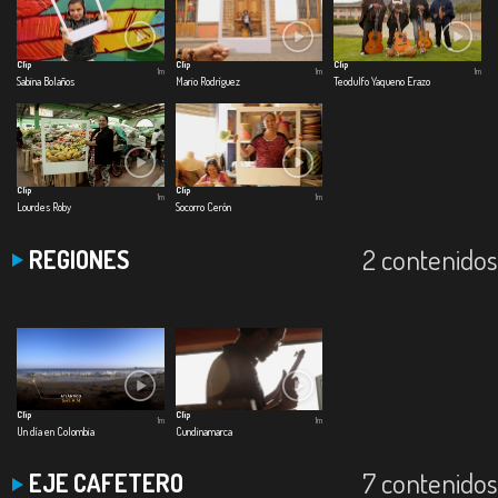
Clip
Clip
Clip
1m
1m
1m
Sabina Bolaños
Mario Rodríguez
Teodulfo Yaqueno Erazo
Clip
Clip
1m
1m
Lourdes Roby
Socorro Cerón
2 contenidos
REGIONES
Clip
Clip
1m
1m
Un día en Colombia
Cundinamarca
7 contenidos
EJE CAFETERO