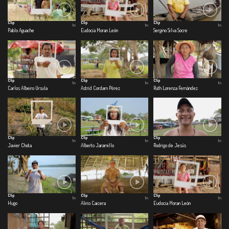
Clip
Clip
Clip
1m
1m
1m
Pablo Aguache
Eudocia Moran León
Sergino Silva Socre
Clip
Clip
Clip
1m
1m
1m
Carlos Albeiro Ursula
Astrid Cordam Pérez
Ruth Lorenza Fernández
Clip
Clip
Clip
1m
1m
1m
Javier Chota
Alberto Jaramillo
Rodrigo de Jesús
Clip
Clip
Clip
1m
1m
1m
Hugo
Alirio Caicera
Eudocia Moran León