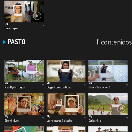
Clip
1m
Isabel López
11 contenidos
PASTO
Clip
Clip
Clip
1m
1m
1m
Rosa Myriam Jojoa
Diego Andrés Bastidas
José Fidencio Tulcán
Clip
Clip
Clip
1m
1m
1m
Fabio Verdugo
Los hermanos Calvache
Carlos Yela