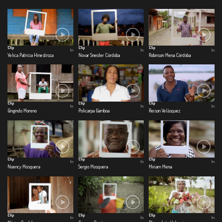
Clip
Clip
Clip
1m
1m
1m
Yelica Patricia Hinestroza
Novar Sneider Córdoba
Robinson Mena Córdoba
Clip
Clip
Clip
1m
1m
1m
Gingindo Moreno
Policarpa Gamboa
Reison Velásquez
Clip
Clip
Clip
1m
1m
1m
Noency Mosquera
Sergio Mosquera
Miriam Mena
Clip
Clip
Clip
1m
1m
1m