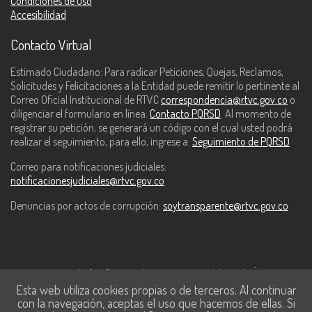
Condiciones de uso
Accesibilidad
Contacto Virtual
Estimado Ciudadano: Para radicar Peticiones, Quejas, Reclamos,
Solicitudes y Felicitaciones a la Entidad puede remitir lo pertinente al
Correo Oficial Institucional de RTVC
correspondencia@rtvc.gov.co
o
diligenciar el formulario en línea:
Contacto PQRSD
. Al momento de
registrar su petición, se generará un código con el cual usted podrá
realizar el seguimiento, para ello, ingrese a:
Seguimiento de PQRSD
Correo para notificaciones judiciales:
notificacionesjudiciales@rtvc.gov.co
Denuncias por actos de corrupción:
soytransparente@rtvc.gov.co
Este contenido fue financiado con recursos del Fondo Único de
Esta web utiliza cookies propias o de terceros. Al continuar
Tecnologías de la Información y las Comunicaciones de MinTic.
con la navegación, aceptas el uso que hacemos de ellas. Si