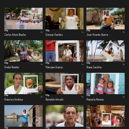
Clip
Clip
Clip
1m
1m
1m
Carlos Arturo Bracha
Enrique Fuentes
José Vicente Guerra
Clip
Clip
Clip
1m
1m
1m
Ovidio Rondón
Marciano Urariyu
Diana Carolina
Clip
Clip
Clip
1m
1m
1m
Francisco Virafosa
Reinaldo Arévalo
Manuela Moreno
Clip
Clip
Clip