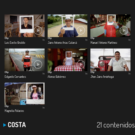
Clip
Clip
Clip
1m
1m
1m
Luis Evelio Giraldo
Jairo Antonio Arias Calarcá
Manuel Antonio Martínez
Clip
Clip
Clip
1m
1m
1m
Edgardo Cervantes
Alonso Gutiérrez
Jhon Jairo Amórtegui
Clip
1m
Magnolia Palacios
21 contenidos
COSTA