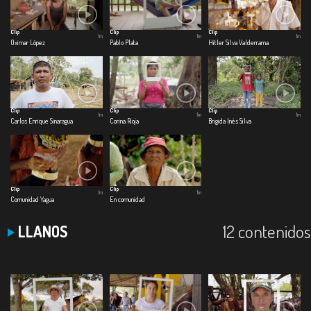
Clip
Clip
Clip
1m
1m
1m
Oximar López
Pablo Plata
Hitler Silva Valderrama
Clip
Clip
Clip
1m
1m
1m
Carlos Enrique Sinaragua
Corina Rioja
Brigida Inés Silva
Clip
Clip
1m
1m
Comunidad Yagua
En comunidad
12 contenidos
LLANOS