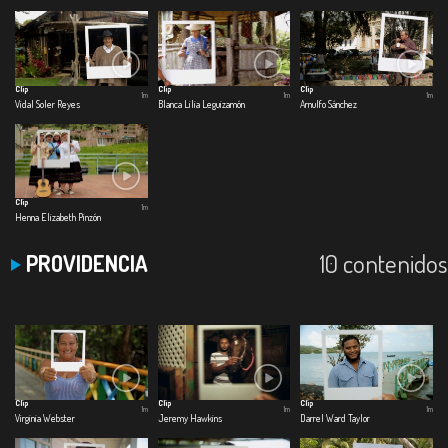
Clip
Clip
Clip
1m
1m
1m
Vidal Soler Reyes
Blanca Lilia Leguizamón
Arnulfo Sánchez
Clip
1m
Henna Elizabeth Pinzón
10 contenidos
PROVIDENCIA
Clip
Clip
Clip
1m
1m
1m
Virginia Webster
Jeremy Hawkins
Darrel Ward Taylor