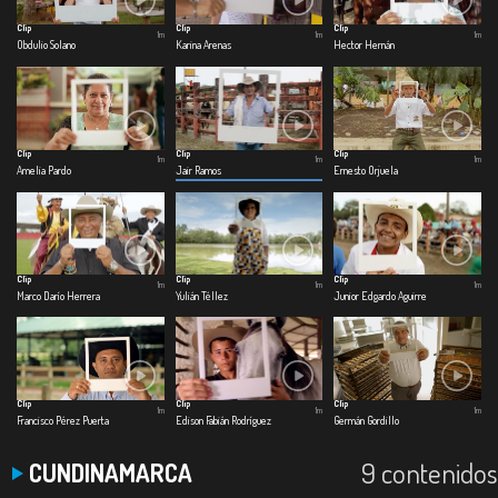
Clip
Clip
Clip
1m
1m
1m
Obdulio Solano
Karina Arenas
Hector Hernán
Clip
Clip
Clip
1m
1m
1m
Amelia Pardo
Jair Ramos
Ernesto Orjuela
Clip
Clip
Clip
1m
1m
1m
Marco Darío Herrera
Yulián Téllez
Junior Edgardo Aguirre
Clip
Clip
Clip
1m
1m
1m
Francisco Pérez Puerta
Edison Fabián Rodríguez
Germán Gordillo
9 contenidos
CUNDINAMARCA