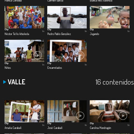
Mónica Cordoba
Carmen García
Blanca Inés Valencia
Clip
Clip
Clip
1m
1m
1m
Néstor Tello Arboleda
Pedro Pablo González
Jugando
Clip
Clip
1m
1m
Niños
Encarretados
16 contenidos
VALLE
Clip
Clip
Clip
1m
1m
1m
Amalia Carabalí
José Carabalí
Carolina Mondragón