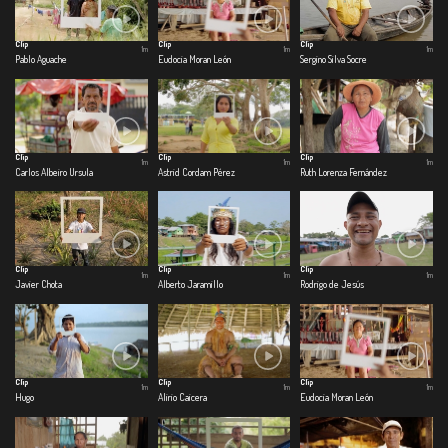
Clip
Clip
Clip
1m
1m
1m
Pablo Aguache
Eudocia Moran León
Sergino Silva Socre
Clip
Clip
Clip
1m
1m
1m
Carlos Albeiro Ursula
Astrid Cordam Pérez
Ruth Lorenza Fernández
Clip
Clip
Clip
1m
1m
1m
Javier Chota
Alberto Jaramillo
Rodrigo de Jesús
Clip
Clip
Clip
1m
1m
1m
Hugo
Alirio Caicera
Eudocia Moran León