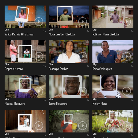
Clip
Clip
Clip
1m
1m
1m
Yelica Patricia Hinestroza
Novar Sneider Córdoba
Robinson Mena Córdoba
Clip
Clip
Clip
1m
1m
1m
Gingindo Moreno
Policarpa Gamboa
Reison Velásquez
Clip
Clip
Clip
1m
1m
1m
Noency Mosquera
Sergio Mosquera
Miriam Mena
Clip
Clip
Clip
1m
1m
1m