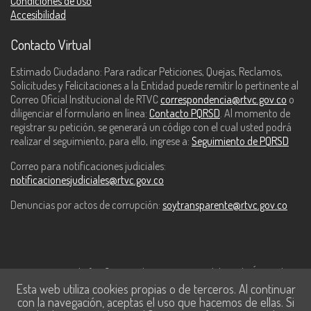
Condiciones de uso
Accesibilidad
Contacto Virtual
Estimado Ciudadano: Para radicar Peticiones, Quejas, Reclamos,
Solicitudes y Felicitaciones a la Entidad puede remitir lo pertinente al
Correo Oficial Institucional de RTVC
correspondencia@rtvc.gov.co
o
diligenciar el formulario en línea:
Contacto PQRSD
. Al momento de
registrar su petición, se generará un código con el cual usted podrá
realizar el seguimiento, para ello, ingrese a:
Seguimiento de PQRSD
Correo para notificaciones judiciales:
notificacionesjudiciales@rtvc.gov.co
Denuncias por actos de corrupción:
soytransparente@rtvc.gov.co
Este contenido fue financiado con recursos del Fondo Único de
Esta web utiliza cookies propias o de terceros. Al continuar
Tecnologías de la Información y las Comunicaciones de MinTic.
con la navegación, aceptas el uso que hacemos de ellas. Si