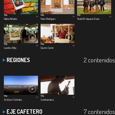
Clip
Clip
Clip
1m
1m
1m
Sabina Bolaños
Mario Rodríguez
Teodulfo Yaqueno Erazo
Clip
Clip
1m
1m
Lourdes Roby
Socorro Cerón
2 contenidos
REGIONES
Clip
Clip
1m
1m
Un día en Colombia
Cundinamarca
7 contenidos
EJE CAFETERO