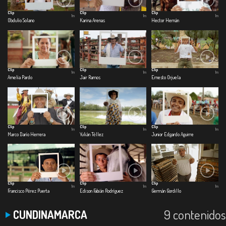
Clip
Clip
Clip
1m
1m
1m
Obdulio Solano
Karina Arenas
Hector Hernán
Clip
Clip
Clip
1m
1m
1m
Amelia Pardo
Jair Ramos
Ernesto Orjuela
Clip
Clip
Clip
1m
1m
1m
Marco Darío Herrera
Yulián Téllez
Junior Edgardo Aguirre
Clip
Clip
Clip
1m
1m
1m
Francisco Pérez Puerta
Edison Fabián Rodríguez
Germán Gordillo
9 contenidos
CUNDINAMARCA