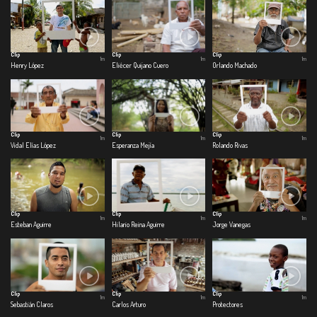
Clip
Clip
Clip
1m
1m
1m
Henry López
Eliécer Quijano Cuero
Orlando Machado
Clip
Clip
Clip
1m
1m
1m
Vidal Elías López
Esperanza Mejía
Rolando Rivas
Clip
Clip
Clip
1m
1m
1m
Esteban Aguirre
Hilario Reina Aguirre
Jorge Vanegas
Clip
Clip
Clip
1m
1m
1m
Sebastián Claros
Carlos Arturo
Protectores