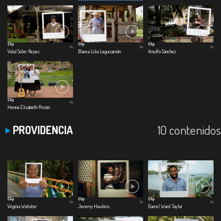
Clip
Clip
Clip
1m
1m
1m
Vidal Soler Reyes
Blanca Lilia Leguizamón
Arnulfo Sánchez
Clip
1m
Henna Elizabeth Pinzón
10 contenidos
PROVIDENCIA
Clip
Clip
Clip
1m
1m
1m
Virginia Webster
Jeremy Hawkins
Darrel Ward Taylor