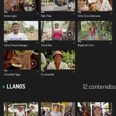
Clip
Clip
Clip
1m
1m
1m
Oximar López
Pablo Plata
Hitler Silva Valderrama
Clip
Clip
Clip
1m
1m
1m
Carlos Enrique Sinaragua
Corina Rioja
Brigida Inés Silva
Clip
Clip
1m
1m
Comunidad Yagua
En comunidad
12 contenidos
LLANOS