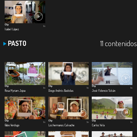
Clip
1m
Isabel López
11 contenidos
PASTO
Clip
Clip
Clip
1m
1m
1m
Rosa Myriam Jojoa
Diego Andrés Bastidas
José Fidencio Tulcán
Clip
Clip
Clip
1m
1m
1m
Fabio Verdugo
Los hermanos Calvache
Carlos Yela