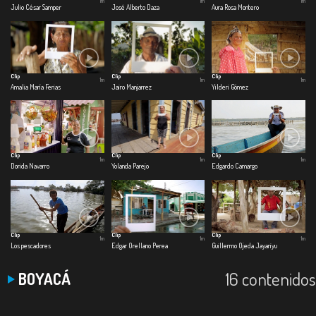
1m
1m
1m
Julio César Samper
José Alberto Daza
Aura Rosa Montero
Clip
Clip
Clip
1m
1m
1m
Amalia María Ferias
Jairo Manjarrez
Yilderi Gómez
Clip
Clip
Clip
1m
1m
1m
Dorida Navarro
Yolanda Parejo
Edgardo Camargo
Clip
Clip
Clip
1m
1m
1m
Los pescadores
Edgar Orellano Perea
Guillermo Ojeda Jayariyu
16 contenidos
BOYACÁ