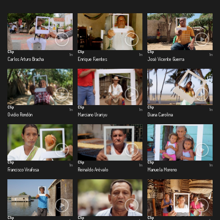
Clip
Clip
Clip
1m
1m
1m
Carlos Arturo Bracha
Enrique Fuentes
José Vicente Guerra
Clip
Clip
Clip
1m
1m
1m
Ovidio Rondón
Marciano Urariyu
Diana Carolina
Clip
Clip
Clip
1m
1m
1m
Francisco Virafosa
Reinaldo Arévalo
Manuela Moreno
Clip
Clip
Clip