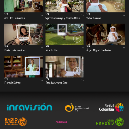
Clip
Clip
Clip
1m
1m
1m
Ana Flor Castañeda
Sigifredo Naranjo y Adriana Marín
Víctor Alarcón
Clip
Clip
Clip
1m
1m
1m
María Lucía Ramírez
Ricardo Díaz
Ángel Miguel Calderón
Clip
Clip
1m
1m
Florinda Suárez
Rosalba Álvarez Díaz