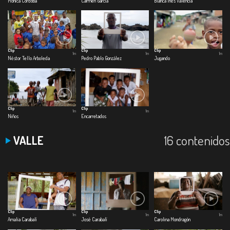
Mónica Cordoba
Carmen García
Blanca Inés Valencia
Clip
Clip
Clip
1m
1m
1m
Néstor Tello Arboleda
Pedro Pablo González
Jugando
Clip
Clip
1m
1m
Niños
Encarretados
16 contenidos
VALLE
Clip
Clip
Clip
1m
1m
1m
Amalia Carabalí
José Carabalí
Carolina Mondragón