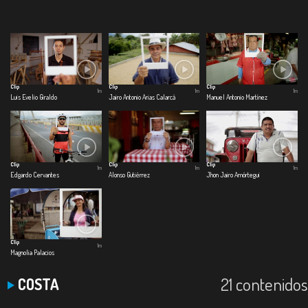
Clip
Clip
Clip
1m
1m
1m
Luis Evelio Giraldo
Jairo Antonio Arias Calarcá
Manuel Antonio Martínez
Clip
Clip
Clip
1m
1m
1m
Edgardo Cervantes
Alonso Gutiérrez
Jhon Jairo Amórtegui
Clip
1m
Magnolia Palacios
21 contenidos
COSTA