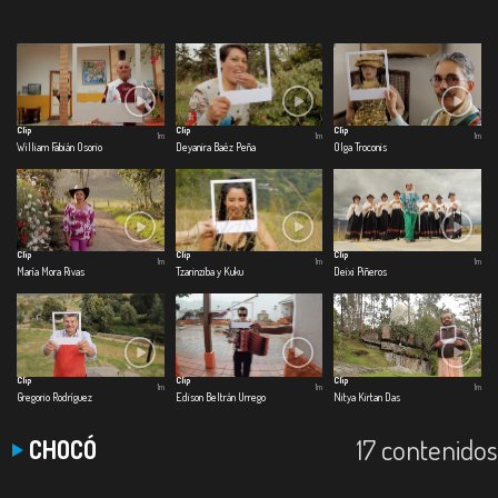
Clip
Clip
Clip
1m
1m
1m
William Fabián Osorio
Deyanira Baéz Peña
Olga Troconis
Clip
Clip
Clip
1m
1m
1m
María Mora Rivas
Tzarinziba y Kuku
Deixi Piñeros
Clip
Clip
Clip
1m
1m
1m
Gregorio Rodríguez
Edison Beltrán Urrego
Nitya Kirtan Das
17 contenidos
CHOCÓ