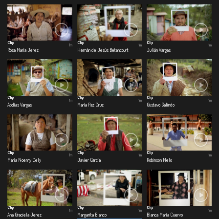
Clip
Clip
Clip
1m
1m
1m
Rosa María Jerez
Hernán de Jesús Betancourt
Julián Vargas
Clip
Clip
Clip
1m
1m
1m
Abdías Vargas
María Paz Cruz
Gustavo Galindo
Clip
Clip
Clip
1m
1m
1m
María Noemy Cely
Javier García
Robinson Melo
Clip
Clip
Clip
1m
1m
1m
Ana Graciela Jerez
Margarita Blanco
Blanca María Cuervo