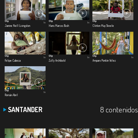
Clip
Clip
Clip
1m
1m
Janine Nell Livingston
Hans Marcos Bush
Clinton May Steele
Clip
Clip
Clip
1m
1m
1m
Felipe Cabeza
Zully Archibold
Amparo Pontón Vélez
Clip
1m
Román Abril
8 contenidos
SANTANDER