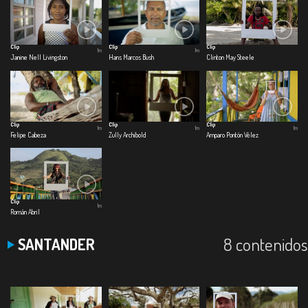
Clip
Clip
Clip
1m
1m
Janine Nell Livingston
Hans Marcos Bush
Clinton May Steele
Clip
Clip
Clip
1m
1m
1m
Felipe Cabeza
Zully Archibold
Amparo Pontón Vélez
Clip
1m
Román Abril
8 contenidos
SANTANDER