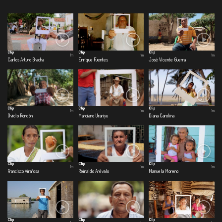
Clip
Clip
Clip
1m
1m
1m
Carlos Arturo Bracha
Enrique Fuentes
José Vicente Guerra
Clip
Clip
Clip
1m
1m
1m
Ovidio Rondón
Marciano Urariyu
Diana Carolina
Clip
Clip
Clip
1m
1m
1m
Francisco Virafosa
Reinaldo Arévalo
Manuela Moreno
Clip
Clip
Clip