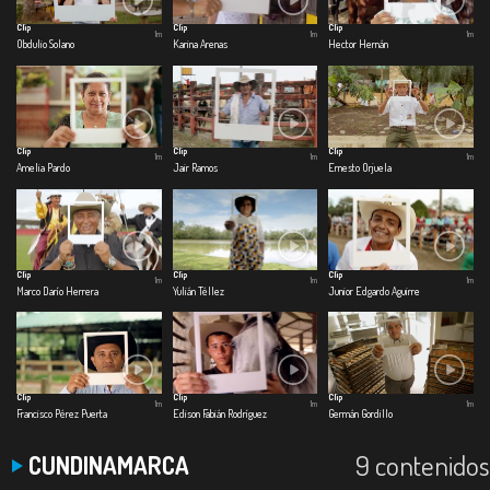
Clip
Clip
Clip
1m
1m
1m
Obdulio Solano
Karina Arenas
Hector Hernán
Clip
Clip
Clip
1m
1m
1m
Amelia Pardo
Jair Ramos
Ernesto Orjuela
Clip
Clip
Clip
1m
1m
1m
Marco Darío Herrera
Yulián Téllez
Junior Edgardo Aguirre
Clip
Clip
Clip
1m
1m
1m
Francisco Pérez Puerta
Edison Fabián Rodríguez
Germán Gordillo
9 contenidos
CUNDINAMARCA