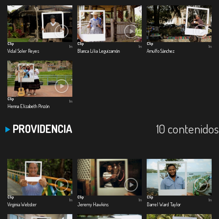
Clip
Clip
Clip
1m
1m
1m
Vidal Soler Reyes
Blanca Lilia Leguizamón
Arnulfo Sánchez
Clip
1m
Henna Elizabeth Pinzón
10 contenidos
PROVIDENCIA
Clip
Clip
Clip
1m
1m
1m
Virginia Webster
Jeremy Hawkins
Darrel Ward Taylor