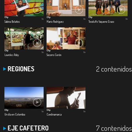
Clip
Clip
Clip
1m
1m
1m
Sabina Bolaños
Mario Rodríguez
Teodulfo Yaqueno Erazo
Clip
Clip
1m
1m
Lourdes Roby
Socorro Cerón
2 contenidos
REGIONES
Clip
Clip
1m
1m
Un día en Colombia
Cundinamarca
7 contenidos
EJE CAFETERO