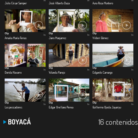
1m
1m
1m
Julio César Samper
José Alberto Daza
Aura Rosa Montero
Clip
Clip
Clip
1m
1m
1m
Amalia María Ferias
Jairo Manjarrez
Yilderi Gómez
Clip
Clip
Clip
1m
1m
1m
Dorida Navarro
Yolanda Parejo
Edgardo Camargo
Clip
Clip
Clip
1m
1m
1m
Los pescadores
Edgar Orellano Perea
Guillermo Ojeda Jayariyu
16 contenidos
BOYACÁ