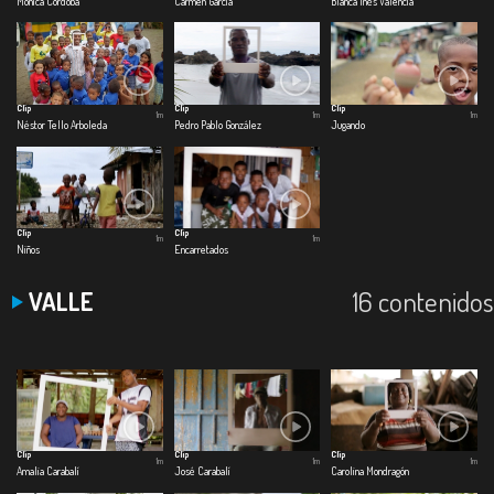
Mónica Cordoba
Carmen García
Blanca Inés Valencia
Clip
Clip
Clip
1m
1m
1m
Néstor Tello Arboleda
Pedro Pablo González
Jugando
Clip
Clip
1m
1m
Niños
Encarretados
16 contenidos
VALLE
Clip
Clip
Clip
1m
1m
1m
Amalia Carabalí
José Carabalí
Carolina Mondragón