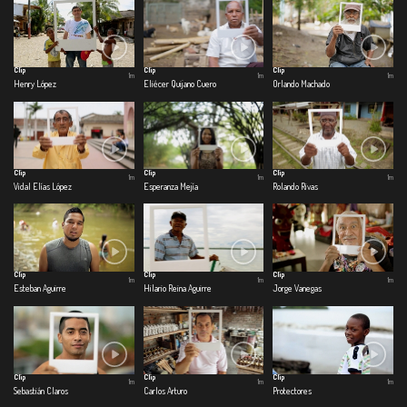
Clip
Clip
Clip
1m
1m
1m
Henry López
Eliécer Quijano Cuero
Orlando Machado
Clip
Clip
Clip
1m
1m
1m
Vidal Elías López
Esperanza Mejía
Rolando Rivas
Clip
Clip
Clip
1m
1m
1m
Esteban Aguirre
Hilario Reina Aguirre
Jorge Vanegas
Clip
Clip
Clip
1m
1m
1m
Sebastián Claros
Carlos Arturo
Protectores