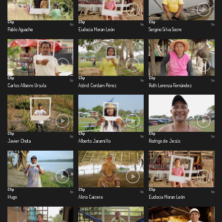
Clip
Clip
Clip
1m
1m
1m
Pablo Aguache
Eudocia Moran León
Sergino Silva Socre
Clip
Clip
Clip
1m
1m
1m
Carlos Albeiro Ursula
Astrid Cordam Pérez
Ruth Lorenza Fernández
Clip
Clip
Clip
1m
1m
1m
Javier Chota
Alberto Jaramillo
Rodrigo de Jesús
Clip
Clip
Clip
1m
1m
1m
Hugo
Alirio Caicera
Eudocia Moran León