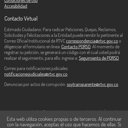
Condiciones de uso
Accesibilidad
Contacto Virtual
Estimado Ciudadano: Para radicar Peticiones, Quejas, Reclamos,
Solicitudes y Felicitaciones a la Entidad puede remitir lo pertinente al
Correo Oficial Institucional de RTVC
correspondencia@rtvc.gov.co
o
diligenciar el formulario en línea:
Contacto PQRSD
. Al momento de
registrar su petición, se generará un código con el cual usted podrá
realizar el seguimiento, para ello, ingrese a:
Seguimiento de PQRSD
Correo para notificaciones judiciales:
notificacionesjudiciales@rtvc.gov.co
Denuncias por actos de corrupción:
soytransparente@rtvc.gov.co
Este contenido fue financiado con recursos del Fondo Único de
Esta web utiliza cookies propias o de terceros. Al continuar
Tecnologías de la Información y las Comunicaciones de MinTic.
con la navegación, aceptas el uso que hacemos de ellas. Si