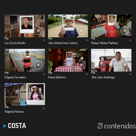
Clip
Clip
Clip
1m
1m
1m
Luis Evelio Giraldo
Jairo Antonio Arias Calarcá
Manuel Antonio Martínez
Clip
Clip
Clip
1m
1m
1m
Edgardo Cervantes
Alonso Gutiérrez
Jhon Jairo Amórtegui
Clip
1m
Magnolia Palacios
21 contenidos
COSTA