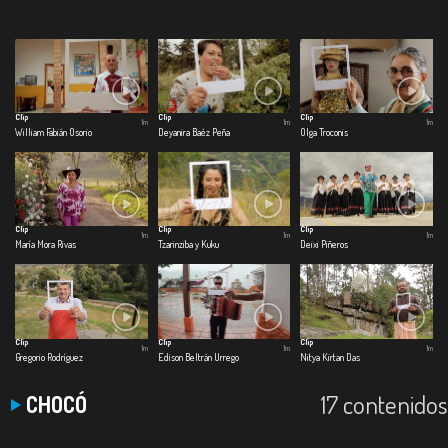
Clip
Clip
Clip
1m
1m
1m
William Fabián Osorio
Deyanira Baéz Peña
Olga Troconis
Clip
Clip
Clip
1m
1m
1m
María Mora Rivas
Tzarinziba y Kuku
Deixi Piñeros
Clip
Clip
Clip
1m
1m
1m
Gregorio Rodríguez
Edison Beltrán Urrego
Nitya Kirtan Das
17 contenidos
CHOCÓ