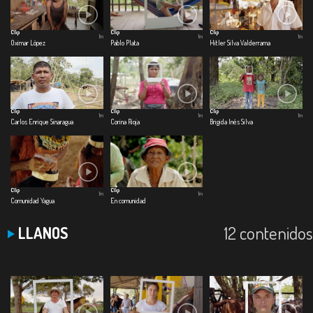
Clip
Clip
Clip
1m
1m
1m
Oximar López
Pablo Plata
Hitler Silva Valderrama
Clip
Clip
Clip
1m
1m
1m
Carlos Enrique Sinaragua
Corina Rioja
Brigida Inés Silva
Clip
Clip
1m
1m
Comunidad Yagua
En comunidad
12 contenidos
LLANOS