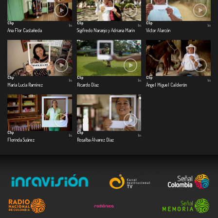
Clip
Clip
Clip
1m
1m
1m
Ana Flor Castañeda
Sigifredo Naranjo y Adriana Marín
Víctor Alarcón
Clip
Clip
Clip
1m
1m
1m
María Lucía Ramírez
Ricardo Díaz
Ángel Miguel Calderón
Clip
Clip
1m
1m
Florinda Suárez
Rosalba Álvarez Díaz