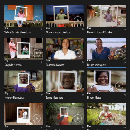
Clip
Clip
Clip
1m
1m
1m
Yelica Patricia Hinestroza
Novar Sneider Córdoba
Robinson Mena Córdoba
Clip
Clip
Clip
1m
1m
1m
Gingindo Moreno
Policarpa Gamboa
Reison Velásquez
Clip
Clip
Clip
1m
1m
1m
Noency Mosquera
Sergio Mosquera
Miriam Mena
Clip
Clip
Clip
1m
1m
1m