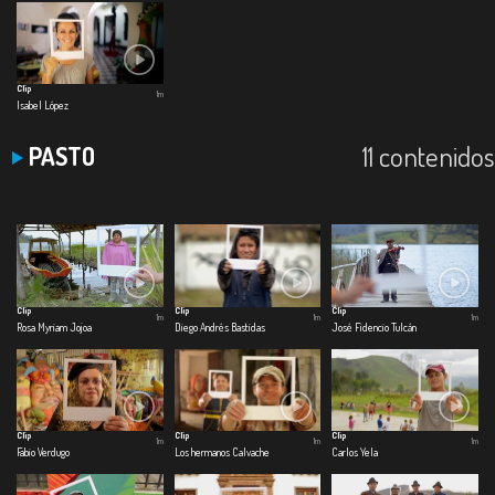
Clip
1m
Isabel López
11 contenidos
PASTO
Clip
Clip
Clip
1m
1m
1m
Rosa Myriam Jojoa
Diego Andrés Bastidas
José Fidencio Tulcán
Clip
Clip
Clip
1m
1m
1m
Fabio Verdugo
Los hermanos Calvache
Carlos Yela