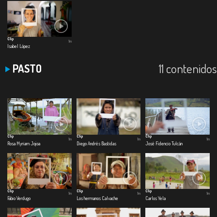
Clip
1m
Isabel López
11 contenidos
PASTO
Clip
Clip
Clip
1m
1m
1m
Rosa Myriam Jojoa
Diego Andrés Bastidas
José Fidencio Tulcán
Clip
Clip
Clip
1m
1m
1m
Fabio Verdugo
Los hermanos Calvache
Carlos Yela