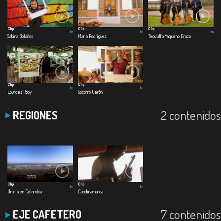
Clip
Clip
Clip
1m
1m
1m
Sabina Bolaños
Mario Rodríguez
Teodulfo Yaqueno Erazo
Clip
Clip
1m
1m
Lourdes Roby
Socorro Cerón
2 contenidos
REGIONES
Clip
Clip
1m
1m
Un día en Colombia
Cundinamarca
7 contenidos
EJE CAFETERO