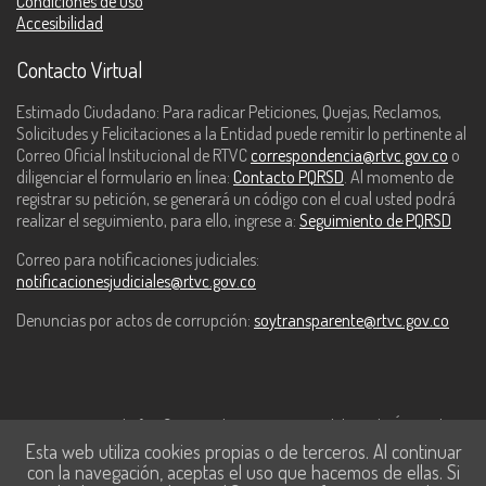
Condiciones de uso
Accesibilidad
Contacto Virtual
Estimado Ciudadano: Para radicar Peticiones, Quejas, Reclamos,
Solicitudes y Felicitaciones a la Entidad puede remitir lo pertinente al
Correo Oficial Institucional de RTVC
correspondencia@rtvc.gov.co
o
diligenciar el formulario en línea:
Contacto PQRSD
. Al momento de
registrar su petición, se generará un código con el cual usted podrá
realizar el seguimiento, para ello, ingrese a:
Seguimiento de PQRSD
Correo para notificaciones judiciales:
notificacionesjudiciales@rtvc.gov.co
Denuncias por actos de corrupción:
soytransparente@rtvc.gov.co
Este contenido fue financiado con recursos del Fondo Único de
Esta web utiliza cookies propias o de terceros. Al continuar
Tecnologías de la Información y las Comunicaciones de MinTic.
con la navegación, aceptas el uso que hacemos de ellas. Si