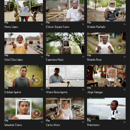
Clip
Clip
Clip
1m
1m
1m
Henry López
Eliécer Quijano Cuero
Orlando Machado
Clip
Clip
Clip
1m
1m
1m
Vidal Elías López
Esperanza Mejía
Rolando Rivas
Clip
Clip
Clip
1m
1m
1m
Esteban Aguirre
Hilario Reina Aguirre
Jorge Vanegas
Clip
Clip
Clip
1m
1m
1m
Sebastián Claros
Carlos Arturo
Protectores