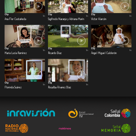
Clip
Clip
Clip
1m
1m
1m
Ana Flor Castañeda
Sigifredo Naranjo y Adriana Marín
Víctor Alarcón
Clip
Clip
Clip
1m
1m
1m
María Lucía Ramírez
Ricardo Díaz
Ángel Miguel Calderón
Clip
Clip
1m
1m
Florinda Suárez
Rosalba Álvarez Díaz