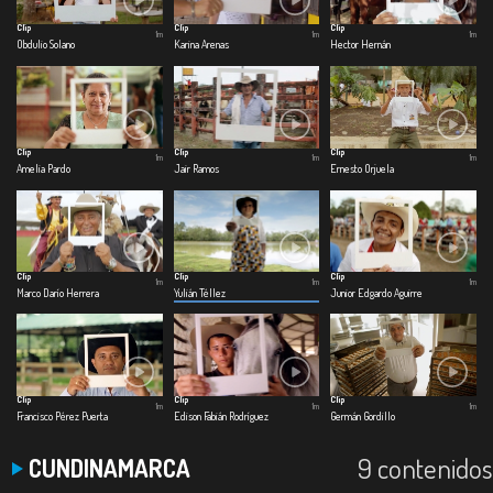
Clip
Clip
Clip
1m
1m
1m
Obdulio Solano
Karina Arenas
Hector Hernán
Clip
Clip
Clip
1m
1m
1m
Amelia Pardo
Jair Ramos
Ernesto Orjuela
Clip
Clip
Clip
1m
1m
1m
Marco Darío Herrera
Yulián Téllez
Junior Edgardo Aguirre
Clip
Clip
Clip
1m
1m
1m
Francisco Pérez Puerta
Edison Fabián Rodríguez
Germán Gordillo
9 contenidos
CUNDINAMARCA