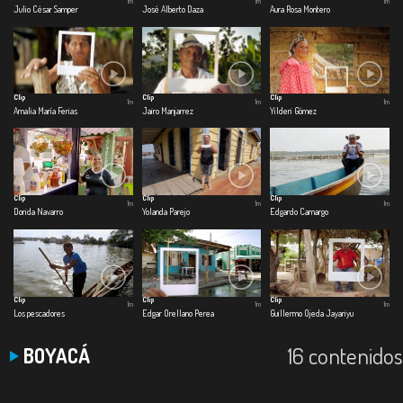
1m
1m
1m
Julio César Samper
José Alberto Daza
Aura Rosa Montero
Clip
Clip
Clip
1m
1m
1m
Amalia María Ferias
Jairo Manjarrez
Yilderi Gómez
Clip
Clip
Clip
1m
1m
1m
Dorida Navarro
Yolanda Parejo
Edgardo Camargo
Clip
Clip
Clip
1m
1m
1m
Los pescadores
Edgar Orellano Perea
Guillermo Ojeda Jayariyu
16 contenidos
BOYACÁ