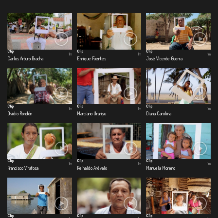
Clip
Clip
Clip
1m
1m
1m
Carlos Arturo Bracha
Enrique Fuentes
José Vicente Guerra
Clip
Clip
Clip
1m
1m
1m
Ovidio Rondón
Marciano Urariyu
Diana Carolina
Clip
Clip
Clip
1m
1m
1m
Francisco Virafosa
Reinaldo Arévalo
Manuela Moreno
Clip
Clip
Clip