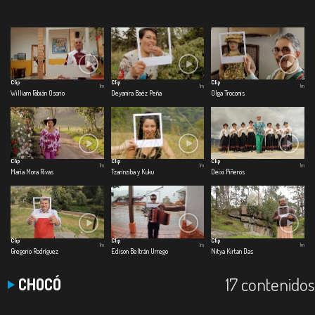
Clip
Clip
Clip
1m
1m
1m
William Fabián Osorio
Deyanira Baéz Peña
Olga Troconis
Clip
Clip
Clip
1m
1m
1m
María Mora Rivas
Tzarinziba y Kuku
Deixi Piñeros
Clip
Clip
Clip
1m
1m
1m
Gregorio Rodríguez
Edison Beltrán Urrego
Nitya Kirtan Das
17 contenidos
CHOCÓ