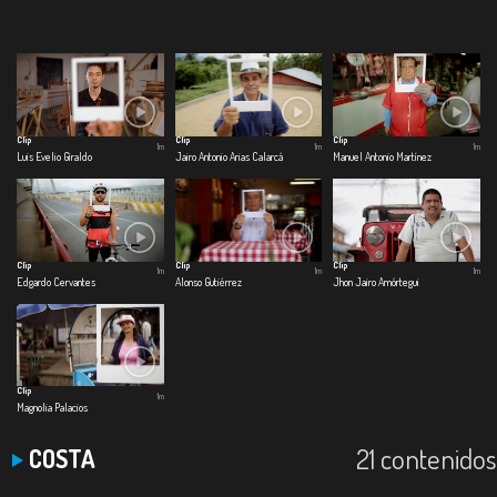
Clip
Clip
Clip
1m
1m
1m
Luis Evelio Giraldo
Jairo Antonio Arias Calarcá
Manuel Antonio Martínez
Clip
Clip
Clip
1m
1m
1m
Edgardo Cervantes
Alonso Gutiérrez
Jhon Jairo Amórtegui
Clip
1m
Magnolia Palacios
21 contenidos
COSTA