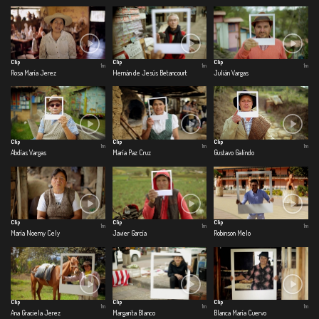
Clip
Clip
Clip
1m
1m
1m
Rosa María Jerez
Hernán de Jesús Betancourt
Julián Vargas
Clip
Clip
Clip
1m
1m
1m
Abdías Vargas
María Paz Cruz
Gustavo Galindo
Clip
Clip
Clip
1m
1m
1m
María Noemy Cely
Javier García
Robinson Melo
Clip
Clip
Clip
1m
1m
1m
Ana Graciela Jerez
Margarita Blanco
Blanca María Cuervo