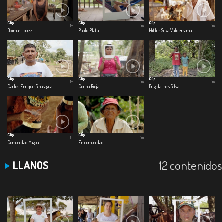
Clip
Clip
Clip
1m
1m
1m
Oximar López
Pablo Plata
Hitler Silva Valderrama
Clip
Clip
Clip
1m
1m
1m
Carlos Enrique Sinaragua
Corina Rioja
Brigida Inés Silva
Clip
Clip
1m
1m
Comunidad Yagua
En comunidad
12 contenidos
LLANOS