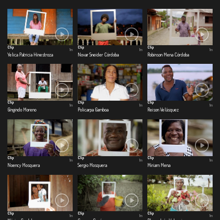
Clip
Clip
Clip
1m
1m
1m
Yelica Patricia Hinestroza
Novar Sneider Córdoba
Robinson Mena Córdoba
Clip
Clip
Clip
1m
1m
1m
Gingindo Moreno
Policarpa Gamboa
Reison Velásquez
Clip
Clip
Clip
1m
1m
1m
Noency Mosquera
Sergio Mosquera
Miriam Mena
Clip
Clip
Clip
1m
1m
1m