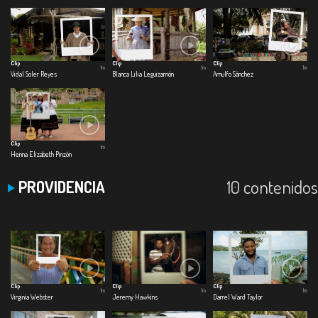
Clip
Clip
Clip
1m
1m
1m
Vidal Soler Reyes
Blanca Lilia Leguizamón
Arnulfo Sánchez
Clip
1m
Henna Elizabeth Pinzón
10 contenidos
PROVIDENCIA
Clip
Clip
Clip
1m
1m
1m
Virginia Webster
Jeremy Hawkins
Darrel Ward Taylor