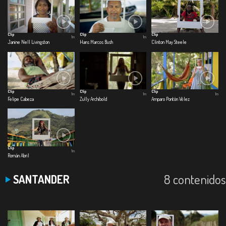
Clip
Clip
Clip
1m
1m
Janine Nell Livingston
Hans Marcos Bush
Clinton May Steele
Clip
Clip
Clip
1m
1m
1m
Felipe Cabeza
Zully Archibold
Amparo Pontón Vélez
Clip
1m
Román Abril
8 contenidos
SANTANDER