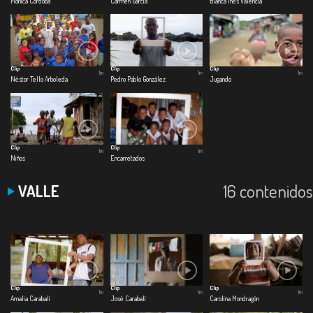
Mónica Cordoba
Carmen García
Blanca Inés Valencia
Clip
Clip
Clip
1m
1m
1m
Néstor Tello Arboleda
Pedro Pablo González
Jugando
Clip
Clip
1m
1m
Niños
Encarretados
16 contenidos
VALLE
Clip
Clip
Clip
1m
1m
1m
Amalia Carabalí
José Carabalí
Carolina Mondragón