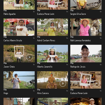
Clip
Clip
Clip
1m
1m
1m
Pablo Aguache
Eudocia Moran León
Sergino Silva Socre
Clip
Clip
Clip
1m
1m
1m
Carlos Albeiro Ursula
Astrid Cordam Pérez
Ruth Lorenza Fernández
Clip
Clip
Clip
1m
1m
1m
Javier Chota
Alberto Jaramillo
Rodrigo de Jesús
Clip
Clip
Clip
1m
1m
1m
Hugo
Alirio Caicera
Eudocia Moran León