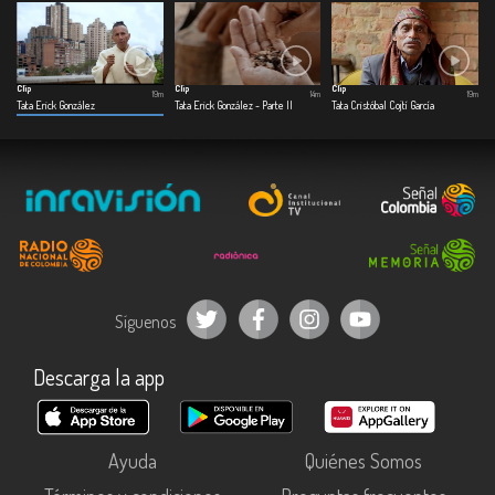
Clip
Clip
Clip
19m
14m
19m
Tata Erick González
Tata Erick González - Parte II
Tata Cristóbal Cojtí García
Síguenos
Descarga la app
Ayuda
Quiénes Somos