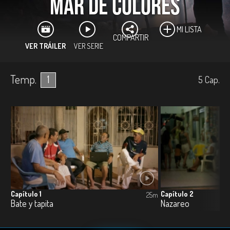
Mar de colores
MI LISTA
COMPARTIR
VER TRÁILER
VER SERIE
Temp.
1
5
Cap.
Capítulo 1
Capítulo 2
25m
Bate y tapita
Nazareo