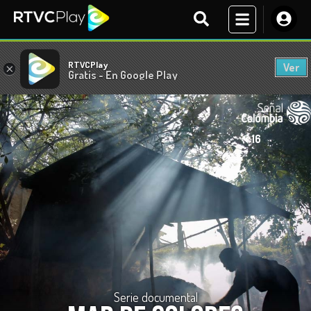
RTVCPlay
Ver
×
Gratis - En Google Play
+ 16
Serie documental