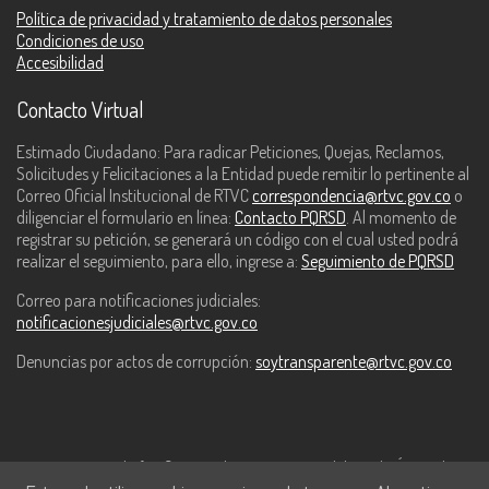
Política de privacidad y tratamiento de datos personales
Condiciones de uso
Accesibilidad
Contacto Virtual
Estimado Ciudadano: Para radicar Peticiones, Quejas, Reclamos,
Solicitudes y Felicitaciones a la Entidad puede remitir lo pertinente al
Correo Oficial Institucional de RTVC
correspondencia@rtvc.gov.co
o
diligenciar el formulario en línea:
Contacto PQRSD
. Al momento de
registrar su petición, se generará un código con el cual usted podrá
realizar el seguimiento, para ello, ingrese a:
Seguimiento de PQRSD
Correo para notificaciones judiciales:
notificacionesjudiciales@rtvc.gov.co
Denuncias por actos de corrupción:
soytransparente@rtvc.gov.co
Este contenido fue financiado con recursos del Fondo Único de