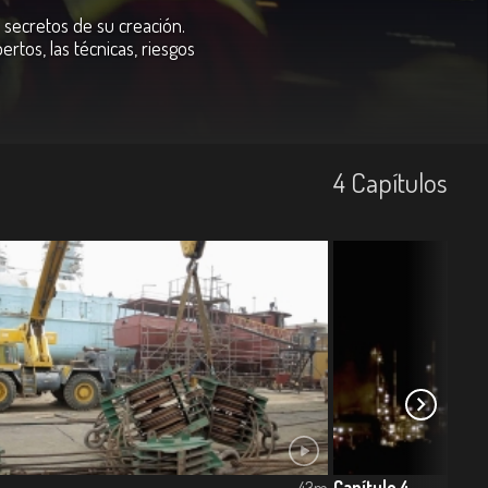
 secretos de su creación.
tos, las técnicas, riesgos
4
Capí­tulos
Capítulo 4
43m