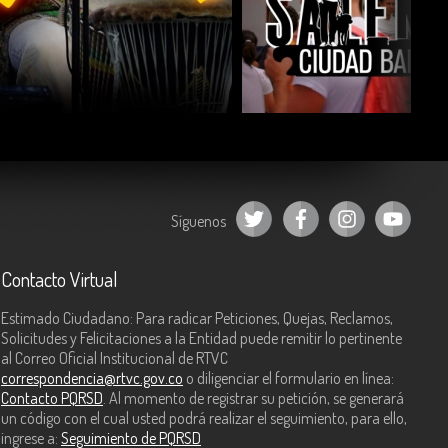
COMPARTIR
COMPARTIR
Síguenos
Contacto Virtual
Estimado Ciudadano: Para radicar Peticiones, Quejas, Reclamos,
Solicitudes y Felicitaciones a la Entidad puede remitir lo pertinente
al Correo Oficial Institucional de RTVC
correspondencia@rtvc.gov.co
o diligenciar el formulario en línea:
Contacto PQRSD
. Al momento de registrar su petición, se generará
un código con el cual usted podrá realizar el seguimiento, para ello,
ingrese a:
Seguimiento de PQRSD