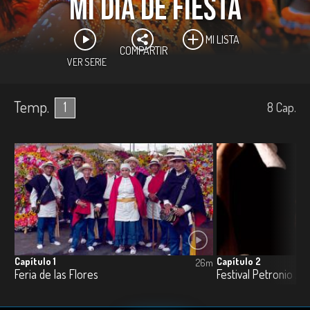
Mi día de fiesta
MI LISTA
COMPARTIR
VER SERIE
Temp.
1
8
Cap.
Capítulo 1
Capítulo 2
26m
Feria de las Flores
Festival Petronio Ál