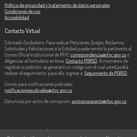
Política de privacidad y tratamiento de datos personales
Condiciones de uso
Accesibilidad
Contacto Virtual
Estimado Ciudadano: Para radicar Peticiones, Quejas, Reclamos,
Solicitudes y Felicitaciones a la Entidad puede remitir lo pertinente al
Correo Oficial Institucional de RTVC
correspondencia@rtvc.gov.co
o
diligenciar el formulario en línea:
Contacto PQRSD
. Al momento de
registrar su petición, se generará un código con el cual usted podrá
realizar el seguimiento, para ello, ingrese a:
Seguimiento de PQRSD
Correo para notificaciones judiciales:
notificacionesjudiciales@rtvc.gov.co
Denuncias por actos de corrupción:
soytransparente@rtvc.gov.co
Este contenido fue financiado con recursos del Fondo Único de