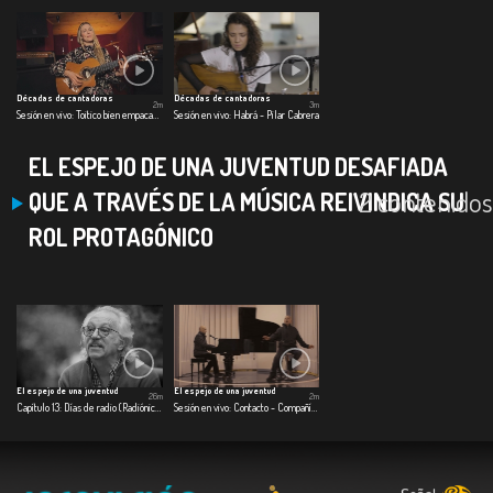
Décadas de cantadoras
Décadas de cantadoras
2m
3m
Sesión en vivo: Toitico bien empacao - Katie James
Sesión en vivo: Habrá - Pilar Cabrera
EL ESPEJO DE UNA JUVENTUD DESAFIADA
2 contenidos
QUE A TRAVÉS DE LA MÚSICA REIVINDICA SU
ROL PROTAGÓNICO
El espejo de una juventud
El espejo de una juventud
26m
2m
Capítulo 13: Días de radio (Radiónica)
Sesión en vivo: Contacto - Compañía Ilimitada