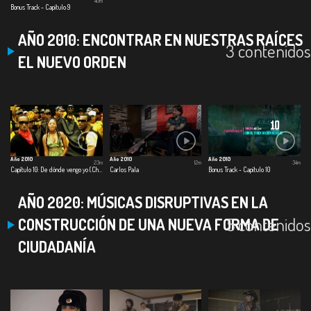
40m
Bonus Track - Capítulo 9
AÑO 2010: ENCONTRAR EN NUESTRAS RAÍCES
3 contenidos
EL NUEVO ORDEN
Año 2010
Año 2010
Año 2010
23m
12m
34m
Capítulo 10: De dónde vengo yo (ChoQuibTown)
Carlos Pala
Bonus Track - Capítulo 10
AÑO 2020: MÚSICAS DISRUPTIVAS EN LA
5 contenidos
CONSTRUCCIÓN DE UNA NUEVA FORMA DE
CIUDADANÍA