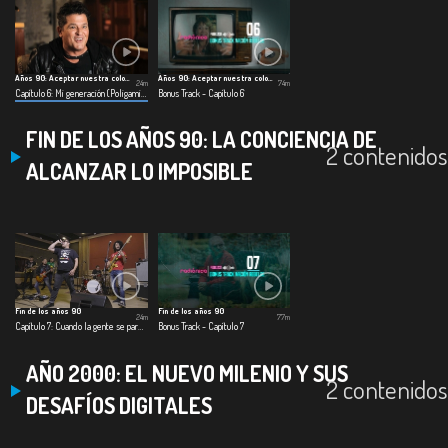
Años 90: Aceptar nuestra colombianidad
Años 90: Aceptar nuestra colombianidad
24m
74m
Capítulo 6: Mi generación (Poligamia)
Bonus Track - Capítulo 6
FIN DE LOS AÑOS 90: LA CONCIENCIA DE
2 contenidos
ALCANZAR LO IMPOSIBLE
Fin de los años 90
Fin de los años 90
24m
77m
Capítulo 7: Cuando la gente se pare (La Severa Matacera)
Bonus Track - Capítulo 7
AÑO 2000: EL NUEVO MILENIO Y SUS
2 contenidos
DESAFÍOS DIGITALES