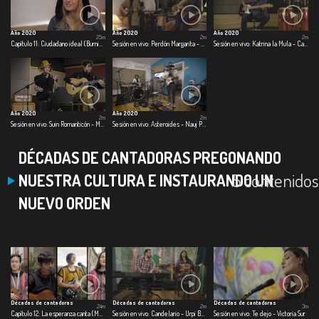
Año 2020
Año 2020
Año 2020
25m
2m
2m
Capítulo 11: Ciudadano ideal (Burning Caravan)
Sesión en vivo: Perdón Margarita - Los Makenzy
Sesión en vivo: Katrina la Mula - Carlos Elliot Jr.
Año 2020
Año 2020
2m
2m
Sesión en vivo: Suin Romanticón - Monsieur Periné
Sesión en vivo: Asteroides - Nauj Project
DÉCADAS DE CANTADORAS PREGONANDO
5 contenidos
NUESTRA CULTURA E INSTAURANDO UN
NUEVO ORDEN
Décadas de cantadoras
Décadas de cantadoras
Décadas de cantadoras
24m
2m
3m
Capítulo 12: La esperanza canta (Marta Gómez)
Sesión en vivo: Candelario - Urpi Barco
Sesión en vivo: Te dejo - Victoria Sur