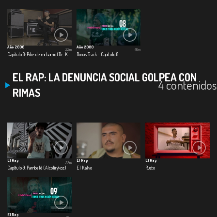
Año 2000
Año 2000
22m
46m
Capítulo 8: Pibe de mi barrio (Dr. Krápula)
Bonus Track - Capítulo 8
EL RAP: LA DENUNCIA SOCIAL GOLPEA CON
4 contenidos
RIMAS
El Rap
El Rap
El Rap
23m
Capítulo 9: Pambelé (Alcolirykoz)
El Kalvo
Ruzto
El Rap