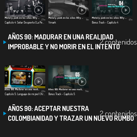
Metal y punk en los años 80 y 90
Metal y punk en los años 80 y 90
Metal y punk en los años 80 y 90
27m
11m
47m
Capítulo 4: Soñar Despierto (La Pestilencia)
Yimark
Bonus Track - Capítulo 4
AÑOS 90: MADURAR EN UNA REALIDAD
2 contenidos
IMPROBABLE Y NO MORIR EN EL INTENTO
Años 90: Madurar en una realidad improbable
Años 90: Madurar en una realidad improbable
22m
74m
Capítulo 5: Lenguaje de mi piel (Kraken)
Bonus Track - Capítulo 5
AÑOS 90: ACEPTAR NUESTRA
2 contenidos
COLOMBIANIDAD Y TRAZAR UN NUEVO RUMBO