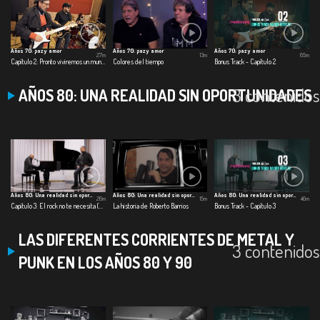
Años 70: paz y amor
Años 70: paz y amor
Años 70: paz y amor
27m
13m
65m
Capítulo 2: Pronto viviremos un mundo mejor
Colores del tiempo
Bonus Track - Capítulo 2
3 contenidos
AÑOS 80: UNA REALIDAD SIN OPORTUNIDADES
Años 80: Una realidad sin oportunidades
Años 80: Una realidad sin oportunidades
Años 80: Una realidad sin oportunidades
26m
15m
46m
Capítulo 3: El rock no te necesita (Hora local)
La historia de Roberto Barrios
Bonus Track - Capítulo 3
LAS DIFERENTES CORRIENTES DE METAL Y
3 contenidos
PUNK EN LOS AÑOS 80 Y 90