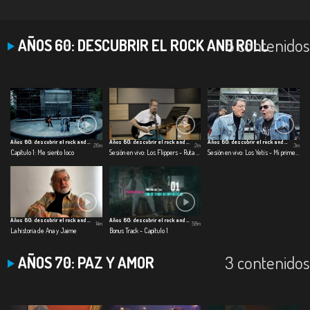
5 contenidos
AÑOS 60: DESCUBRIR EL ROCK AND ROLL
Años 60: descubrir el rock and roll
Años 60: descubrir el rock and roll
Años 60: descubrir el rock and roll
26m
2m
3m
Capítulo 1: Me siento loco
Sesión en vivo: Los Flippers - Ruta 66
Sesión en vivo: Los Yetis - Mi primer juguete
Años 60: descubrir el rock and roll
Años 60: descubrir el rock and roll
14m
58m
La historia de Ana y Jaime
Bonus Track - Capítulo 1
3 contenidos
AÑOS 70: PAZ Y AMOR