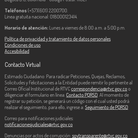
Teléfonos
(+57)(601) 2200700.
Línea gratuita nacional: 018000123414.
Horario de atención:
Lunes a viernes de 8:00 a.m. a 5:00 p.m.
Política de privacidad y tratamiento de datos personales
Condiciones de uso
Accesibilidad
Contacto Virtual
Estimado Ciudadano: Para radicar Peticiones, Quejas, Reclamos,
Solicitudes y Felicitaciones a la Entidad puede remitir lo pertinente al
Correo Oficial Institucional de RTVC
correspondencia@rtvc.gov.co
o
diligenciar el formulario en línea:
Contacto PQRSD
. Al momento de
registrar su petición, se generará un código con el cual usted podrá
realizar el seguimiento, para ello, ingrese a:
Seguimiento de PQRSD
Correo para notificaciones judiciales:
notificacionesjudiciales@rtvc.gov.co
Denuncias por actos de corrupción:
soytransparente@rtvc.gov.co