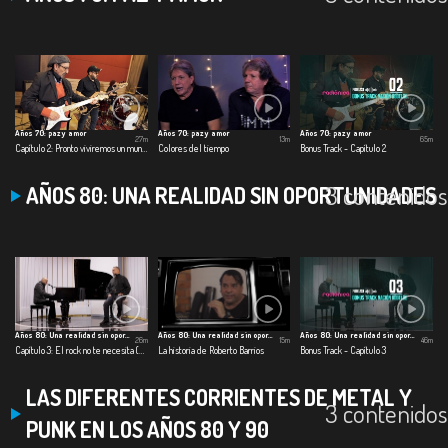
Años 70: paz y amor
Años 70: paz y amor
Años 70: paz y amor
27m
13m
65m
Capítulo 2: Pronto viviremos un mundo mejor
Colores del tiempo
Bonus Track - Capítulo 2
3 contenidos
AÑOS 80: UNA REALIDAD SIN OPORTUNIDADES
Años 80: Una realidad sin oportunidades
Años 80: Una realidad sin oportunidades
Años 80: Una realidad sin oportunidades
26m
15m
46m
Capítulo 3: El rock no te necesita (Hora local)
La historia de Roberto Barrios
Bonus Track - Capítulo 3
LAS DIFERENTES CORRIENTES DE METAL Y
3 contenidos
PUNK EN LOS AÑOS 80 Y 90