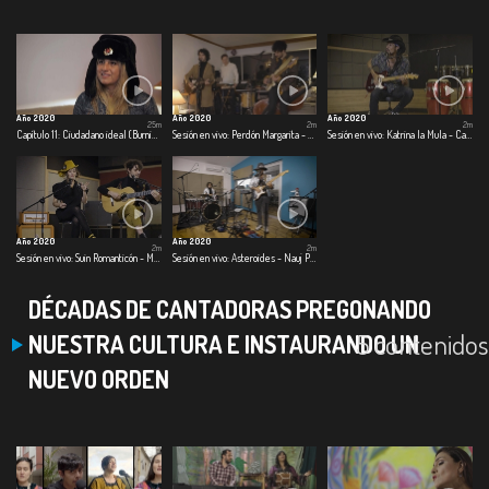
Año 2020
Año 2020
Año 2020
25m
2m
2m
Capítulo 11: Ciudadano ideal (Burning Caravan)
Sesión en vivo: Perdón Margarita - Los Makenzy
Sesión en vivo: Katrina la Mula - Carlos Elliot Jr.
Año 2020
Año 2020
2m
2m
Sesión en vivo: Suin Romanticón - Monsieur Periné
Sesión en vivo: Asteroides - Nauj Project
DÉCADAS DE CANTADORAS PREGONANDO
5 contenidos
NUESTRA CULTURA E INSTAURANDO UN
NUEVO ORDEN