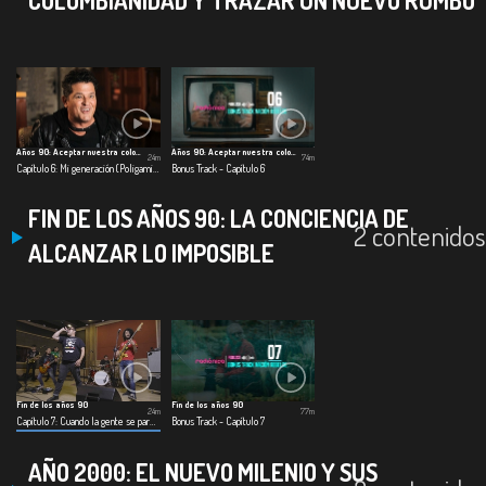
Años 90: Aceptar nuestra colombianidad
Años 90: Aceptar nuestra colombianidad
24m
74m
Capítulo 6: Mi generación (Poligamia)
Bonus Track - Capítulo 6
FIN DE LOS AÑOS 90: LA CONCIENCIA DE
2 contenidos
ALCANZAR LO IMPOSIBLE
Fin de los años 90
Fin de los años 90
24m
77m
Capítulo 7: Cuando la gente se pare (La Severa Matacera)
Bonus Track - Capítulo 7
AÑO 2000: EL NUEVO MILENIO Y SUS