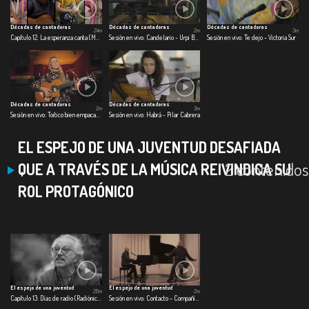
Décadas de cantadoras
Décadas de cantadoras
Décadas de cantadoras
24m
2m
3m
Capítulo 12: La esperanza canta (Marta Gómez)
Sesión en vivo: Candelario - Urpi Barco
Sesión en vivo: Te dejo - Victoria Sur
Décadas de cantadoras
Décadas de cantadoras
2m
3m
Sesión en vivo: Toitico bien empacao - Katie James
Sesión en vivo: Habrá - Pilar Cabrera
EL ESPEJO DE UNA JUVENTUD DESAFIADA
2 contenidos
QUE A TRAVÉS DE LA MÚSICA REIVINDICA SU
ROL PROTAGÓNICO
El espejo de una juventud
El espejo de una juventud
26m
2m
Capítulo 13: Días de radio (Radiónica)
Sesión en vivo: Contacto - Compañía Ilimitada