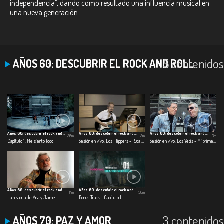
independencia”, dando como resultado una influencia musical en
una nueva generación.
5 contenidos
AÑOS 60: DESCUBRIR EL ROCK AND ROLL
Años 60: descubrir el rock and roll
Años 60: descubrir el rock and roll
Años 60: descubrir el rock and roll
26m
2m
3m
Capítulo 1: Me siento loco
Sesión en vivo: Los Flippers - Ruta 66
Sesión en vivo: Los Yetis - Mi primer juguete
Años 60: descubrir el rock and roll
Años 60: descubrir el rock and roll
14m
58m
La historia de Ana y Jaime
Bonus Track - Capítulo 1
3 contenidos
AÑOS 70: PAZ Y AMOR