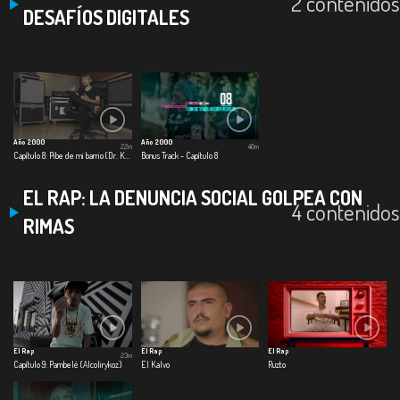
2 contenidos
DESAFÍOS DIGITALES
Año 2000
Año 2000
22m
46m
Capítulo 8: Pibe de mi barrio (Dr. Krápula)
Bonus Track - Capítulo 8
EL RAP: LA DENUNCIA SOCIAL GOLPEA CON
4 contenidos
RIMAS
El Rap
El Rap
El Rap
23m
Capítulo 9: Pambelé (Alcolirykoz)
El Kalvo
Ruzto