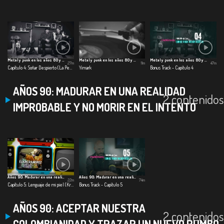
Metal y punk en los años 80 y 90
Metal y punk en los años 80 y 90
Metal y punk en los años 80 y 90
27m
11m
47m
Capítulo 4: Soñar Despierto (La Pestilencia)
Yimark
Bonus Track - Capítulo 4
AÑOS 90: MADURAR EN UNA REALIDAD
2 contenidos
IMPROBABLE Y NO MORIR EN EL INTENTO
Años 90: Madurar en una realidad improbable
Años 90: Madurar en una realidad improbable
22m
74m
Capítulo 5: Lenguaje de mi piel (Kraken)
Bonus Track - Capítulo 5
AÑOS 90: ACEPTAR NUESTRA
2 contenidos
COLOMBIANIDAD Y TRAZAR UN NUEVO RUMBO