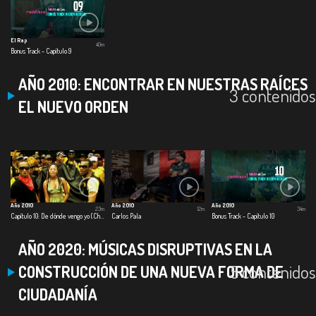
El Rap
40m
Bonus Track - Capítulo 9
AÑO 2010: ENCONTRAR EN NUESTRAS RAÍCES
3 contenidos
EL NUEVO ORDEN
Año 2010
Año 2010
Año 2010
23m
12m
34m
Capítulo 10: De dónde vengo yo (ChoQuibTown)
Carlos Pala
Bonus Track - Capítulo 10
AÑO 2020: MÚSICAS DISRUPTIVAS EN LA
5 contenidos
CONSTRUCCIÓN DE UNA NUEVA FORMA DE
CIUDADANÍA