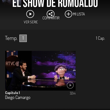
El Show de Romualdo
MI LISTA
COMPARTIR
VER SERIE
Temp.
1
1
Cap.
Capítulo 1
32m
Diego Camargo