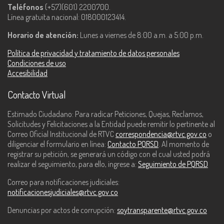
Teléfonos
(+57)(601) 2200700.
Línea gratuita nacional: 018000123414.
Horario de atención:
Lunes a viernes de 8:00 a.m. a 5:00 p.m.
Política de privacidad y tratamiento de datos personales
Condiciones de uso
Accesibilidad
Contacto Virtual
Estimado Ciudadano: Para radicar Peticiones, Quejas, Reclamos,
Solicitudes y Felicitaciones a la Entidad puede remitir lo pertinente al
Correo Oficial Institucional de RTVC
correspondencia@rtvc.gov.co
o
diligenciar el formulario en línea:
Contacto PQRSD
. Al momento de
registrar su petición, se generará un código con el cual usted podrá
realizar el seguimiento, para ello, ingrese a:
Seguimiento de PQRSD
Correo para notificaciones judiciales:
notificacionesjudiciales@rtvc.gov.co
Denuncias por actos de corrupción:
soytransparente@rtvc.gov.co