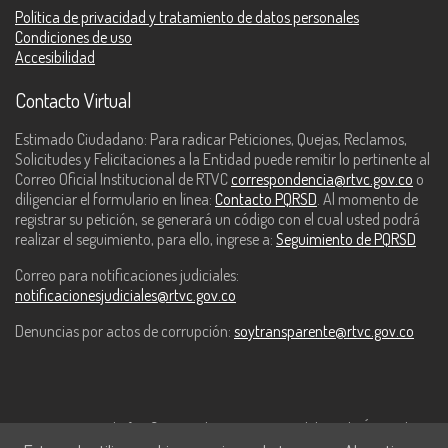
Política de privacidad y tratamiento de datos personales
Condiciones de uso
Accesibilidad
Contacto Virtual
Estimado Ciudadano: Para radicar Peticiones, Quejas, Reclamos,
Solicitudes y Felicitaciones a la Entidad puede remitir lo pertinente al
Correo Oficial Institucional de RTVC
correspondencia@rtvc.gov.co
o
diligenciar el formulario en línea:
Contacto PQRSD
. Al momento de
registrar su petición, se generará un código con el cual usted podrá
realizar el seguimiento, para ello, ingrese a:
Seguimiento de PQRSD
Correo para notificaciones judiciales:
notificacionesjudiciales@rtvc.gov.co
Denuncias por actos de corrupción:
soytransparente@rtvc.gov.co
Este contenido fue financiado con recursos del Fondo Único de