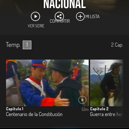
nacional
MI LISTA
COMPARTIR
VER SERIE
Temp.
1
2
Cap.
Capítulo 1
Capítulo 2
53m
Centenario de la Constitución
Guerra entre herm