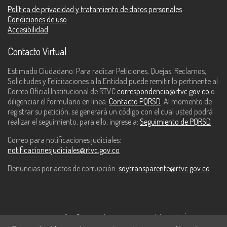
Política de privacidad y tratamiento de datos personales
Condiciones de uso
Accesibilidad
Contacto Virtual
Estimado Ciudadano: Para radicar Peticiones, Quejas, Reclamos,
Solicitudes y Felicitaciones a la Entidad puede remitir lo pertinente al
Correo Oficial Institucional de RTVC
correspondencia@rtvc.gov.co
o
diligenciar el formulario en línea:
Contacto PQRSD
. Al momento de
registrar su petición, se generará un código con el cual usted podrá
realizar el seguimiento, para ello, ingrese a:
Seguimiento de PQRSD
Correo para notificaciones judiciales:
notificacionesjudiciales@rtvc.gov.co
Denuncias por actos de corrupción:
soytransparente@rtvc.gov.co
Este contenido fue financiado con recursos del Fondo Único de