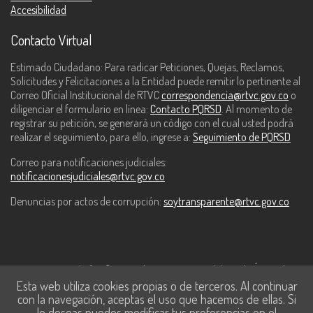
Accesibilidad
Contacto Virtual
Estimado Ciudadano: Para radicar Peticiones, Quejas, Reclamos,
Solicitudes y Felicitaciones a la Entidad puede remitir lo pertinente al
Correo Oficial Institucional de RTVC
correspondencia@rtvc.gov.co
o
diligenciar el formulario en línea:
Contacto PQRSD
. Al momento de
registrar su petición, se generará un código con el cual usted podrá
realizar el seguimiento, para ello, ingrese a:
Seguimiento de PQRSD
Correo para notificaciones judiciales:
notificacionesjudiciales@rtvc.gov.co
Denuncias por actos de corrupción:
soytransparente@rtvc.gov.co
Este contenido fue financiado con recursos del Fondo Único de
Esta web utiliza cookies propias o de terceros. Al continuar
Tecnologías de la Información y las Comunicaciones de MinTic.
con la navegación, aceptas el uso que hacemos de ellas. Si
lo deseas puedes modificar tus preferencias en el