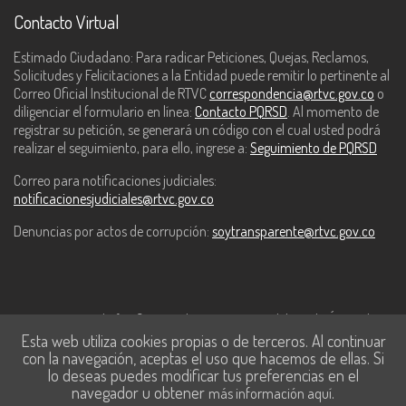
Contacto Virtual
Estimado Ciudadano: Para radicar Peticiones, Quejas, Reclamos,
Solicitudes y Felicitaciones a la Entidad puede remitir lo pertinente al
Correo Oficial Institucional de RTVC
correspondencia@rtvc.gov.co
o
diligenciar el formulario en línea:
Contacto PQRSD
. Al momento de
registrar su petición, se generará un código con el cual usted podrá
realizar el seguimiento, para ello, ingrese a:
Seguimiento de PQRSD
Correo para notificaciones judiciales:
notificacionesjudiciales@rtvc.gov.co
Denuncias por actos de corrupción:
soytransparente@rtvc.gov.co
Este contenido fue financiado con recursos del Fondo Único de
Esta web utiliza cookies propias o de terceros. Al continuar
Tecnologías de la Información y las Comunicaciones de MinTic.
con la navegación, aceptas el uso que hacemos de ellas. Si
lo deseas puedes modificar tus preferencias en el
navegador u obtener
.
más información aquí