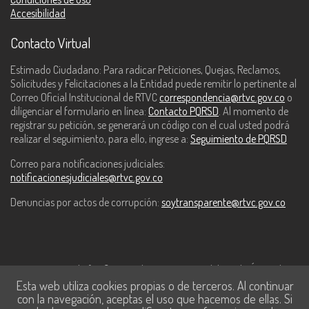
Accesibilidad
Contacto Virtual
Estimado Ciudadano: Para radicar Peticiones, Quejas, Reclamos,
Solicitudes y Felicitaciones a la Entidad puede remitir lo pertinente al
Correo Oficial Institucional de RTVC
correspondencia@rtvc.gov.co
o
diligenciar el formulario en línea:
Contacto PQRSD
. Al momento de
registrar su petición, se generará un código con el cual usted podrá
realizar el seguimiento, para ello, ingrese a:
Seguimiento de PQRSD
Correo para notificaciones judiciales:
notificacionesjudiciales@rtvc.gov.co
Denuncias por actos de corrupción:
soytransparente@rtvc.gov.co
Este contenido fue financiado con recursos del Fondo Único de
Esta web utiliza cookies propias o de terceros. Al continuar
Tecnologías de la Información y las Comunicaciones de MinTic.
con la navegación, aceptas el uso que hacemos de ellas. Si