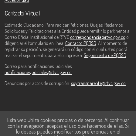
Accesibilidad
Contacto Virtual
Estimado Ciudadano: Para radicar Peticiones, Quejas, Reclamos,
Solicitudes y Felicitaciones a la Entidad puede remitir lo pertinente al
Correo Oficial Institucional de RTVC
correspondencia@rtvc.gov.co
o
diligenciar el formulario en línea:
Contacto PQRSD
. Al momento de
registrar su petición, se generará un código con el cual usted podrá
realizar el seguimiento, para ello, ingrese a:
Seguimiento de PQRSD
Correo para notificaciones judiciales:
notificacionesjudiciales@rtvc.gov.co
Denuncias por actos de corrupción:
soytransparente@rtvc.gov.co
Este contenido fue financiado con recursos del Fondo Único de
Esta web utiliza cookies propias o de terceros. Al continuar
Tecnologías de la Información y las Comunicaciones de MinTic.
con la navegación, aceptas el uso que hacemos de ellas. Si
lo deseas puedes modificar tus preferencias en el