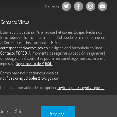
Síguenos
Contacto Virtual
Estimado Ciudadano: Para radicar Peticiones, Quejas, Reclamos,
Solicitudes y Felicitaciones a la Entidad puede remitir lo pertinente
al Correo Oficial Institucional de RTVC
correspondencia@rtvc.gov.co
o diligenciar el formulario en línea:
Contacto PQRSD
. Al momento de registrar su petición, se generará
un código con el cual usted podrá realizar el seguimiento, para ello,
ingrese a:
Seguimiento de PQRSD
Correo para notificaciones judiciales:
notificacionesjudiciales@rtvc.gov.co
Denuncias por actos de corrupción:
soytransparente@rtvc.gov.co
 ellas. Si lo
Aceptar