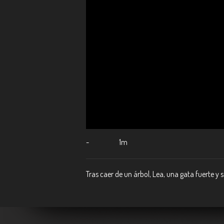
-
1m
Tras caer de un árbol, Lea, una gata fuerte y 