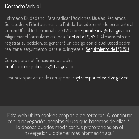
Contacto Virtual
Estimado Ciudadano: Para radicar Peticiones, Quejas, Reclamos,
Solicitudes y Felicitaciones a la Entidad puede remitir lo pertinente al
Correo Oficial Institucional de RTVC
correspondencia@rtvc.gov.co
o
diligenciar el formulario en línea:
Contacto PQRSD
. Al momento de
registrar su petición, se generará un código con el cual usted podrá
realizar el seguimiento, para ello, ingrese a:
Seguimiento de PQRSD
Correo para notificaciones judiciales:
notificacionesjudiciales@rtvc.gov.co
Denuncias por actos de corrupción:
soytransparente@rtvc.gov.co
Este contenido fue financiado con recursos del Fondo Único de
Esta web utiliza cookies propias o de terceros. Al continuar
Tecnologías de la Información y las Comunicaciones de MinTic.
con la navegación, aceptas el uso que hacemos de ellas. Si
lo deseas puedes modificar tus preferencias en el
navegador u obtener
.
más información aquí