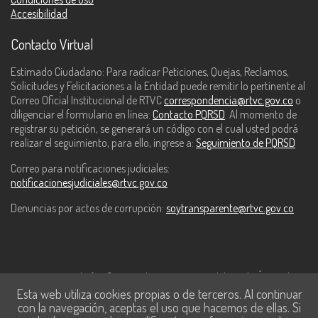
Accesibilidad
Contacto Virtual
Estimado Ciudadano: Para radicar Peticiones, Quejas, Reclamos,
Solicitudes y Felicitaciones a la Entidad puede remitir lo pertinente al
Correo Oficial Institucional de RTVC
correspondencia@rtvc.gov.co
o
diligenciar el formulario en línea:
Contacto PQRSD
. Al momento de
registrar su petición, se generará un código con el cual usted podrá
realizar el seguimiento, para ello, ingrese a:
Seguimiento de PQRSD
Correo para notificaciones judiciales:
notificacionesjudiciales@rtvc.gov.co
Denuncias por actos de corrupción:
soytransparente@rtvc.gov.co
Este contenido fue financiado con recursos del Fondo Único de
Esta web utiliza cookies propias o de terceros. Al continuar
Tecnologías de la Información y las Comunicaciones de MinTic.
con la navegación, aceptas el uso que hacemos de ellas. Si