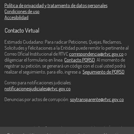
Política de privacidad y tratamiento de datos personales
Condiciones de uso
Accesibilidad
Contacto Virtual
Estimado Ciudadano: Para radicar Peticiones, Quejas, Reclamos,
Solicitudes y Felicitaciones a la Entidad puede remitir lo pertinente al
Correo Oficial Institucional de RTVC
correspondencia@rtvc.gov.co
o
diligenciar el formulario en línea:
Contacto PQRSD
. Al momento de
registrar su petición, se generará un código con el cual usted podrá
realizar el seguimiento, para ello, ingrese a:
Seguimiento de PQRSD
Correo para notificaciones judiciales:
notificacionesjudiciales@rtvc.gov.co
Denuncias por actos de corrupción:
soytransparente@rtvc.gov.co
Este contenido fue financiado con recursos del Fondo Único de