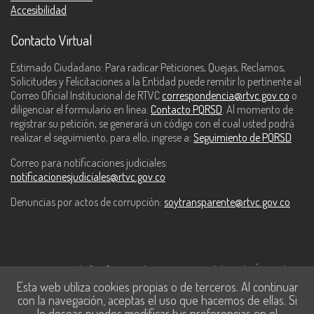
Accesibilidad
Contacto Virtual
Estimado Ciudadano: Para radicar Peticiones, Quejas, Reclamos,
Solicitudes y Felicitaciones a la Entidad puede remitir lo pertinente al
Correo Oficial Institucional de RTVC
correspondencia@rtvc.gov.co
o
diligenciar el formulario en línea:
Contacto PQRSD
. Al momento de
registrar su petición, se generará un código con el cual usted podrá
realizar el seguimiento, para ello, ingrese a:
Seguimiento de PQRSD
Correo para notificaciones judiciales:
notificacionesjudiciales@rtvc.gov.co
Denuncias por actos de corrupción:
soytransparente@rtvc.gov.co
Este contenido fue financiado con recursos del Fondo Único de
Esta web utiliza cookies propias o de terceros. Al continuar
Tecnologías de la Información y las Comunicaciones de MinTic.
con la navegación, aceptas el uso que hacemos de ellas. Si
lo deseas puedes modificar tus preferencias en el