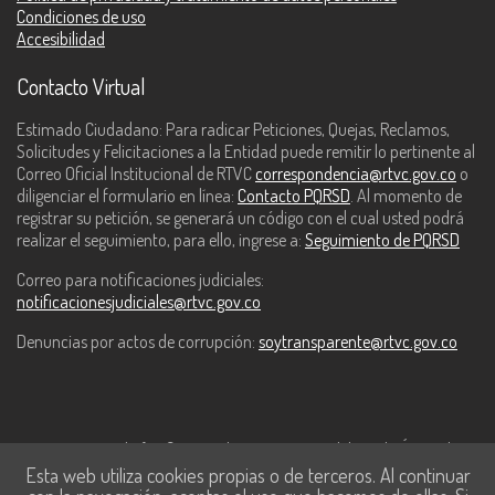
Condiciones de uso
Accesibilidad
Contacto Virtual
Estimado Ciudadano: Para radicar Peticiones, Quejas, Reclamos,
Solicitudes y Felicitaciones a la Entidad puede remitir lo pertinente al
Correo Oficial Institucional de RTVC
correspondencia@rtvc.gov.co
o
diligenciar el formulario en línea:
Contacto PQRSD
. Al momento de
registrar su petición, se generará un código con el cual usted podrá
realizar el seguimiento, para ello, ingrese a:
Seguimiento de PQRSD
Correo para notificaciones judiciales:
notificacionesjudiciales@rtvc.gov.co
Denuncias por actos de corrupción:
soytransparente@rtvc.gov.co
Este contenido fue financiado con recursos del Fondo Único de
Esta web utiliza cookies propias o de terceros. Al continuar
Tecnologías de la Información y las Comunicaciones de MinTic.