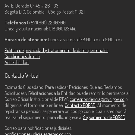
Av. El Dorado Cr. 45 # 26 - 33
Bogotá D.C, Colombia - Código Postal: 111321
Teléfonos
(+57)(601) 2200700.
Línea gratuita nacional: 018000123414.
Horario de atención:
Lunes a viernes de 8:00 a.m. a 5:00 p.m.
Política de privacidad y tratamiento de datos personales
Condiciones de uso
Accesibilidad
Contacto Virtual
Estimado Ciudadano: Para radicar Peticiones, Quejas, Reclamos,
Solicitudes y Felicitaciones a la Entidad puede remitir lo pertinente al
Correo Oficial Institucional de RTVC
correspondencia@rtvc.gov.co
o
diligenciar el formulario en línea:
Contacto PQRSD
. Al momento de
registrar su petición, se generará un código con el cual usted podrá
realizar el seguimiento, para ello, ingrese a:
Seguimiento de PQRSD
Correo para notificaciones judiciales:
notificacionesjudiciales@rtvc.gov.co