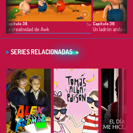
Capítulo 38
Capítulo 39
7m
7m
La creatividad de Awk
Un ladrón anda suel
SERIES RELACIONADAS
ESCUCHAR
ESCUCHAR
ESCUC