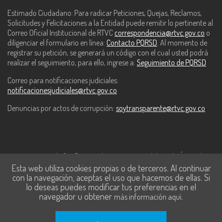
Estimado Ciudadano: Para radicar Peticiones, Quejas, Reclamos,
Solicitudes y Felicitaciones a la Entidad puede remitir lo pertinente al
Correo Oficial Institucional de RTVC
correspondencia@rtvc.gov.co
o
diligenciar el formulario en línea:
Contacto PQRSD
. Al momento de
registrar su petición, se generará un código con el cual usted podrá
realizar el seguimiento, para ello, ingrese a:
Seguimiento de PQRSD
Correo para notificaciones judiciales:
notificacionesjudiciales@rtvc.gov.co
Denuncias por actos de corrupción:
soytransparente@rtvc.gov.co
Este contenido fue financiado con recursos del Fondo Único de
Esta web utiliza cookies propias o de terceros. Al continuar
Tecnologías de la Información y las Comunicaciones de MinTic.
con la navegación, aceptas el uso que hacemos de ellas. Si
lo deseas puedes modificar tus preferencias en el
navegador u obtener
.
más información aquí