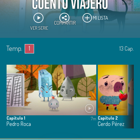
Cuento viajero
MI LISTA
COMPARTIR
VER SERIE
Temp.
1
13
Cap.
Capítulo 1
Capítulo 2
7m
Pedro Roca
Cerdo Pérez