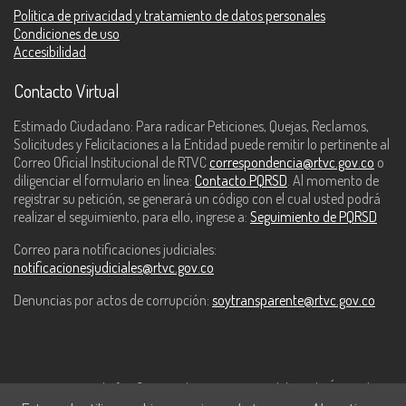
Política de privacidad y tratamiento de datos personales
Condiciones de uso
Accesibilidad
Contacto Virtual
Estimado Ciudadano: Para radicar Peticiones, Quejas, Reclamos,
Solicitudes y Felicitaciones a la Entidad puede remitir lo pertinente al
Correo Oficial Institucional de RTVC
correspondencia@rtvc.gov.co
o
diligenciar el formulario en línea:
Contacto PQRSD
. Al momento de
registrar su petición, se generará un código con el cual usted podrá
realizar el seguimiento, para ello, ingrese a:
Seguimiento de PQRSD
Correo para notificaciones judiciales:
notificacionesjudiciales@rtvc.gov.co
Denuncias por actos de corrupción:
soytransparente@rtvc.gov.co
Este contenido fue financiado con recursos del Fondo Único de