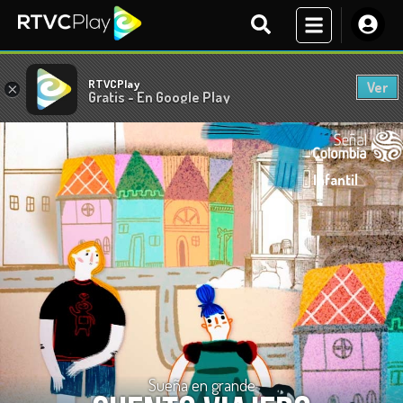
RTVCPlay
Ver
×
Gratis - En Google Play
Infantil
Sueña en grande