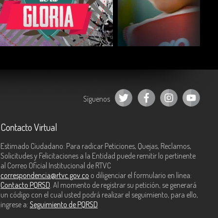
COMPARTIR
COMPARTIR
Síguenos
Contacto Virtual
Estimado Ciudadano: Para radicar Peticiones, Quejas, Reclamos,
Solicitudes y Felicitaciones a la Entidad puede remitir lo pertinente
al Correo Oficial Institucional de RTVC
correspondencia@rtvc.gov.co
o diligenciar el formulario en línea:
Contacto PQRSD
. Al momento de registrar su petición, se generará
un código con el cual usted podrá realizar el seguimiento, para ello,
ingrese a:
Seguimiento de PQRSD