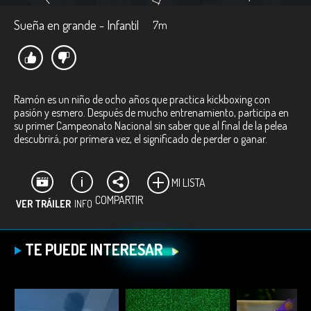
Sueña en grande - Infantil
7m
Ramón es un niño de ocho años que practica kickboxing con
pasión y esmero. Después de mucho entrenamiento, participa en
su primer Campeonato Nacional sin saber que al final de la pelea
descubrirá, por primera vez, el significado de perder o ganar.
MI LISTA
COMPARTIR
VER TRÁILER
INFO
Ficha técnica:
TE PUEDE INTERESAR
Director:
Natalia Carolina Bernal Castillo.
Productora:
Natalia Carolina Bernal Castillo.
Género:
Documental.
Duración:
7 minutos.