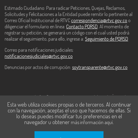
Estimado Ciudadano: Para radicar Peticiones, Quejas, Reclamos,
Solicitudes y Felicitaciones a la Entidad puede remitir lo pertinente al
Correo Oficial Institucional de RTVC
correspondencia@rtvc.gov.co
o
diligenciar el formulario en línea:
Contacto PQRSD
. Al momento de
registrar su petición, se generará un código con el cual usted podrá
realizar el seguimiento, para ello, ingrese a:
Seguimiento de PQRSD
Correo para notificaciones judiciales:
notificacionesjudiciales@rtvc.gov.co
Denuncias por actos de corrupción:
soytransparente@rtvc.gov.co
Este contenido fue financiado con recursos del Fondo Único de
Esta web utiliza cookies propias o de terceros. Al continuar
Tecnologías de la Información y las Comunicaciones de MinTic.
con la navegación, aceptas el uso que hacemos de ellas. Si
lo deseas puedes modificar tus preferencias en el
navegador u obtener
.
más información aquí