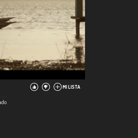
MI LISTA
mado