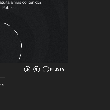
MI LISTA
r su