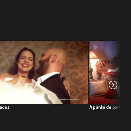
ados".
A punto de partir.