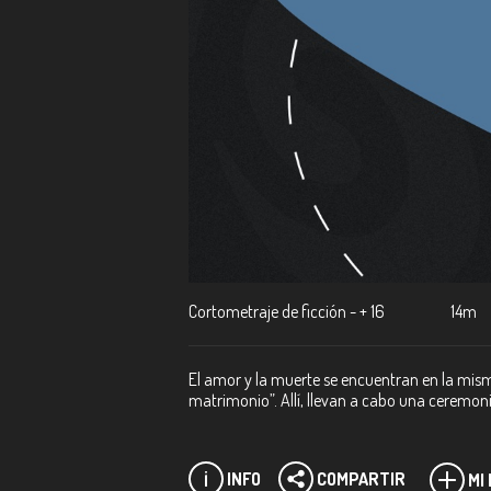
Cortometraje de ficción - + 16
14m
El amor y la muerte se encuentran en la mism
matrimonio”. Allí, llevan a cabo una ceremon
INFO
COMPARTIR
MI