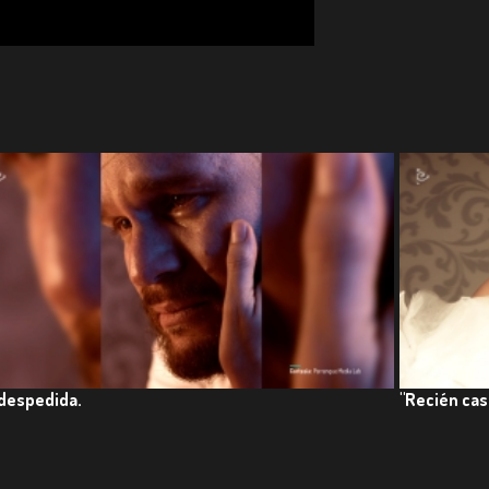
 despedida.
"Recién cas