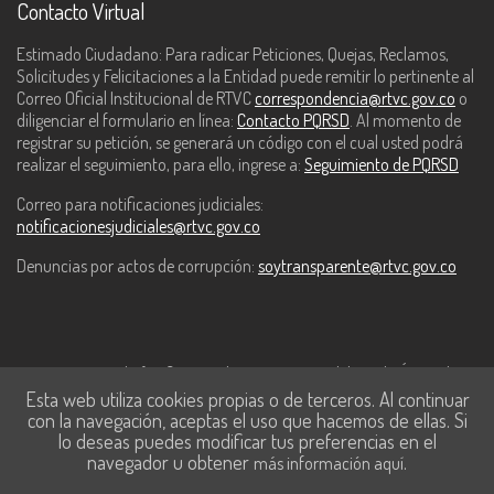
Contacto Virtual
Estimado Ciudadano: Para radicar Peticiones, Quejas, Reclamos,
Solicitudes y Felicitaciones a la Entidad puede remitir lo pertinente al
Correo Oficial Institucional de RTVC
correspondencia@rtvc.gov.co
o
diligenciar el formulario en línea:
Contacto PQRSD
. Al momento de
registrar su petición, se generará un código con el cual usted podrá
realizar el seguimiento, para ello, ingrese a:
Seguimiento de PQRSD
Correo para notificaciones judiciales:
notificacionesjudiciales@rtvc.gov.co
Denuncias por actos de corrupción:
soytransparente@rtvc.gov.co
Este contenido fue financiado con recursos del Fondo Único de
Esta web utiliza cookies propias o de terceros. Al continuar
Tecnologías de la Información y las Comunicaciones de MinTic.
con la navegación, aceptas el uso que hacemos de ellas. Si
lo deseas puedes modificar tus preferencias en el
navegador u obtener
.
más información aquí