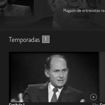
Magazín de entrevistas r
Temporadas
1
Capítulo 1
Cap
27m