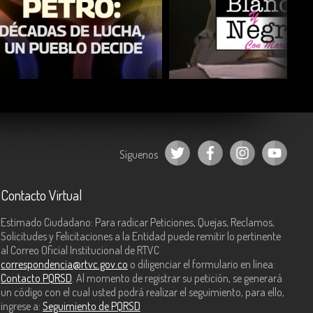
COMPARTIR
COMPARTIR
Síguenos
Contacto Virtual
Estimado Ciudadano: Para radicar Peticiones, Quejas, Reclamos,
Solicitudes y Felicitaciones a la Entidad puede remitir lo pertinente
al Correo Oficial Institucional de RTVC
correspondencia@rtvc.gov.co
o diligenciar el formulario en línea:
Contacto PQRSD
. Al momento de registrar su petición, se generará
un código con el cual usted podrá realizar el seguimiento, para ello,
ingrese a:
Seguimiento de PQRSD