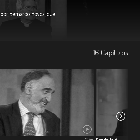
o por Bernardo Hoyos, que
16
Capí­tulos
Capítulo 4
27m