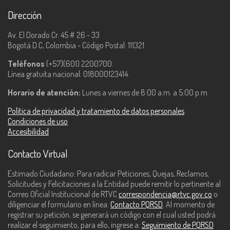
Dirección
Av. El Dorado Cr. 45 # 26 - 33
Bogotá D.C, Colombia - Código Postal: 111321
Teléfonos
(+57)(601) 2200700.
Línea gratuita nacional: 018000123414.
Horario de atención:
Lunes a viernes de 8:00 a.m. a 5:00 p.m.
Política de privacidad y tratamiento de datos personales
Condiciones de uso
Accesibilidad
Contacto Virtual
Estimado Ciudadano: Para radicar Peticiones, Quejas, Reclamos,
Solicitudes y Felicitaciones a la Entidad puede remitir lo pertinente al
Correo Oficial Institucional de RTVC
correspondencia@rtvc.gov.co
o
diligenciar el formulario en línea:
Contacto PQRSD
. Al momento de
registrar su petición, se generará un código con el cual usted podrá
realizar el seguimiento, para ello, ingrese a:
Seguimiento de PQRSD