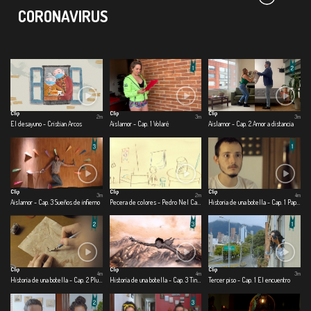
CORONAVIRUS
Clip
Clip
Clip
2m
3m
3m
El desayuno - Cristian Arcos
Aislamor - Cap. 1 Volaré
Aislamor - Cap. 2 Amor a distancia
Clip
Clip
Clip
3m
2m
4m
Aislamor - Cap. 3 Sueños de infierno
Pecera de colores - Pedro Nel Cabrera
Historia de una botella - Cap. 1 Papel
Clip
Clip
Clip
4m
4m
3m
Historia de una botella - Cap. 2 Pluma
Historia de una botella - Cap. 3 Tinta
Tercer piso - Cap. 1 El encuentro