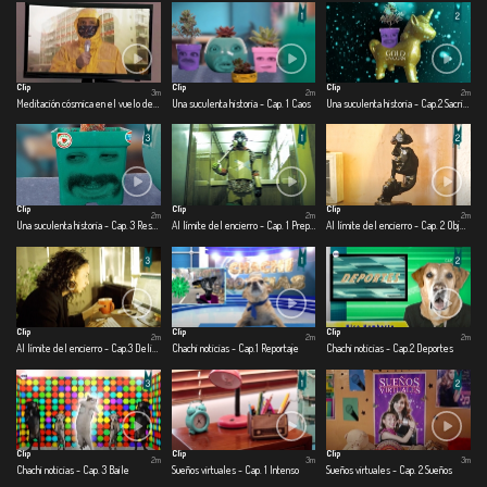
Clip
Clip
Clip
3m
2m
2m
Meditación cósmica en el vuelo de una mosca.
Una suculenta historia - Cap. 1 Caos
Una suculenta historia - Cap.2 Sacrificio
Clip
Clip
Clip
2m
2m
2m
Una suculenta historia - Cap. 3 Rescate
Al límite del encierro - Cap. 1 Preparado para la guerra
Al límite del encierro - Cap. 2 Objetofilia en cuarentena
Clip
Clip
Clip
2m
2m
2m
Al límite del encierro - Cap.3 Delirando en casa
Chachi noticias - Cap.1 Reportaje
Chachi noticias - Cap.2 Deportes
Clip
Clip
Clip
2m
3m
3m
Chachi noticias - Cap. 3 Baile
Sueños virtuales - Cap. 1 Intenso
Sueños virtuales - Cap. 2 Sueños