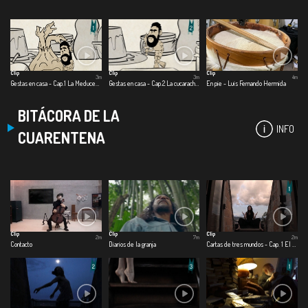
Clip
Clip
Clip
3m
3m
4m
Gestas en casa - Cap.1 La Meducebolla
Gestas en casa - Cap.2 La cucaracha dragón
En pie - Luis Fernando Hermida
BITÁCORA DE LA
INFO
CUARENTENA
Clip
Clip
Clip
2m
7m
2m
Contacto
Diarios de la granja
Cartas de tres mundos - Cap. 1 El mundo afuera