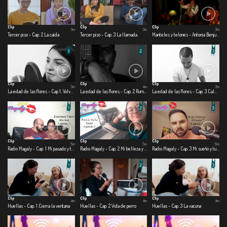
Clip
Clip
Clip
3m
3m
3m
Tercer piso - Cap. 2 La caída
Tercer piso - Cap. 3 La llamada
Manteles y telones - Antonia Benjumea – Carlos Ernesto Benjumea
Clip
Clip
Clip
3m
4m
3m
La edad de las flores - Cap 1. Volver a creer
La edad de las flores - Cap. 2 Rumbo
La edad de las flores - Cap. 3 Calma
Clip
Clip
Clip
5m
5m
6m
Radio Magaly - Cap. 1 Mi pasado y tu presente
Radio Magaly - Cap. 2 Mi belleza y tu belleza
Radio Magaly - Cap. 3 Mi sueño y tu pasión
Clip
Clip
Clip
4m
4m
4m
Huellas - Cap. 1 Cierra la ventana
Huellas - Cap. 2 Vida de perro
Huellas - Cap. 3 La vacuna