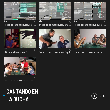
Clip
Clip
Clip
5m
5m
5m
Tres pelos de un gato cualquiera - Primer pelo: Jimmy
Tres pelos de un gato cualquiera - Segundo pelo: colgado del techo
Tres pelos de un gato cualquiera - Tercer pelo: split de baño
Clip
Clip
Clip
5m
4m
4m
El intruso - César Jaramillo
Cuarentontos coronavirales - Cap. 1 Primeras emociones
Cuarentontos coronavirales - Cap. 2 Se nos corrió el shampoo
Clip
4m
Cuarentontos coronavirales - Cap. 3 Familia es familia
CANTANDO EN
INFO
LA DUCHA