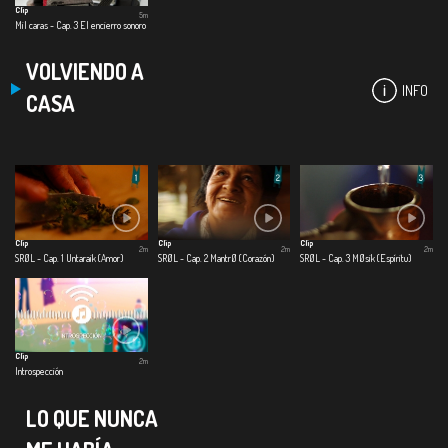
Clip
5m
Mil caras - Cap. 3 El encierro sonoro
VOLVIENDO A
INFO
CASA
Clip
Clip
Clip
2m
2m
2m
SRØL - Cap. 1 Untaraik (Amor)
SRØL - Cap. 2 MantrØ (Corazón)
SRØL - Cap. 3 MØsik (Espíritu)
Clip
2m
Introspección
LO QUE NUNCA