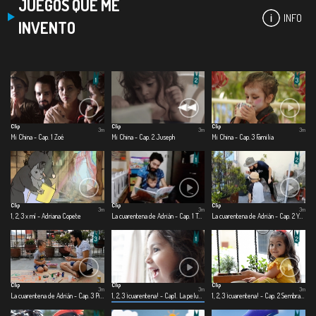
JUEGOS QUE ME
INFO
INVENTO
Clip
Clip
Clip
3m
3m
3m
Mi China - Cap. 1 Zoé
Mi China - Cap. 2 Juseph
Mi China - Cap. 3 Familia
Clip
Clip
Clip
3m
3m
3m
1, 2, 3 x mí - Adriana Copete
La cuarentena de Adrián - Cap. 1 Te cuido, me cuido
La cuarentena de Adrián - Cap. 2 Yo quiero ser
Clip
Clip
Clip
3m
3m
3m
La cuarentena de Adrián - Cap. 3 Pinto, corto, pego
1, 2, 3 ¡cuarentena! - Cap1. La peluquería
1, 2, 3 ¡cuarentena! - Cap. 2 Sembrando con papá