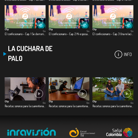
Clip
Clip
Clip
5m
5m
5m
El confesionario - Cap. 1 Se derrumba mi relación
El confesionario - Cap. 2 Mi esposa muere en cuarentena
El confesionario - Cap. 3 Una relación en la virtualidad
LA CUCHARA DE
INFO
PALO
Clip
Clip
Clip
6m
6m
6m
Recetas sonoras para la cuarentena - Cap. 1 Café especial
Recetas sonoras para la cuarentena - Cap. 2 Dulce de ahuyama
Recetas sonoras para la cuarentena - Cap. 3 Pescado a la guadua