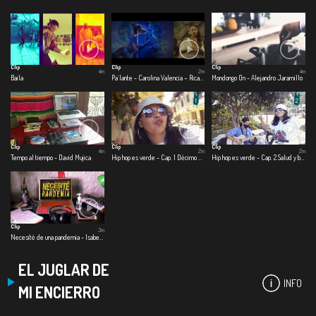
Clip
Clip
Clip
4m
2m
4m
Baila
Pa´lante - Carolina Valencia – Ricardo Ramírez – Beto Briceño
Mondongo On - Alejandro Jaramillo
Clip
Clip
Clip
4m
2m
2m
Tempo al tiempo - David Mujica
Hip hop es verde - Cap. 1 Décimo elemento
Hip hop es verde - Cap. 2 Salud y bienestar
Clip
3m
Necesité de una pandemia - Isabela González
EL JUGLAR DE
INFO
MI ENCIERRO