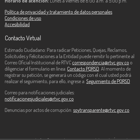
Horario de atención:
Lunes a viernes de 8:00 a.m. a 5:00 p.m.
Política de privacidad y tratamiento de datos personales
Condiciones de uso
Accesibilidad
Contacto Virtual
Estimado Ciudadano: Para radicar Peticiones, Quejas, Reclamos,
Solicitudes y Felicitaciones a la Entidad puede remitir lo pertinente al
Correo Oficial Institucional de RTVC
correspondencia@rtvc.gov.co
o
diligenciar el formulario en línea:
Contacto PQRSD
. Al momento de
registrar su petición, se generará un código con el cual usted podrá
realizar el seguimiento, para ello, ingrese a:
Seguimiento de PQRSD
Correo para notificaciones judiciales:
notificacionesjudiciales@rtvc.gov.co
Denuncias por actos de corrupción:
soytransparente@rtvc.gov.co