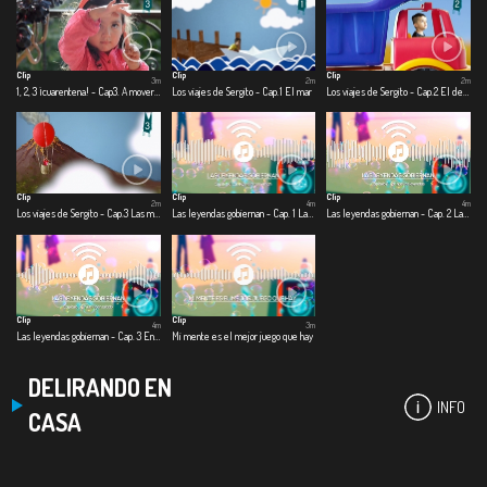
Clip
Clip
Clip
3m
2m
2m
1, 2, 3 ¡cuarentena! - Cap3. A mover el esqueleto
Los viajes de Sergito - Cap.1 El mar
Los viajes de Sergito - Cap.2 El desierto
Clip
Clip
Clip
2m
4m
4m
Los viajes de Sergito - Cap.3 Las montañas
Las leyendas gobiernan - Cap. 1 Las leyendas gobiernan
Las leyendas gobiernan - Cap. 2 Las nuevas leyendas
Clip
Clip
4m
3m
Las leyendas gobiernan - Cap. 3 En un lugar salado
Mi mente es el mejor juego que hay
DELIRANDO EN
INFO
CASA