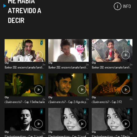
ME HABÍA
INFO
ATREVIDO A
DECIR
Clip
Clip
Clip
2m
2m
2m
Bunker 202: encierro tamaño familiar - Cap. 1 Día 1
Bunker 202: encierro tamaño familiar - Cap. 2 Día 60
Bunker 202: encierro tamaño familiar - Cap. 3 Día 120
Clip
Clip
Clip
2m
2m
2m
¿Quién eres tú? - Cap. 1 Define baile
¿Quién eres tú? - Cap. 2 Algo de perspectiva
¿Quién eres tú? - Cap. 3 F2
Clip
Clip
Clip
5m
5m
5m
Electrodomestizos - Cap. 1 La radio me salvo la hijuepuerca vida
Electrodomestizos - Cap. 2 La cafetera del amor
Electrodomestizos - Cap. 3 Pan tostado para toda la cuerentena