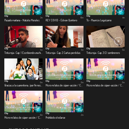
Clip
Clip
Clip
3m
16m
4m
Pasado mañana - Natalia Morales
REY COVID - Edixon Quintero
Tú - Mauricio Leguízamo
Clip
Clip
Clip
5m
5m
5m
Tinta roja- Cap. 1 Escribiendo una historia
Tinta roja- Cap. 2 Cartas perdidas
Tinta roja- Cap. 3 El sombrerero
Clip
Clip
Clip
6m
6m
6m
Gracias a la cuarentena…¡por fin nos casamos!
Micro relatos de súper-acción / COVID – 19 - Cap 1. Covid-viendo con el enemigo
Micro relatos de súper-acción / COVID – 19 - Cap. 2 Ficthistoria de la vida real
Clip
Clip
6m
2m
Micro relatos de súper-acción / COVID – 19 - Cap. 3 Collagevoz documental
Prohibido olvidarse