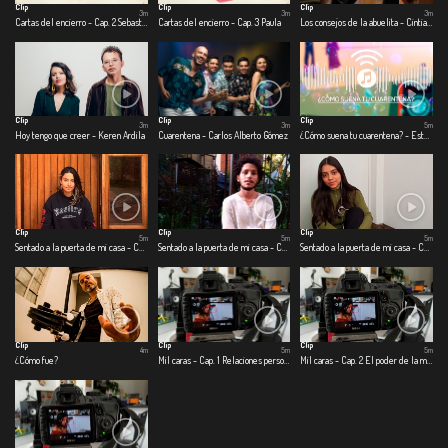
Clip
Clip
Clip
3m
3m
3m
Cartas del encierro - Cap. 2 Sebastián
Cartas del encierro - Cap. 3 Paula
Los consejos de la abuelita - Cintia Catalina Lovo
Clip
Clip
Clip
3m
3m
5m
Hoy tengo que creer - Keren Ardila
Cuarentena - Carlos Alberto Gómez
¿Cómo suena tu cuarentena? - Estefanía Toro - Sebastián Vargas
Clip
Clip
Clip
5m
5m
5m
Sentado a la puerta de mi casa - Cap.1 Cosas que eran
Sentado a la puerta de mi casa - Cap. 2 Cosas que son
Sentado a la puerta de mi casa - Cap. 3 Cosas que podrían o no ser
Clip
Clip
Clip
4m
5m
5m
¿Cómo fue?
Mil caras - Cap. 1 Relaciones personales
Mil caras - Cap. 2 El poder de la música en tiempos de coronavirus