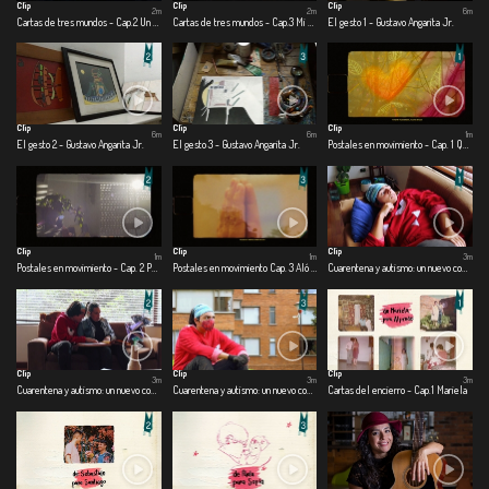
Clip
Clip
Clip
2m
2m
6m
Cartas de tres mundos - Cap.2 Un mundo cercano
Cartas de tres mundos - Cap.3 Mi mundo adentro
El gesto 1 - Gustavo Angarita Jr.
Clip
Clip
Clip
6m
6m
1m
El gesto 2 - Gustavo Angarita Jr.
El gesto 3 - Gustavo Angarita Jr.
Postales en movimiento - Cap. 1 Que los cumplas feliz
Clip
Clip
Clip
1m
1m
3m
Postales en movimiento - Cap. 2 Pensamientos en el aire
Postales en movimiento Cap. 3 Aló buen día
Cuarentena y autismo: un nuevo comienzo - Cap.1 Una nueva realidad
Clip
Clip
Clip
3m
3m
3m
Cuarentena y autismo: un nuevo comienzo - Cap. 2 Me divierto en casa
Cuarentena y autismo: un nuevo comienzo - Cap. 3 Salgo o me asfixio
Cartas del encierro - Cap.1 Mariela