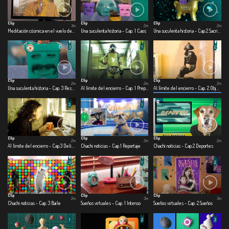
Clip
Clip
Clip
3m
2m
2m
Meditación cósmica en el vuelo de una mosca.
Una suculenta historia - Cap. 1 Caos
Una suculenta historia - Cap.2 Sacrificio
Clip
Clip
Clip
2m
2m
2m
Una suculenta historia - Cap. 3 Rescate
Al límite del encierro - Cap. 1 Preparado para la guerra
Al límite del encierro - Cap. 2 Objetofilia en cuarentena
Clip
Clip
Clip
2m
2m
2m
Al límite del encierro - Cap.3 Delirando en casa
Chachi noticias - Cap.1 Reportaje
Chachi noticias - Cap.2 Deportes
Clip
Clip
Clip
2m
3m
3m
Chachi noticias - Cap. 3 Baile
Sueños virtuales - Cap. 1 Intenso
Sueños virtuales - Cap. 2 Sueños