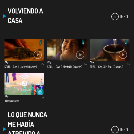
VOLVIENDO A
INFO
CASA
Clip
Clip
Clip
2m
2m
2m
SRØL - Cap. 1 Untaraik (Amor)
SRØL - Cap. 2 MantrØ (Corazón)
SRØL - Cap. 3 MØsik (Espíritu)
Clip
2m
Introspección
LO QUE NUNCA
ME HABÍA
INFO
ATREVIDO A