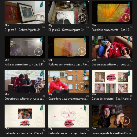
Clip
Clip
Clip
6m
6m
1m
El gesto 2 - Gustavo Angarita Jr.
El gesto 3 - Gustavo Angarita Jr.
Postales en movimiento - Cap. 1 Que los cumplas feliz
Clip
Clip
Clip
1m
1m
3m
Postales en movimiento - Cap. 2 Pensamientos en el aire
Postales en movimiento Cap. 3 Aló buen día
Cuarentena y autismo: un nuevo comienzo - Cap.1 Una nueva realidad
Clip
Clip
Clip
3m
3m
3m
Cuarentena y autismo: un nuevo comienzo - Cap. 2 Me divierto en casa
Cuarentena y autismo: un nuevo comienzo - Cap. 3 Salgo o me asfixio
Cartas del encierro - Cap.1 Mariela
Clip
Clip
Clip
3m
3m
3m
Cartas del encierro - Cap. 2 Sebastián
Cartas del encierro - Cap. 3 Paula
Los consejos de la abuelita - Cintia Catalina Lovo