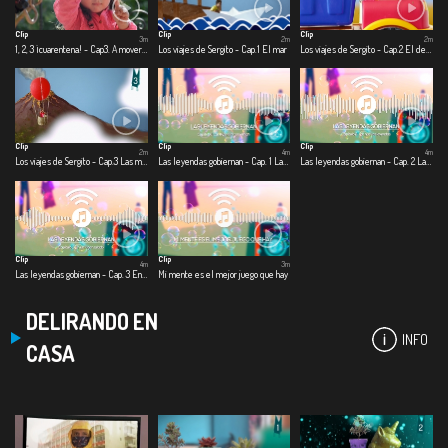
Clip
Clip
Clip
3m
2m
2m
1, 2, 3 ¡cuarentena! - Cap3. A mover el esqueleto
Los viajes de Sergito - Cap.1 El mar
Los viajes de Sergito - Cap.2 El desierto
Clip
Clip
Clip
2m
4m
4m
Los viajes de Sergito - Cap.3 Las montañas
Las leyendas gobiernan - Cap. 1 Las leyendas gobiernan
Las leyendas gobiernan - Cap. 2 Las nuevas leyendas
Clip
Clip
4m
3m
Las leyendas gobiernan - Cap. 3 En un lugar salado
Mi mente es el mejor juego que hay
DELIRANDO EN
INFO
CASA