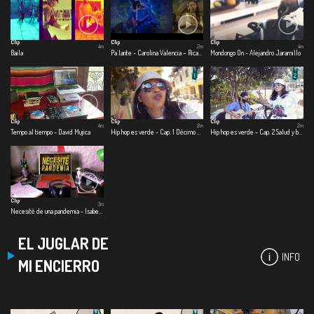
Clip
Clip
Clip
4m
2m
4m
Baila
Pa´lante - Carolina Valencia – Ricardo Ramírez – Beto Briceño
Mondongo On - Alejandro Jaramillo
Clip
Clip
Clip
4m
2m
2m
Tempo al tiempo - David Mujica
Hip hop es verde - Cap. 1 Décimo elemento
Hip hop es verde - Cap. 2 Salud y bienestar
Clip
3m
Necesité de una pandemia - Isabela González
EL JUGLAR DE
INFO
MI ENCIERRO