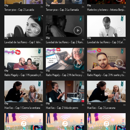
Clip
Clip
Clip
3m
3m
3m
Tercer piso - Cap. 2 La caída
Tercer piso - Cap. 3 La llamada
Manteles y telones - Antonia Benjumea – Carlos Ernesto Benjumea
Clip
Clip
Clip
3m
4m
3m
La edad de las flores - Cap 1. Volver a creer
La edad de las flores - Cap. 2 Rumbo
La edad de las flores - Cap. 3 Calma
Clip
Clip
Clip
5m
5m
6m
Radio Magaly - Cap. 1 Mi pasado y tu presente
Radio Magaly - Cap. 2 Mi belleza y tu belleza
Radio Magaly - Cap. 3 Mi sueño y tu pasión
Clip
Clip
Clip
4m
4m
4m
Huellas - Cap. 1 Cierra la ventana
Huellas - Cap. 2 Vida de perro
Huellas - Cap. 3 La vacuna