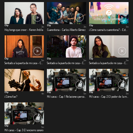
Clip
Clip
Clip
3m
3m
5m
Hoy tengo que creer - Keren Ardila
Cuarentena - Carlos Alberto Gómez
¿Cómo suena tu cuarentena? - Estefanía Toro - Sebastián Vargas
Clip
Clip
Clip
5m
5m
5m
Sentado a la puerta de mi casa - Cap.1 Cosas que eran
Sentado a la puerta de mi casa - Cap. 2 Cosas que son
Sentado a la puerta de mi casa - Cap. 3 Cosas que podrían o no ser
Clip
Clip
Clip
4m
5m
5m
¿Cómo fue?
Mil caras - Cap. 1 Relaciones personales
Mil caras - Cap. 2 El poder de la música en tiempos de coronavirus
Clip
5m
Mil caras - Cap. 3 El encierro sonoro