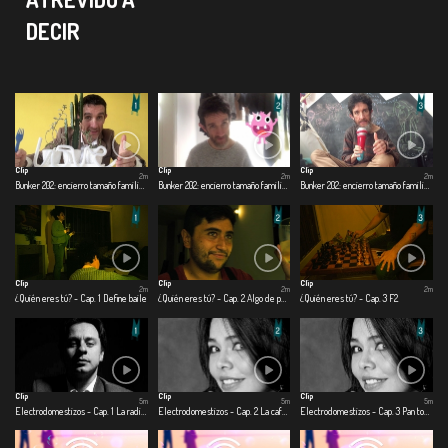
DECIR
Clip
Clip
Clip
2m
2m
2m
Bunker 202: encierro tamaño familiar - Cap. 1 Día 1
Bunker 202: encierro tamaño familiar - Cap. 2 Día 60
Bunker 202: encierro tamaño familiar - Cap. 3 Día 120
Clip
Clip
Clip
2m
2m
2m
¿Quién eres tú? - Cap. 1 Define baile
¿Quién eres tú? - Cap. 2 Algo de perspectiva
¿Quién eres tú? - Cap. 3 F2
Clip
Clip
Clip
5m
5m
5m
Electrodomestizos - Cap. 1 La radio me salvo la hijuepuerca vida
Electrodomestizos - Cap. 2 La cafetera del amor
Electrodomestizos - Cap. 3 Pan tostado para toda la cuerentena