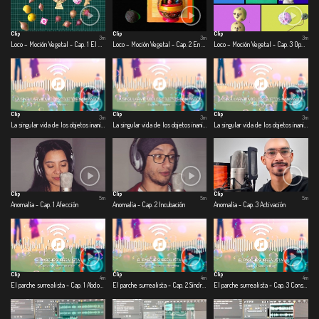
Clip
Clip
Clip
3m
3m
3m
Loco – Moción Vegetal - Cap. 1 El día que la ciudad se quedó quieta
Loco – Moción Vegetal - Cap. 2 En la olla
Loco – Moción Vegetal - Cap. 3 Operación: escarabajo volador
Clip
Clip
Clip
3m
3m
3m
La singular vida de los objetos inanimados - Cap. 1 Alcancía
La singular vida de los objetos inanimados - Cap. 2 Licuadora
La singular vida de los objetos inanimados - Cap. 3 Jabón
Clip
Clip
Clip
5m
5m
5m
Anomalía - Cap. 1 Afección
Anomalía - Cap. 2 Incubación
Anomalía - Cap. 3 Activación
Clip
Clip
Clip
4m
4m
4m
El parche surrealista - Cap. 1 Abdomen de alfajor
El parche surrealista - Cap. 2 Síndrome de cuarentena
El parche surrealista - Cap. 3 Conspiranoicos