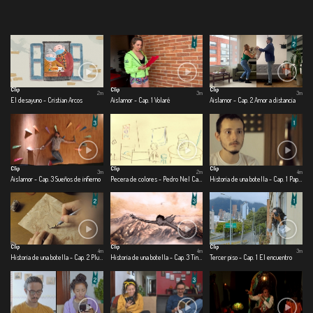
Clip
Clip
Clip
2m
3m
3m
El desayuno - Cristian Arcos
Aislamor - Cap. 1 Volaré
Aislamor - Cap. 2 Amor a distancia
Clip
Clip
Clip
3m
2m
4m
Aislamor - Cap. 3 Sueños de infierno
Pecera de colores - Pedro Nel Cabrera
Historia de una botella - Cap. 1 Papel
Clip
Clip
Clip
4m
4m
3m
Historia de una botella - Cap. 2 Pluma
Historia de una botella - Cap. 3 Tinta
Tercer piso - Cap. 1 El encuentro