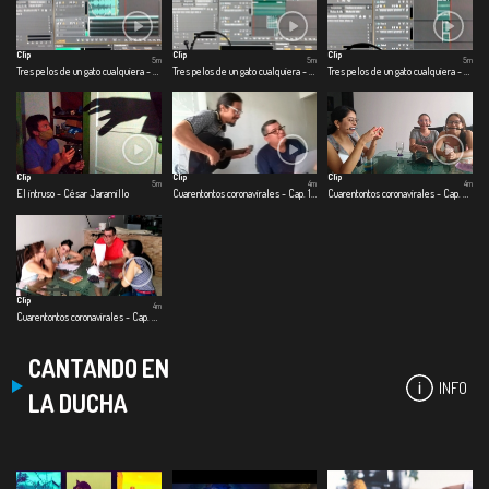
Clip
Clip
Clip
5m
5m
5m
Tres pelos de un gato cualquiera - Primer pelo: Jimmy
Tres pelos de un gato cualquiera - Segundo pelo: colgado del techo
Tres pelos de un gato cualquiera - Tercer pelo: split de baño
Clip
Clip
Clip
5m
4m
4m
El intruso - César Jaramillo
Cuarentontos coronavirales - Cap. 1 Primeras emociones
Cuarentontos coronavirales - Cap. 2 Se nos corrió el shampoo
Clip
4m
Cuarentontos coronavirales - Cap. 3 Familia es familia
CANTANDO EN
INFO
LA DUCHA