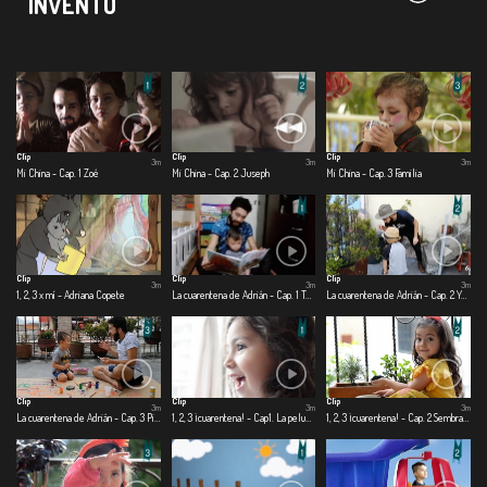
INVENTO
Clip
Clip
Clip
3m
3m
3m
Mi China - Cap. 1 Zoé
Mi China - Cap. 2 Juseph
Mi China - Cap. 3 Familia
Clip
Clip
Clip
3m
3m
3m
1, 2, 3 x mí - Adriana Copete
La cuarentena de Adrián - Cap. 1 Te cuido, me cuido
La cuarentena de Adrián - Cap. 2 Yo quiero ser
Clip
Clip
Clip
3m
3m
3m
La cuarentena de Adrián - Cap. 3 Pinto, corto, pego
1, 2, 3 ¡cuarentena! - Cap1. La peluquería
1, 2, 3 ¡cuarentena! - Cap. 2 Sembrando con papá