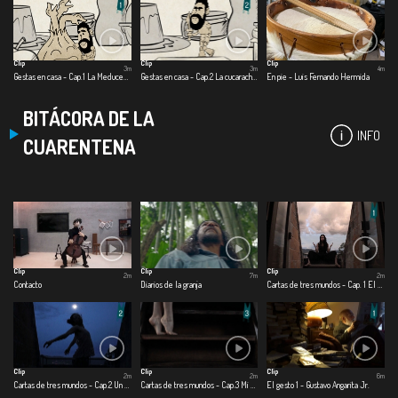
Clip
Clip
Clip
3m
3m
4m
Gestas en casa - Cap.1 La Meducebolla
Gestas en casa - Cap.2 La cucaracha dragón
En pie - Luis Fernando Hermida
BITÁCORA DE LA
INFO
CUARENTENA
Clip
Clip
Clip
2m
7m
2m
Contacto
Diarios de la granja
Cartas de tres mundos - Cap. 1 El mundo afuera
Clip
Clip
Clip
2m
2m
6m
Cartas de tres mundos - Cap.2 Un mundo cercano
Cartas de tres mundos - Cap.3 Mi mundo adentro
El gesto 1 - Gustavo Angarita Jr.