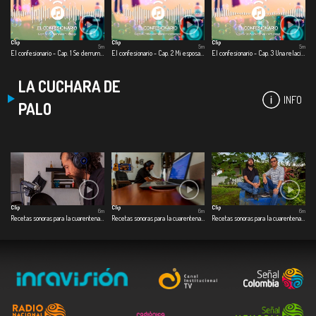
Clip
Clip
Clip
5m
5m
5m
El confesionario - Cap. 1 Se derrumba mi relación
El confesionario - Cap. 2 Mi esposa muere en cuarentena
El confesionario - Cap. 3 Una relación en la virtualidad
LA CUCHARA DE
INFO
PALO
Clip
Clip
Clip
6m
6m
6m
Recetas sonoras para la cuarentena - Cap. 1 Café especial
Recetas sonoras para la cuarentena - Cap. 2 Dulce de ahuyama
Recetas sonoras para la cuarentena - Cap. 3 Pescado a la guadua