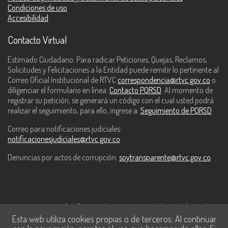
Condiciones de uso
Accesibilidad
Contacto Virtual
Estimado Ciudadano: Para radicar Peticiones, Quejas, Reclamos,
Solicitudes y Felicitaciones a la Entidad puede remitir lo pertinente al
Correo Oficial Institucional de RTVC
correspondencia@rtvc.gov.co
o
diligenciar el formulario en línea:
Contacto PQRSD
. Al momento de
registrar su petición, se generará un código con el cual usted podrá
realizar el seguimiento, para ello, ingrese a:
Seguimiento de PQRSD
Correo para notificaciones judiciales:
notificacionesjudiciales@rtvc.gov.co
Denuncias por actos de corrupción:
soytransparente@rtvc.gov.co
Este contenido fue financiado con recursos del Fondo Único de
Esta web utiliza cookies propias o de terceros. Al continuar
Tecnologías de la Información y las Comunicaciones de MinTic.