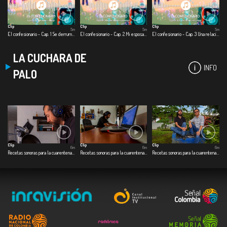
Clip
Clip
Clip
5m
5m
5m
El confesionario - Cap. 1 Se derrumba mi relación
El confesionario - Cap. 2 Mi esposa muere en cuarentena
El confesionario - Cap. 3 Una relación en la virtualidad
LA CUCHARA DE
INFO
PALO
Clip
Clip
Clip
6m
6m
6m
Recetas sonoras para la cuarentena - Cap. 1 Café especial
Recetas sonoras para la cuarentena - Cap. 2 Dulce de ahuyama
Recetas sonoras para la cuarentena - Cap. 3 Pescado a la guadua