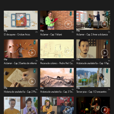
Clip
Clip
Clip
2m
3m
3m
El desayuno - Cristian Arcos
Aislamor - Cap. 1 Volaré
Aislamor - Cap. 2 Amor a distancia
Clip
Clip
Clip
3m
2m
4m
Aislamor - Cap. 3 Sueños de infierno
Pecera de colores - Pedro Nel Cabrera
Historia de una botella - Cap. 1 Papel
Clip
Clip
Clip
4m
4m
3m
Historia de una botella - Cap. 2 Pluma
Historia de una botella - Cap. 3 Tinta
Tercer piso - Cap. 1 El encuentro