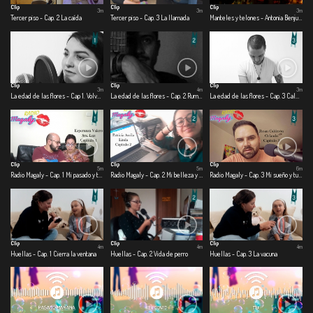
Clip
Clip
Clip
3m
3m
3m
Tercer piso - Cap. 2 La caída
Tercer piso - Cap. 3 La llamada
Manteles y telones - Antonia Benjumea – Carlos Ernesto Benjumea
Clip
Clip
Clip
3m
4m
3m
La edad de las flores - Cap 1. Volver a creer
La edad de las flores - Cap. 2 Rumbo
La edad de las flores - Cap. 3 Calma
Clip
Clip
Clip
5m
5m
6m
Radio Magaly - Cap. 1 Mi pasado y tu presente
Radio Magaly - Cap. 2 Mi belleza y tu belleza
Radio Magaly - Cap. 3 Mi sueño y tu pasión
Clip
Clip
Clip
4m
4m
4m
Huellas - Cap. 1 Cierra la ventana
Huellas - Cap. 2 Vida de perro
Huellas - Cap. 3 La vacuna