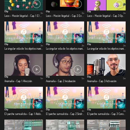
Clip
Clip
Clip
3m
3m
3m
Loco – Moción Vegetal - Cap. 1 El día que la ciudad se quedó quieta
Loco – Moción Vegetal - Cap. 2 En la olla
Loco – Moción Vegetal - Cap. 3 Operación: escarabajo volador
Clip
Clip
Clip
3m
3m
3m
La singular vida de los objetos inanimados - Cap. 1 Alcancía
La singular vida de los objetos inanimados - Cap. 2 Licuadora
La singular vida de los objetos inanimados - Cap. 3 Jabón
Clip
Clip
Clip
5m
5m
5m
Anomalía - Cap. 1 Afección
Anomalía - Cap. 2 Incubación
Anomalía - Cap. 3 Activación
Clip
Clip
Clip
4m
4m
4m
El parche surrealista - Cap. 1 Abdomen de alfajor
El parche surrealista - Cap. 2 Síndrome de cuarentena
El parche surrealista - Cap. 3 Conspiranoicos