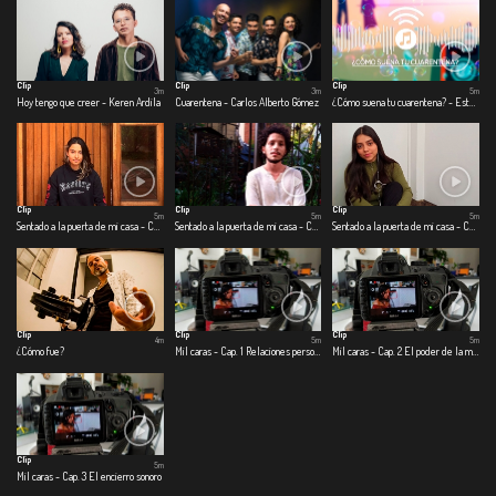
Clip
Clip
Clip
3m
3m
5m
Hoy tengo que creer - Keren Ardila
Cuarentena - Carlos Alberto Gómez
¿Cómo suena tu cuarentena? - Estefanía Toro - Sebastián Vargas
Clip
Clip
Clip
5m
5m
5m
Sentado a la puerta de mi casa - Cap.1 Cosas que eran
Sentado a la puerta de mi casa - Cap. 2 Cosas que son
Sentado a la puerta de mi casa - Cap. 3 Cosas que podrían o no ser
Clip
Clip
Clip
4m
5m
5m
¿Cómo fue?
Mil caras - Cap. 1 Relaciones personales
Mil caras - Cap. 2 El poder de la música en tiempos de coronavirus
Clip
5m
Mil caras - Cap. 3 El encierro sonoro