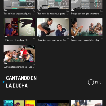
Clip
Clip
Clip
5m
5m
5m
Tres pelos de un gato cualquiera - Primer pelo: Jimmy
Tres pelos de un gato cualquiera - Segundo pelo: colgado del techo
Tres pelos de un gato cualquiera - Tercer pelo: split de baño
Clip
Clip
Clip
5m
4m
4m
El intruso - César Jaramillo
Cuarentontos coronavirales - Cap. 1 Primeras emociones
Cuarentontos coronavirales - Cap. 2 Se nos corrió el shampoo
Clip
4m
Cuarentontos coronavirales - Cap. 3 Familia es familia
CANTANDO EN
INFO
LA DUCHA