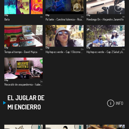
Clip
Clip
Clip
4m
2m
4m
Baila
Pa´lante - Carolina Valencia – Ricardo Ramírez – Beto Briceño
Mondongo On - Alejandro Jaramillo
Clip
Clip
Clip
4m
2m
2m
Tempo al tiempo - David Mujica
Hip hop es verde - Cap. 1 Décimo elemento
Hip hop es verde - Cap. 2 Salud y bienestar
Clip
3m
Necesité de una pandemia - Isabela González
EL JUGLAR DE
INFO
MI ENCIERRO