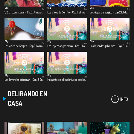
Clip
Clip
Clip
3m
2m
2m
1, 2, 3 ¡cuarentena! - Cap3. A mover el esqueleto
Los viajes de Sergito - Cap.1 El mar
Los viajes de Sergito - Cap.2 El desierto
Clip
Clip
Clip
2m
4m
4m
Los viajes de Sergito - Cap.3 Las montañas
Las leyendas gobiernan - Cap. 1 Las leyendas gobiernan
Las leyendas gobiernan - Cap. 2 Las nuevas leyendas
Clip
Clip
4m
3m
Las leyendas gobiernan - Cap. 3 En un lugar salado
Mi mente es el mejor juego que hay
DELIRANDO EN
INFO
CASA