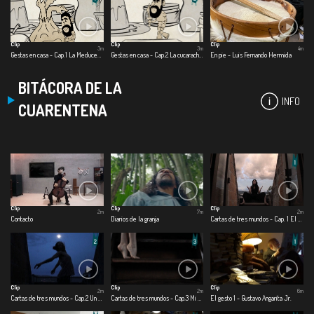
Clip
Clip
Clip
3m
3m
4m
Gestas en casa - Cap.1 La Meducebolla
Gestas en casa - Cap.2 La cucaracha dragón
En pie - Luis Fernando Hermida
BITÁCORA DE LA
INFO
CUARENTENA
Clip
Clip
Clip
2m
7m
2m
Contacto
Diarios de la granja
Cartas de tres mundos - Cap. 1 El mundo afuera
Clip
Clip
Clip
2m
2m
6m
Cartas de tres mundos - Cap.2 Un mundo cercano
Cartas de tres mundos - Cap.3 Mi mundo adentro
El gesto 1 - Gustavo Angarita Jr.