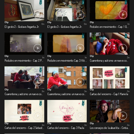
Clip
Clip
Clip
6m
6m
1m
El gesto 2 - Gustavo Angarita Jr.
El gesto 3 - Gustavo Angarita Jr.
Postales en movimiento - Cap. 1 Que los cumplas feliz
Clip
Clip
Clip
1m
1m
3m
Postales en movimiento - Cap. 2 Pensamientos en el aire
Postales en movimiento Cap. 3 Aló buen día
Cuarentena y autismo: un nuevo comienzo - Cap.1 Una nueva realidad
Clip
Clip
Clip
3m
3m
3m
Cuarentena y autismo: un nuevo comienzo - Cap. 2 Me divierto en casa
Cuarentena y autismo: un nuevo comienzo - Cap. 3 Salgo o me asfixio
Cartas del encierro - Cap.1 Mariela
Clip
Clip
Clip
3m
3m
3m
Cartas del encierro - Cap. 2 Sebastián
Cartas del encierro - Cap. 3 Paula
Los consejos de la abuelita - Cintia Catalina Lovo