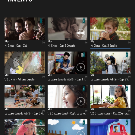
Clip
Clip
Clip
3m
3m
3m
Mi China - Cap. 1 Zoé
Mi China - Cap. 2 Juseph
Mi China - Cap. 3 Familia
Clip
Clip
Clip
3m
3m
3m
1, 2, 3 x mí - Adriana Copete
La cuarentena de Adrián - Cap. 1 Te cuido, me cuido
La cuarentena de Adrián - Cap. 2 Yo quiero ser
Clip
Clip
Clip
3m
3m
3m
La cuarentena de Adrián - Cap. 3 Pinto, corto, pego
1, 2, 3 ¡cuarentena! - Cap1. La peluquería
1, 2, 3 ¡cuarentena! - Cap. 2 Sembrando con papá