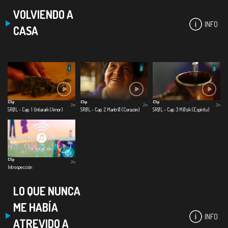
VOLVIENDO A
INFO
CASA
Clip
Clip
Clip
2m
2m
2m
SRØL - Cap. 1 Untaraik (Amor)
SRØL - Cap. 2 MantrØ (Corazón)
SRØL - Cap. 3 MØsik (Espíritu)
Clip
2m
Introspección
LO QUE NUNCA
ME HABÍA
INFO
ATREVIDO A