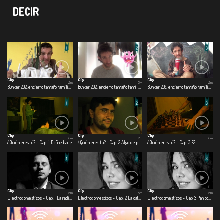
DECIR
Clip
Clip
Clip
2m
2m
2m
Bunker 202: encierro tamaño familiar - Cap. 1 Día 1
Bunker 202: encierro tamaño familiar - Cap. 2 Día 60
Bunker 202: encierro tamaño familiar - Cap. 3 Día 120
Clip
Clip
Clip
2m
2m
2m
¿Quién eres tú? - Cap. 1 Define baile
¿Quién eres tú? - Cap. 2 Algo de perspectiva
¿Quién eres tú? - Cap. 3 F2
Clip
Clip
Clip
5m
5m
5m
Electrodomestizos - Cap. 1 La radio me salvo la hijuepuerca vida
Electrodomestizos - Cap. 2 La cafetera del amor
Electrodomestizos - Cap. 3 Pan tostado para toda la cuerentena