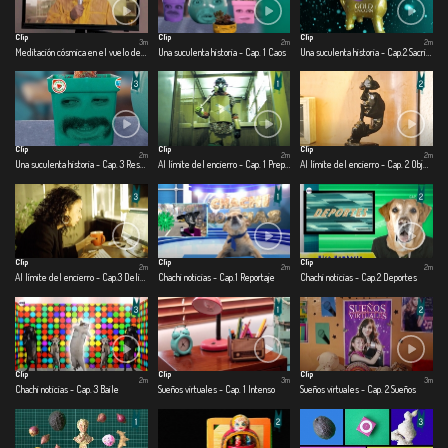
Clip
Clip
Clip
3m
2m
2m
Meditación cósmica en el vuelo de una mosca.
Una suculenta historia - Cap. 1 Caos
Una suculenta historia - Cap.2 Sacrificio
Clip
Clip
Clip
2m
2m
2m
Una suculenta historia - Cap. 3 Rescate
Al límite del encierro - Cap. 1 Preparado para la guerra
Al límite del encierro - Cap. 2 Objetofilia en cuarentena
Clip
Clip
Clip
2m
2m
2m
Al límite del encierro - Cap.3 Delirando en casa
Chachi noticias - Cap.1 Reportaje
Chachi noticias - Cap.2 Deportes
Clip
Clip
Clip
2m
3m
3m
Chachi noticias - Cap. 3 Baile
Sueños virtuales - Cap. 1 Intenso
Sueños virtuales - Cap. 2 Sueños