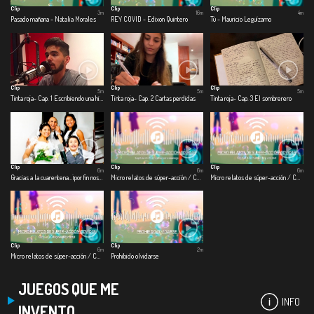
Clip
Clip
Clip
3m
16m
4m
Pasado mañana - Natalia Morales
REY COVID - Edixon Quintero
Tú - Mauricio Leguízamo
Clip
Clip
Clip
5m
5m
5m
Tinta roja- Cap. 1 Escribiendo una historia
Tinta roja- Cap. 2 Cartas perdidas
Tinta roja- Cap. 3 El sombrerero
Clip
Clip
Clip
6m
6m
6m
Gracias a la cuarentena…¡por fin nos casamos!
Micro relatos de súper-acción / COVID – 19 - Cap 1. Covid-viendo con el enemigo
Micro relatos de súper-acción / COVID – 19 - Cap. 2 Ficthistoria de la vida real
Clip
Clip
6m
2m
Micro relatos de súper-acción / COVID – 19 - Cap. 3 Collagevoz documental
Prohibido olvidarse
JUEGOS QUE ME
INFO
INVENTO