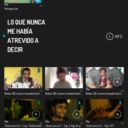
Clip
2m
Introspección
LO QUE NUNCA
ME HABÍA
INFO
ATREVIDO A
DECIR
Clip
Clip
Clip
2m
2m
2m
Bunker 202: encierro tamaño familiar - Cap. 1 Día 1
Bunker 202: encierro tamaño familiar - Cap. 2 Día 60
Bunker 202: encierro tamaño familiar - Cap. 3 Día 120
Clip
Clip
Clip
2m
2m
2m
¿Quién eres tú? - Cap. 1 Define baile
¿Quién eres tú? - Cap. 2 Algo de perspectiva
¿Quién eres tú? - Cap. 3 F2