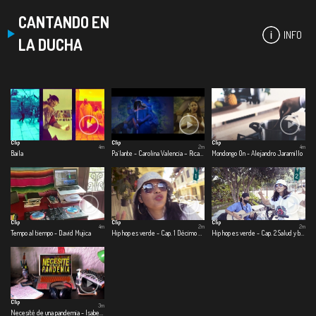
CANTANDO EN
INFO
LA DUCHA
Clip
Clip
Clip
4m
2m
4m
Baila
Pa´lante - Carolina Valencia – Ricardo Ramírez – Beto Briceño
Mondongo On - Alejandro Jaramillo
Clip
Clip
Clip
4m
2m
2m
Tempo al tiempo - David Mujica
Hip hop es verde - Cap. 1 Décimo elemento
Hip hop es verde - Cap. 2 Salud y bienestar
Clip
3m
Necesité de una pandemia - Isabela González