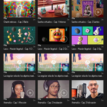
Clip
Clip
Clip
2m
3m
3m
Chachi noticias - Cap. 3 Baile
Sueños virtuales - Cap. 1 Intenso
Sueños virtuales - Cap. 2 Sueños
Clip
Clip
Clip
3m
3m
3m
Loco – Moción Vegetal - Cap. 1 El día que la ciudad se quedó quieta
Loco – Moción Vegetal - Cap. 2 En la olla
Loco – Moción Vegetal - Cap. 3 Operación: escarabajo volador
Clip
Clip
Clip
3m
3m
3m
La singular vida de los objetos inanimados - Cap. 1 Alcancía
La singular vida de los objetos inanimados - Cap. 2 Licuadora
La singular vida de los objetos inanimados - Cap. 3 Jabón
Clip
Clip
Clip
5m
5m
5m
Anomalía - Cap. 1 Afección
Anomalía - Cap. 2 Incubación
Anomalía - Cap. 3 Activación