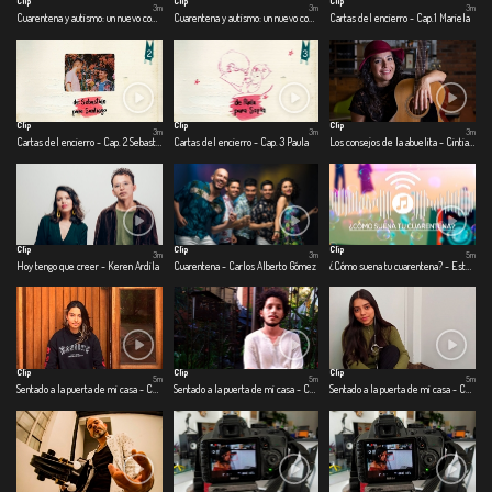
Clip
Clip
Clip
3m
3m
3m
Cuarentena y autismo: un nuevo comienzo - Cap. 2 Me divierto en casa
Cuarentena y autismo: un nuevo comienzo - Cap. 3 Salgo o me asfixio
Cartas del encierro - Cap.1 Mariela
Clip
Clip
Clip
3m
3m
3m
Cartas del encierro - Cap. 2 Sebastián
Cartas del encierro - Cap. 3 Paula
Los consejos de la abuelita - Cintia Catalina Lovo
Clip
Clip
Clip
3m
3m
5m
Hoy tengo que creer - Keren Ardila
Cuarentena - Carlos Alberto Gómez
¿Cómo suena tu cuarentena? - Estefanía Toro - Sebastián Vargas
Clip
Clip
Clip
5m
5m
5m
Sentado a la puerta de mi casa - Cap.1 Cosas que eran
Sentado a la puerta de mi casa - Cap. 2 Cosas que son
Sentado a la puerta de mi casa - Cap. 3 Cosas que podrían o no ser