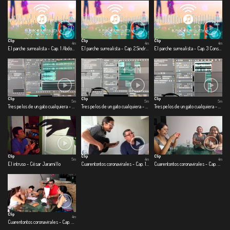
Clip
Clip
Clip
4m
4m
4m
El parche surrealista - Cap. 1 Abdomen de alfajor
El parche surrealista - Cap. 2 Síndrome de cuarentena
El parche surrealista - Cap. 3 Conspiranoicos
Clip
Clip
Clip
5m
5m
5m
Tres pelos de un gato cualquiera - Primer pelo: Jimmy
Tres pelos de un gato cualquiera - Segundo pelo: colgado del techo
Tres pelos de un gato cualquiera - Tercer pelo: split de baño
Clip
Clip
Clip
5m
4m
4m
El intruso - César Jaramillo
Cuarentontos coronavirales - Cap. 1 Primeras emociones
Cuarentontos coronavirales - Cap. 2 Se nos corrió el shampoo
Clip
4m
Cuarentontos coronavirales - Cap. 3 Familia es familia