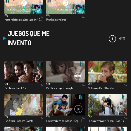
Clip
Clip
6m
2m
Micro relatos de súper-acción / COVID – 19 - Cap. 3 Collagevoz documental
Prohibido olvidarse
JUEGOS QUE ME
INFO
INVENTO
Clip
Clip
Clip
3m
3m
3m
Mi China - Cap. 1 Zoé
Mi China - Cap. 2 Juseph
Mi China - Cap. 3 Familia
Clip
Clip
Clip
3m
3m
3m
1, 2, 3 x mí - Adriana Copete
La cuarentena de Adrián - Cap. 1 Te cuido, me cuido
La cuarentena de Adrián - Cap. 2 Yo quiero ser