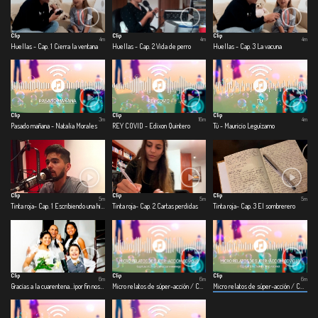
Clip
Clip
Clip
4m
4m
4m
Huellas - Cap. 1 Cierra la ventana
Huellas - Cap. 2 Vida de perro
Huellas - Cap. 3 La vacuna
Clip
Clip
Clip
3m
16m
4m
Pasado mañana - Natalia Morales
REY COVID - Edixon Quintero
Tú - Mauricio Leguízamo
Clip
Clip
Clip
5m
5m
5m
Tinta roja- Cap. 1 Escribiendo una historia
Tinta roja- Cap. 2 Cartas perdidas
Tinta roja- Cap. 3 El sombrerero
Clip
Clip
Clip
6m
6m
6m
Gracias a la cuarentena…¡por fin nos casamos!
Micro relatos de súper-acción / COVID – 19 - Cap 1. Covid-viendo con el enemigo
Micro relatos de súper-acción / COVID – 19 - Cap. 2 Ficthistoria de la vida real