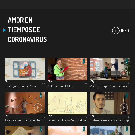
AMOR EN
TIEMPOS DE
INFO
CORONAVIRUS
Clip
Clip
Clip
2m
3m
3m
El desayuno - Cristian Arcos
Aislamor - Cap. 1 Volaré
Aislamor - Cap. 2 Amor a distancia
Clip
Clip
Clip
3m
2m
4m
Aislamor - Cap. 3 Sueños de infierno
Pecera de colores - Pedro Nel Cabrera
Historia de una botella - Cap. 1 Papel