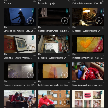
2m
7m
2m
Contacto
Diarios de la granja
Cartas de tres mundos - Cap. 1 El mundo afuera
Clip
Clip
Clip
2m
2m
6m
Cartas de tres mundos - Cap.2 Un mundo cercano
Cartas de tres mundos - Cap.3 Mi mundo adentro
El gesto 1 - Gustavo Angarita Jr.
Clip
Clip
Clip
6m
6m
1m
El gesto 2 - Gustavo Angarita Jr.
El gesto 3 - Gustavo Angarita Jr.
Postales en movimiento - Cap. 1 Que los cumplas feliz
Clip
Clip
Clip
1m
1m
3m
Postales en movimiento - Cap. 2 Pensamientos en el aire
Postales en movimiento Cap. 3 Aló buen día
Cuarentena y autismo: un nuevo comienzo - Cap.1 Una nueva realidad