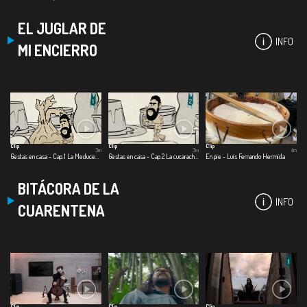
EL JUGLAR DE
INFO
MI ENCIERRO
Clip
Clip
Clip
3m
3m
4m
Gestas en casa - Cap.1 La Meducebolla
Gestas en casa - Cap.2 La cucaracha dragón
En pie - Luis Fernando Hermida
BITÁCORA DE LA
INFO
CUARENTENA
Clip
Clip
Clip