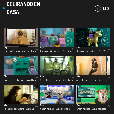
DELIRANDO EN
INFO
CASA
Clip
Clip
Clip
3m
2m
2m
Meditación cósmica en el vuelo de una mosca.
Una suculenta historia - Cap. 1 Caos
Una suculenta historia - Cap.2 Sacrificio
Clip
Clip
Clip
2m
2m
2m
Una suculenta historia - Cap. 3 Rescate
Al límite del encierro - Cap. 1 Preparado para la guerra
Al límite del encierro - Cap. 2 Objetofilia en cuarentena
Clip
Clip
Clip
2m
2m
2m
Al límite del encierro - Cap.3 Delirando en casa
Chachi noticias - Cap.1 Reportaje
Chachi noticias - Cap.2 Deportes