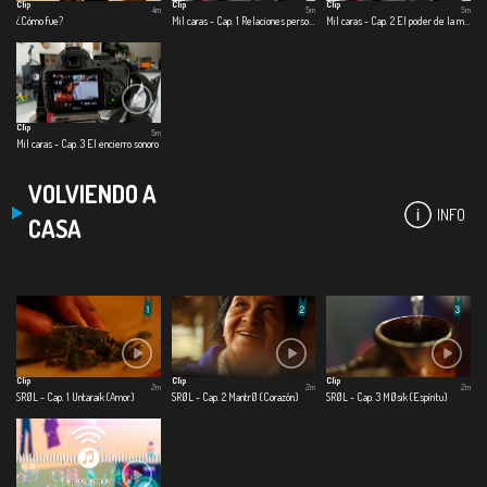
Clip
Clip
Clip
4m
5m
5m
¿Cómo fue?
Mil caras - Cap. 1 Relaciones personales
Mil caras - Cap. 2 El poder de la música en tiempos de coronavirus
Clip
5m
Mil caras - Cap. 3 El encierro sonoro
VOLVIENDO A
INFO
CASA
Clip
Clip
Clip
2m
2m
2m
SRØL - Cap. 1 Untaraik (Amor)
SRØL - Cap. 2 MantrØ (Corazón)
SRØL - Cap. 3 MØsik (Espíritu)