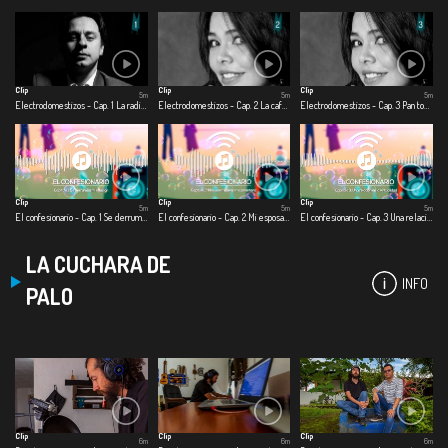
Clip
Clip
Clip
5m
5m
5m
Electrodomestizos - Cap. 1 La radio me salvo la hijuepuerca vida
Electrodomestizos - Cap. 2 La cafetera del amor
Electrodomestizos - Cap. 3 Pan tostado para toda la cuerentena
Clip
Clip
Clip
5m
5m
5m
El confesionario - Cap. 1 Se derrumba mi relación
El confesionario - Cap. 2 Mi esposa muere en cuarentena
El confesionario - Cap. 3 Una relación en la virtualidad
LA CUCHARA DE
INFO
PALO
Clip
Clip
Clip
6m
6m
6m