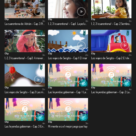
Clip
Clip
Clip
3m
3m
3m
La cuarentena de Adrián - Cap. 3 Pinto, corto, pego
1, 2, 3 ¡cuarentena! - Cap1. La peluquería
1, 2, 3 ¡cuarentena! - Cap. 2 Sembrando con papá
Clip
Clip
Clip
3m
2m
2m
1, 2, 3 ¡cuarentena! - Cap3. A mover el esqueleto
Los viajes de Sergito - Cap.1 El mar
Los viajes de Sergito - Cap.2 El desierto
Clip
Clip
Clip
2m
4m
4m
Los viajes de Sergito - Cap.3 Las montañas
Las leyendas gobiernan - Cap. 1 Las leyendas gobiernan
Las leyendas gobiernan - Cap. 2 Las nuevas leyendas
Clip
Clip
4m
3m
Las leyendas gobiernan - Cap. 3 En un lugar salado
Mi mente es el mejor juego que hay