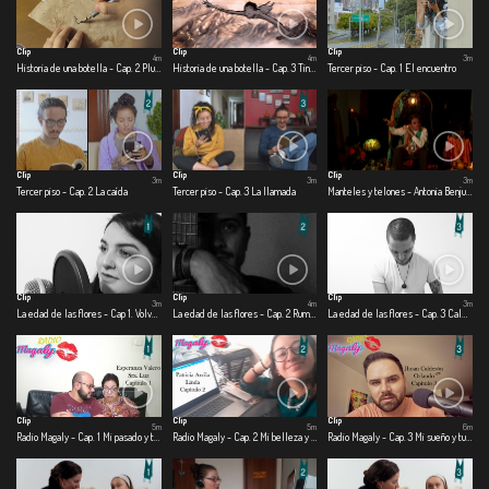
Clip
Clip
Clip
4m
4m
3m
Historia de una botella - Cap. 2 Pluma
Historia de una botella - Cap. 3 Tinta
Tercer piso - Cap. 1 El encuentro
Clip
Clip
Clip
3m
3m
3m
Tercer piso - Cap. 2 La caída
Tercer piso - Cap. 3 La llamada
Manteles y telones - Antonia Benjumea – Carlos Ernesto Benjumea
Clip
Clip
Clip
3m
4m
3m
La edad de las flores - Cap 1. Volver a creer
La edad de las flores - Cap. 2 Rumbo
La edad de las flores - Cap. 3 Calma
Clip
Clip
Clip
5m
5m
6m
Radio Magaly - Cap. 1 Mi pasado y tu presente
Radio Magaly - Cap. 2 Mi belleza y tu belleza
Radio Magaly - Cap. 3 Mi sueño y tu pasión